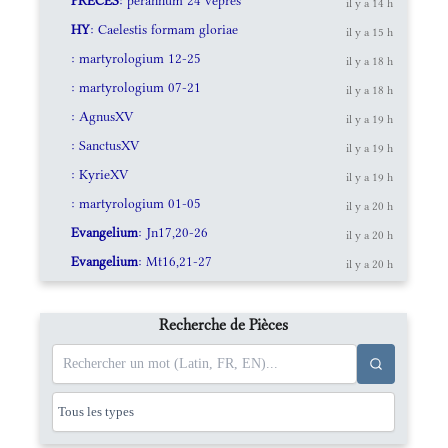
PRECES
: perannum 24 vepres
il y a 14 h
HY
: Caelestis formam gloriae
il y a 15 h
: martyrologium 12-25
il y a 18 h
: martyrologium 07-21
il y a 18 h
: AgnusXV
il y a 19 h
: SanctusXV
il y a 19 h
: KyrieXV
il y a 19 h
: martyrologium 01-05
il y a 20 h
Evangelium
: Jn17,20-26
il y a 20 h
Evangelium
: Mt16,21-27
il y a 20 h
Recherche de Pièces