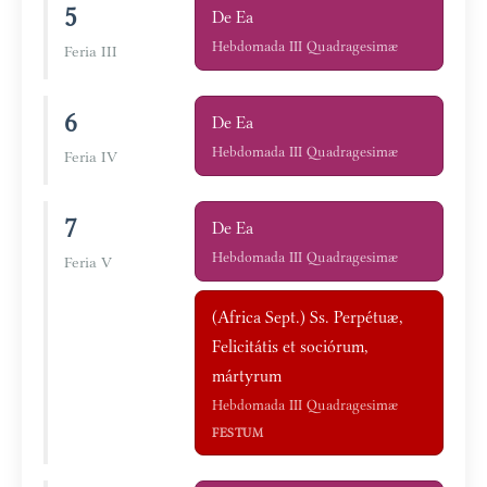
5
De Ea
Hebdomada III Quadragesimæ
Feria III
6
De Ea
Hebdomada III Quadragesimæ
Feria IV
7
De Ea
Hebdomada III Quadragesimæ
Feria V
(Africa Sept.) Ss. Perpétuæ,
Felicitátis et sociórum,
mártyrum
Hebdomada III Quadragesimæ
FESTUM