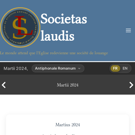
Aller
au
Societas
contenu
laudis
Le monde attend que l'Eglise redevienne une société de louange
Martii 2024,
Antiphonale Romanum
FR
EN
Martii 2024
Martius 2024