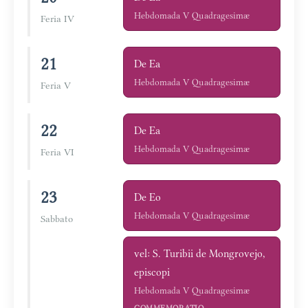
Hebdomada V Quadragesimæ
Feria IV
21
De Ea
Hebdomada V Quadragesimæ
Feria V
22
De Ea
Hebdomada V Quadragesimæ
Feria VI
23
De Eo
Hebdomada V Quadragesimæ
Sabbato
vel: S. Turibii de Mongrovejo,
episcopi
Hebdomada V Quadragesimæ