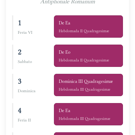
Antiphonale Romanum
1
De Ea
Hebdomada II Quadragesimæ
Feria VI
2
De Eo
Hebdomada II Quadragesimæ
Sabbato
3
Dominica III Quadragesimæ
Hebdomada III Quadragesimæ
Dominica
4
De Ea
Hebdomada III Quadragesimæ
Feria II