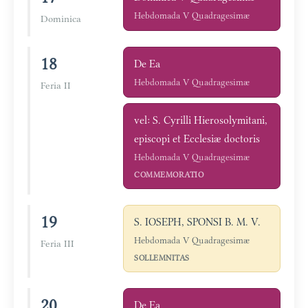
Hebdomada V Quadragesimæ
Dominica
18
De Ea
Hebdomada V Quadragesimæ
Feria II
vel: S. Cyrilli Hierosolymitani,
episcopi et Ecclesiæ doctoris
Hebdomada V Quadragesimæ
COMMEMORATIO
19
S. IOSEPH, SPONSI B. M. V.
Hebdomada V Quadragesimæ
Feria III
SOLLEMNITAS
20
De Ea