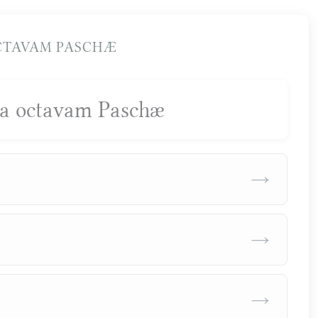
CTAVAM PASCHÆ
fra octavam Paschæ
→
→
→