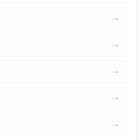
→
→
→
→
→