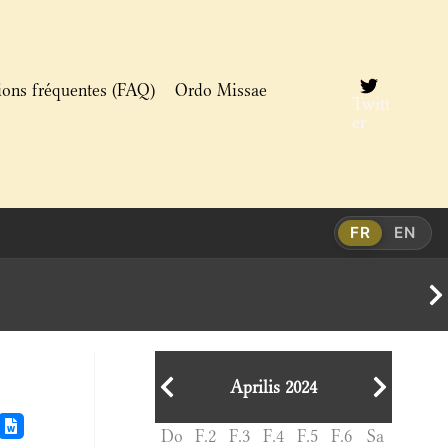
ions fréquentes (FAQ)
Ordo Missae
Twitt
er
FR
EN
Aprilis 2024
Do
F.2
F.3
F.4
F.5
F.6
Sa