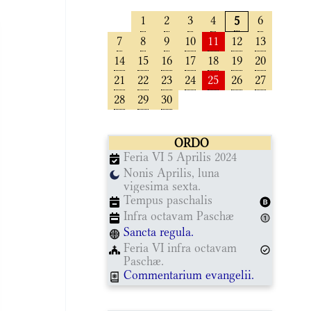
1
2
3
4
6
5
7
8
9
10
11
12
13
14
15
16
17
18
19
20
21
22
23
24
25
26
27
28
29
30
ORDO
Feria VI 5 Aprilis 2024
Nonis Aprilis, luna
vigesima sexta.
Tempus paschalis
Infra octavam Paschæ
Sancta regula.
Feria VI infra octavam
Paschæ.
Commentarium evangelii.