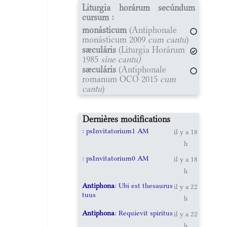
Liturgia horárum secúndum
cursum :
monásticum
(Antiphonale
monásticum 2009
cum cantu
)
sæculáris
(Liturgia Horárum
1985
sine cantu)
sæculáris
(Antiphonale
romanum OCO 2015
cum
cantu
)
Dernières modifications
: psInvitatorium1 AM
il y a 18
h
: psInvitatorium0 AM
il y a 18
h
Antiphona
: Ubi est thesaurus
il y a 22
tuus
h
Antiphona
: Requievit spiritus
il y a 22
h