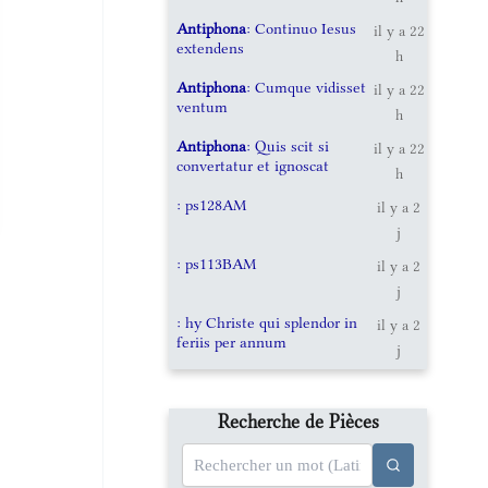
Antiphona
: Continuo Iesus
il y a 22
extendens
h
Antiphona
: Cumque vidisset
il y a 22
ventum
h
Antiphona
: Quis scit si
il y a 22
convertatur et ignoscat
h
: ps128AM
il y a 2
j
: ps113BAM
il y a 2
j
: hy Christe qui splendor in
il y a 2
feriis per annum
j
Recherche de Pièces