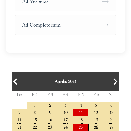
→
Ad Vesperas
→
Ad Completorium
Aprilis 2024
Do
F.2
F.3
F.4
F.5
F.6
Sa
1
2
3
4
5
6
7
8
9
10
11
12
13
14
15
16
17
18
19
20
21
22
23
24
25
27
26