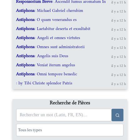
Responsorium Breve
: Ascendit fumus aromatum In
il y a 11 h
Antiphona
: Michael Gabriel cherubim
il y a 12 h
Antiphona
: O quam venerandus es
il y a 12 h
Antiphona
: Laetabitur deserta et exsultabit
il y a 12 h
Antiphona
: Angeli et omnes virtutes
il y a 12 h
Antiphona
: Omnes sunt administratorii
il y a 12 h
Antiphona
: Angelis suis Deus
il y a 12 h
Antiphona
: Veniat iterum angelus
il y a 12 h
Antiphona
: Omni tempore benedic
il y a 12 h
: hy Tibi Christe splendor Patris
il y a 12 h
Recherche de Pièces