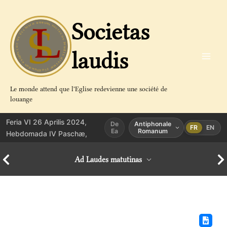
Aller
au
Societas
contenu
laudis
Le monde attend que l'Eglise redevienne une société de
louange
Feria VI 26 Aprilis 2024,
De
Antiphonale
FR
EN
Ea
Romanum
Hebdomada IV Paschæ,
Ad Laudes matutinas