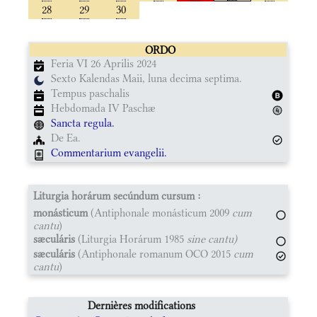
28
29
30
ORDO
Feria VI 26 Aprilis 2024
Sexto Kalendas Maii, luna decima septima.
Tempus paschalis
Hebdomada IV Paschæ
Sancta regula.
De Ea.
Commentarium evangelii.
Liturgia horárum secúndum cursum :
monásticum
(Antiphonale monásticum 2009
cum
cantu
)
sæculáris
(Liturgia Horárum 1985
sine cantu)
sæculáris
(Antiphonale romanum OCO 2015
cum
cantu
)
Dernières modifications