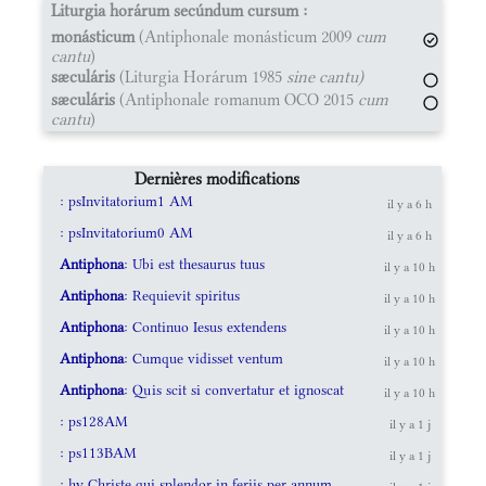
Liturgia horárum secúndum cursum :
monásticum
(Antiphonale monásticum 2009
cum
cantu
)
sæculáris
(Liturgia Horárum 1985
sine cantu)
sæculáris
(Antiphonale romanum OCO 2015
cum
cantu
)
Dernières modifications
: psInvitatorium1 AM
il y a 6 h
: psInvitatorium0 AM
il y a 6 h
Antiphona
: Ubi est thesaurus tuus
il y a 10 h
Antiphona
: Requievit spiritus
il y a 10 h
Antiphona
: Continuo Iesus extendens
il y a 10 h
Antiphona
: Cumque vidisset ventum
il y a 10 h
Antiphona
: Quis scit si convertatur et ignoscat
il y a 10 h
: ps128AM
il y a 1 j
: ps113BAM
il y a 1 j
: hy Christe qui splendor in feriis per annum