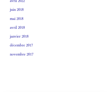
avril 2022
juin 2018
mai 2018
avril 2018
janvier 2018
décembre 2017
novembre 2017
Societas laudis 2026
LITURGIA HORÁRUM SECÚNDUM CURSUM