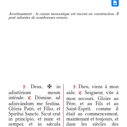
Avertissement : le cursus monastique est encore en construction. Il
peut subsister de nombreuses erreurs.
Deus, ✠ in
Dieu, viens à mon
v.
v.
adiutórium meum
aide.
Seigneur, vite à
r.
inténde.
Dómine, ad
mon secours. Gloire au
r.
adiuvándum me festína.
Père, et au Fils et au
Glória Patri, et Fílio, et
Saint-Esprit, comme il
Spirítui Sancto. Sicut erat
était au commencement,
in princípio, et nunc et
maintenant et toujours, et
semper, et in sǽcula
dans les siècles des