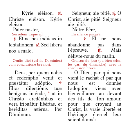
Kýrie eléison.
Seigneur, aie pitié,
O
r.
r.
Christe eléison. Kýrie
Christ, aie pitié. Seigneur
eleison.
aie pitié.
Pater noster,
Notre Père,
Secretum usque ad:
En silence jusqu'à :
Et ne nos indúcas in
Et ne nous
v.
v.
tentatiónem.
Sed libera
abandonne pas dans
r.
l'épreuve.
Mais
nos a malo.
r.
délivre-nous du malin.
Oratio diei
(
vel de Dominica
)
Oraison du jour
(
ou bien selon
cum conclusione breviori.
les cas, du dimanche
)
avec la
conclusion brève.
Deus, per quem nobis
Ô Dieu, par qui nous
et redémptio venit et
vient le rachat et par qui
præstátur adóptio,
†
nous est donnée
fílios dilectiónis tuæ
l'adoption, viens avec
benígnus inténde,
*
ut in
bienveillance au devant
Christo credéntibus et
des fils de Ton amour,
vera tribuátur libértas, et
pour que croyant au
heréditas ætérna. Per
Christ, la vraie liberté et
Dóminum.
l'héritage éternel leur
soient donnés.