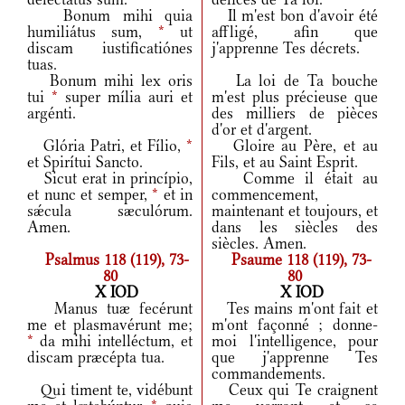
Bonum mihi quia
Il m'est bon d'avoir été
humiliátus sum,
*
ut
affligé, afin que
discam iustificatiónes
j'apprenne Tes décrets.
tuas.
Bonum mihi lex oris
La loi de Ta bouche
tui
*
super mília auri et
m'est plus précieuse que
argénti.
des milliers de pièces
d'or et d'argent.
Glória Patri, et Fílio,
*
Gloire au Père, et au
et Spirítui Sancto.
Fils, et au Saint Esprit.
Sicut erat in princípio,
Comme il était au
et nunc et semper,
*
et in
commencement,
sǽcula sæculórum.
maintenant et toujours, et
Amen.
dans les siècles des
siècles. Amen.
Psalmus 118 (119), 73-
Psaume 118 (119), 73-
80
80
X IOD
X IOD
Manus tuæ fecérunt
Tes mains m'ont fait et
me et plasmavérunt me;
m'ont façonné ; donne-
*
da mihi intelléctum, et
moi l'intelligence, pour
discam præcépta tua.
que j'apprenne Tes
commandements.
Qui timent te, vidébunt
Ceux qui Te craignent