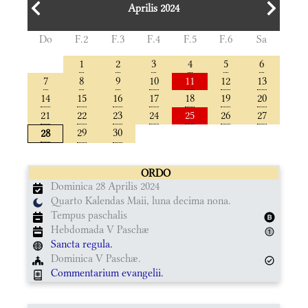
Aprilis 2024
Do
F.2
F.3
F.4
F.5
F.6
Sa
1
2
3
4
5
6
7
8
9
10
11
12
13
14
15
16
17
18
19
20
21
22
23
24
25
26
27
29
30
28
ORDO
Dominica 28 Aprilis 2024
Quarto Kalendas Maii, luna decima nona.
Tempus paschalis
Hebdomada V Paschæ
Sancta regula.
Dominica V Paschæ.
Commentarium evangelii.