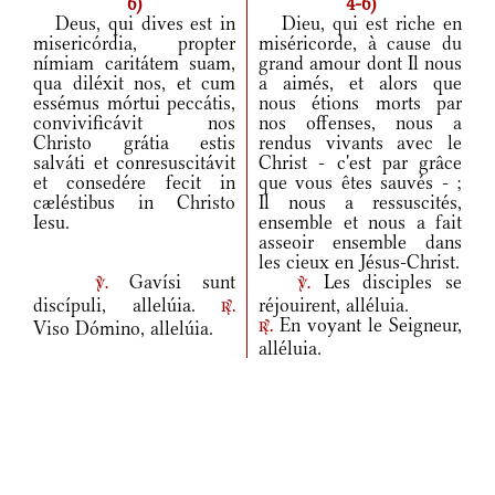
6)
4-6)
Deus, qui dives est in
Dieu, qui est riche en
misericórdia, propter
miséricorde, à cause du
nímiam caritátem suam,
grand amour dont Il nous
qua diléxit nos, et cum
a aimés, et alors que
essémus mórtui peccátis,
nous étions morts par
convivificávit nos
nos offenses, nous a
Christo grátia estis
rendus vivants avec le
salváti et conresuscitávit
Christ - c'est par grâce
et consedére fecit in
que vous êtes sauvés - ;
cæléstibus in Christo
Il nous a ressuscités,
Iesu.
ensemble et nous a fait
asseoir ensemble dans
les cieux en Jésus-Christ.
Gavísi sunt
Les disciples se
v.
v.
discípuli, allelúia.
réjouirent, alléluia.
r.
En voyant le Seigneur,
Viso Dómino, allelúia.
r.
alléluia.