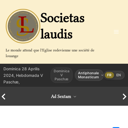
Aller
au
Societas
contenu
laudis
Le monde attend que l'Eglise redevienne une société de
louange
Dominica 28 Aprilis
Dominica
Antiphonale
2024, Hebdomada V
V
FR
EN
Monasticum
Paschæ
Paschæ,
Ad Sextam