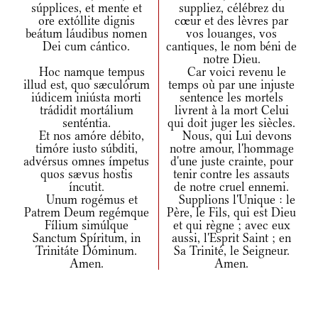
súpplices, et mente et
suppliez, célébrez du
ore extóllite dignis
cœur et des lèvres par
beátum láudibus nomen
vos louanges, vos
Dei cum cántico.
cantiques, le nom béni de
notre Dieu.
Hoc namque tempus
Car voici revenu le
illud est, quo sæculórum
temps où par une injuste
iúdicem iniústa morti
sentence les mortels
trádidit mortálium
livrent à la mort Celui
senténtia.
qui doit juger les siècles.
Et nos amóre débito,
Nous, qui Lui devons
timóre iusto súbditi,
notre amour, l'hommage
advérsus omnes ímpetus
d'une juste crainte, pour
quos sævus hostis
tenir contre les assauts
íncutit.
de notre cruel ennemi.
Unum rogémus et
Supplions l'Unique : le
Patrem Deum regémque
Père, le Fils, qui est Dieu
Fílium simúlque
et qui règne ; avec eux
Sanctum Spíritum, in
aussi, l'Esprit Saint ; en
Trinitáte Dóminum.
Sa Trinité, le Seigneur.
Amen.
Amen.