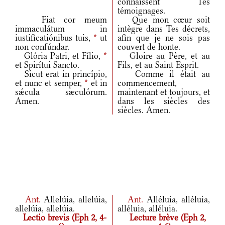
connaissent Tes
témoignages.
Fiat cor meum
Que mon cœur soit
immaculátum in
intègre dans Tes décrets,
iustificatiónibus tuis,
*
ut
afin que je ne sois pas
non confúndar.
couvert de honte.
Glória Patri, et Fílio,
*
Gloire au Père, et au
et Spirítui Sancto.
Fils, et au Saint Esprit.
Sicut erat in princípio,
Comme il était au
et nunc et semper,
*
et in
commencement,
sǽcula sæculórum.
maintenant et toujours, et
Amen.
dans les siècles des
siècles. Amen.
Ant.
Allelúia, allelúia,
Ant.
Alléluia, alléluia,
allelúia, allelúia.
alléluia, alléluia.
Lectio brevis (Eph 2, 4-
Lecture brève (Eph 2,