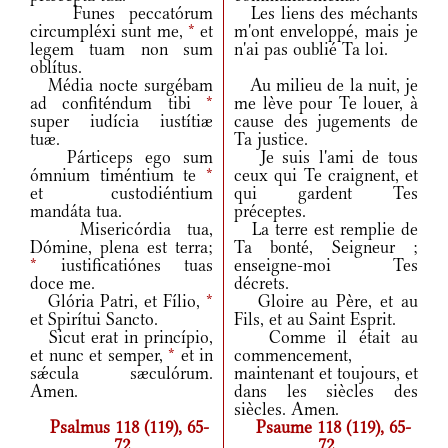
Funes peccatórum
Les liens des méchants
circumpléxi sunt me,
*
et
m'ont enveloppé, mais je
legem tuam non sum
n'ai pas oublié Ta loi.
oblítus.
Média nocte surgébam
Au milieu de la nuit, je
ad confiténdum tibi
*
me lève pour Te louer, à
super iudícia iustítiæ
cause des jugements de
tuæ.
Ta justice.
Párticeps ego sum
Je suis l'ami de tous
ómnium timéntium te
*
ceux qui Te craignent, et
et custodiéntium
qui gardent Tes
mandáta tua.
préceptes.
Misericórdia tua,
La terre est remplie de
Dómine, plena est terra;
Ta bonté, Seigneur ;
*
iustificatiónes tuas
enseigne-moi Tes
doce me.
décrets.
Glória Patri, et Fílio,
*
Gloire au Père, et au
et Spirítui Sancto.
Fils, et au Saint Esprit.
Sicut erat in princípio,
Comme il était au
et nunc et semper,
*
et in
commencement,
sǽcula sæculórum.
maintenant et toujours, et
Amen.
dans les siècles des
siècles. Amen.
Psalmus 118 (119), 65-
Psaume 118 (119), 65-
72
72