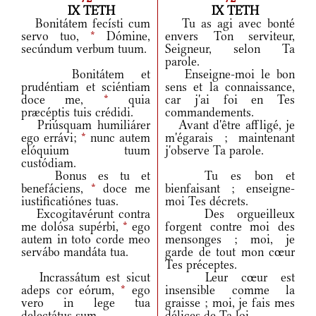
IX TETH
IX TETH
Bonitátem fecísti cum
Tu as agi avec bonté
servo tuo,
*
Dómine,
envers Ton serviteur,
secúndum verbum tuum.
Seigneur, selon Ta
parole.
Bonitátem et
Enseigne-moi le bon
prudéntiam et sciéntiam
sens et la connaissance,
doce me,
*
quia
car j'ai foi en Tes
præcéptis tuis crédidi.
commandements.
Priúsquam humiliárer
Avant d'être affligé, je
ego errávi;
*
nunc autem
m'égarais ; maintenant
elóquium tuum
j'observe Ta parole.
custódiam.
Bonus es tu et
Tu es bon et
benefáciens,
*
doce me
bienfaisant ; enseigne-
iustificatiónes tuas.
moi Tes décrets.
Excogitavérunt contra
Des orgueilleux
me dolósa supérbi,
*
ego
forgent contre moi des
autem in toto corde meo
mensonges ; moi, je
servábo mandáta tua.
garde de tout mon cœur
Tes préceptes.
Incrassátum est sicut
Leur cœur est
adeps cor eórum,
*
ego
insensible comme la
vero in lege tua
graisse ; moi, je fais mes
delectátus sum.
délices de Ta loi.