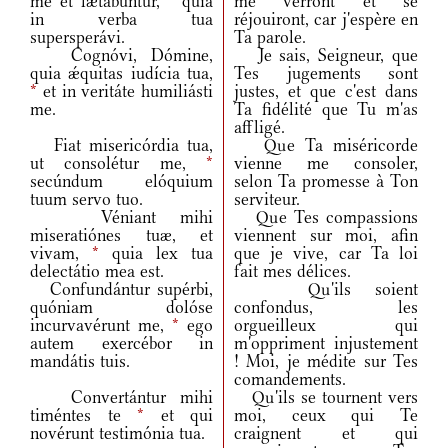
me et lætabúntur,
*
quia
me verront et se
in verba tua
réjouiront, car j'espère en
supersperávi.
Ta parole.
Cognóvi, Dómine,
Je sais, Seigneur, que
quia ǽquitas iudícia tua,
Tes jugements sont
*
et in veritáte humiliásti
justes, et que c'est dans
me.
Ta fidélité que Tu m'as
affligé.
Fiat misericórdia tua,
Que Ta miséricorde
ut consolétur me,
*
vienne me consoler,
secúndum elóquium
selon Ta promesse à Ton
tuum servo tuo.
serviteur.
Véniant mihi
Que Tes compassions
miseratiónes tuæ, et
viennent sur moi, afin
vivam,
*
quia lex tua
que je vive, car Ta loi
delectátio mea est.
fait mes délices.
Confundántur supérbi,
Qu'ils soient
quóniam dolóse
confondus, les
incurvavérunt me,
*
ego
orgueilleux qui
autem exercébor in
m'oppriment injustement
mandátis tuis.
! Moi, je médite sur Tes
comandements.
Convertántur mihi
Qu'ils se tournent vers
timéntes te
*
et qui
moi, ceux qui Te
novérunt testimónia tua.
craignent et qui