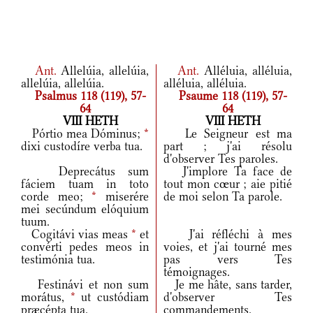
Ant.
Allelúia, allelúia,
Ant.
Alléluia, alléluia,
allelúia, allelúia.
alléluia, alléluia.
Psalmus 118 (119), 57-
Psaume 118 (119), 57-
64
64
VIII HETH
VIII HETH
Pórtio mea Dóminus;
*
Le Seigneur est ma
dixi custodíre verba tua.
part ; j'ai résolu
d'observer Tes paroles.
Deprecátus sum
J'implore Ta face de
fáciem tuam in toto
tout mon cœur ; aie pitié
corde meo;
*
miserére
de moi selon Ta parole.
mei secúndum elóquium
tuum.
Cogitávi vias meas
*
et
J'ai réfléchi à mes
convérti pedes meos in
voies, et j'ai tourné mes
testimónia tua.
pas vers Tes
témoignages.
Festinávi et non sum
Je me hâte, sans tarder,
morátus,
*
ut custódiam
d'observer Tes
præcépta tua.
commandements.