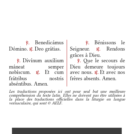
Benedicámus
Bénissons le
v.
v.
Dómino.
Deo grátias.
Seigneur.
Rendons
r.
r.
grâces à Dieu.
Divínum auxílium
Que le secours de
v.
v.
máneat semper
Dieu demeure toujours
nobíscum.
Et cum
avec nous.
Et avec nos
r.
r.
frátribus nostris
frères absents. Amen.
abséntibus. Amen.
Les traductions proposées ici ont pour seul but une meilleure
compréhension du texte latin. Elles ne doivent pas être utilisées à
la place des traductions officielles dans la liturgie en langue
vernaculaire, qui sont © AELF.