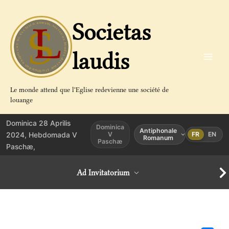
Aller
au
Societas
contenu
laudis
Le monde attend que l'Eglise redevienne une société de
louange
Dominica 28 Aprilis
Dominica
Antiphonale
2024, Hebdomada V
V
FR
EN
Romanum
Paschæ
Paschæ,
Ad Invitatorium