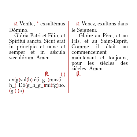
Veníte,
*
exsultémus
Venez, exultons dans
r.
r.
Dómino.
le Seigneur.
Glória Patri et Fílio, et
Gloire au Père, et au
Spirítui sancto. Sicut erat
Fils, et au Saint-Esprit,
in princípio et nunc et
Comme il était au
semper et in sǽcula
commencement,
sæculórum. Amen.
maintenant et toujours,
pour les siècles des
siècles. Amen.
℟.
(
,
)
℟.
ex
(
g
)
sul
(
h
)
té
(
i_g_
)
mus
(
i_
h_
)
Dó
(
g_h_g_
)
mi
(
fg
)
no.
(
g.
)
(
::
)