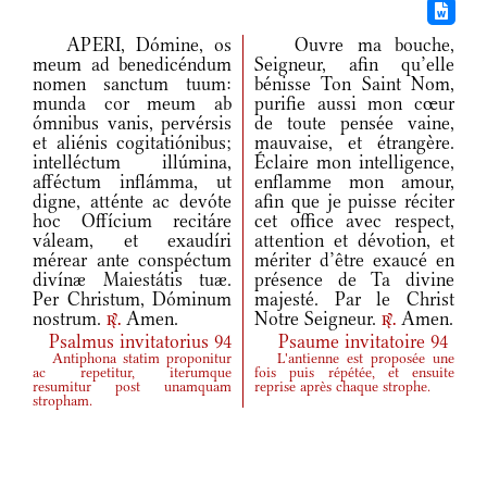
APERI, Dómine, os
Ouvre ma bouche,
meum ad benedicéndum
Seigneur, afin qu’elle
nomen sanctum tuum:
bénisse Ton Saint Nom,
munda cor meum ab
purifie aussi mon cœur
ómnibus vanis, pervérsis
de toute pensée vaine,
et aliénis cogitatiónibus;
mauvaise, et étrangère.
intelléctum illúmina,
Éclaire mon intelligence,
afféctum inflámma, ut
enflamme mon amour,
digne, atténte ac devóte
afin que je puisse réciter
hoc Offícium recitáre
cet office avec respect,
váleam, et exaudíri
attention et dévotion, et
mérear ante conspéctum
mériter d’être exaucé en
divínæ Maiestátis tuæ.
présence de Ta divine
Per Christum, Dóminum
majesté. Par le Christ
nostrum.
Amen.
Notre Seigneur.
Amen.
r.
r.
Psalmus invitatorius 94
Psaume invitatoire 94
Antiphona statim proponitur
L'antienne est proposée une
ac repetitur, iterumque
fois puis répétée, et ensuite
resumitur post unamquam
reprise après chaque strophe.
stropham.