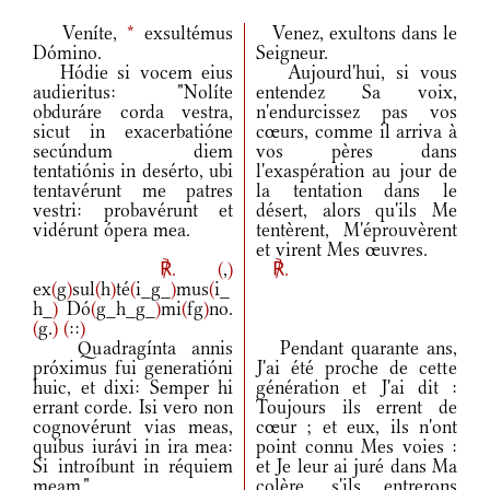
Veníte,
*
exsultémus
Venez, exultons dans le
Dómino.
Seigneur.
Hódie si vocem eius
Aujourd'hui, si vous
audieritus: "Nolíte
entendez Sa voix,
obduráre corda vestra,
n'endurcissez pas vos
sicut in exacerbatióne
cœurs, comme il arriva à
secúndum diem
vos pères dans
tentatiónis in desérto, ubi
l'exaspération au jour de
tentavérunt me patres
la tentation dans le
vestri: probavérunt et
désert, alors qu'ils Me
vidérunt ópera mea.
tentèrent, M'éprouvèrent
et virent Mes œuvres.
℟.
(
,
)
℟.
ex
(
g
)
sul
(
h
)
té
(
i_g_
)
mus
(
i_
h_
)
Dó
(
g_h_g_
)
mi
(
fg
)
no.
(
g.
)
(
::
)
Quadragínta annis
Pendant quarante ans,
próximus fui generatióni
J'ai été proche de cette
huic, et dixi: Semper hi
génération et J'ai dit :
errant corde. Isi vero non
Toujours ils errent de
cognovérunt vias meas,
cœur ; et eux, ils n'ont
quibus iurávi in ira mea:
point connu Mes voies :
Si introíbunt in réquiem
et Je leur ai juré dans Ma
meam."
colère, s'ils entrerons