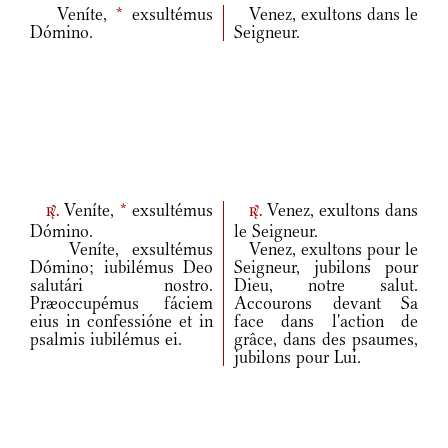
Veníte,
*
exsultémus
Venez, exultons dans le
Dómino.
Seigneur.
Veníte,
*
exsultémus
Venez, exultons dans
r.
r.
Dómino.
le Seigneur.
Veníte, exsultémus
Venez, exultons pour le
Dómino; iubilémus Deo
Seigneur, jubilons pour
salutári nostro.
Dieu, notre salut.
Præoccupémus fáciem
Accourons devant Sa
eius in confessióne et in
face dans l'action de
psalmis iubilémus ei.
grâce, dans des psaumes,
jubilons pour Lui.