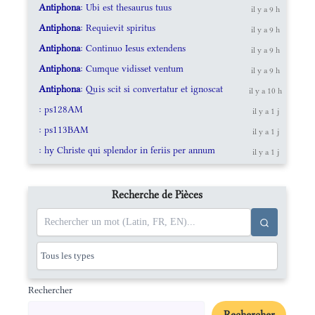
Antiphona
: Ubi est thesaurus tuus
il y a 9 h
Antiphona
: Requievit spiritus
il y a 9 h
Antiphona
: Continuo Iesus extendens
il y a 9 h
Antiphona
: Cumque vidisset ventum
il y a 9 h
Antiphona
: Quis scit si convertatur et ignoscat
il y a 10 h
: ps128AM
il y a 1 j
: ps113BAM
il y a 1 j
: hy Christe qui splendor in feriis per annum
il y a 1 j
Recherche de Pièces
Rechercher
Rechercher