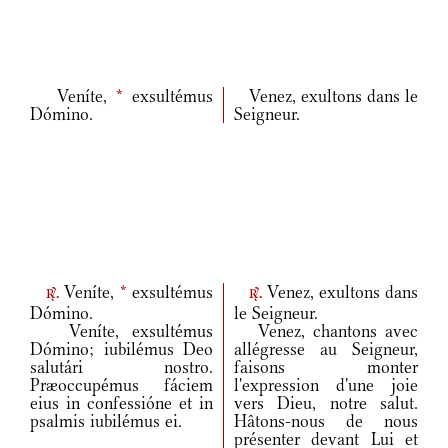
Veníte,
*
exsultémus
Venez, exultons dans le
Dómino.
Seigneur.
Veníte,
*
exsultémus
Venez, exultons dans
r.
r.
Dómino.
le Seigneur.
Veníte, exsultémus
Venez, chantons avec
Dómino; iubilémus Deo
allégresse au Seigneur,
salutári nostro.
faisons monter
Præoccupémus fáciem
l'expression d'une joie
eius in confessióne et in
vers Dieu, notre salut.
psalmis iubilémus ei.
Hâtons-nous de nous
présenter devant Lui et