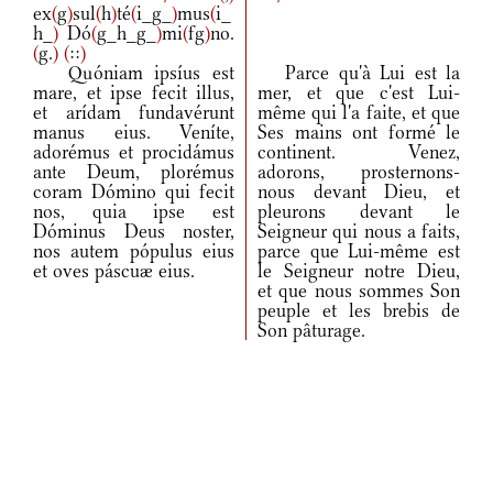
ex
(
g
)
sul
(
h
)
té
(
i_g_
)
mus
(
i_
h_
)
Dó
(
g_h_g_
)
mi
(
fg
)
no.
(
g.
)
(
::
)
Quóniam ipsíus est
Parce qu'à Lui est la
mare, et ipse fecit illus,
mer, et que c'est Lui-
et arídam fundavérunt
même qui l'a faite, et que
manus eius. Veníte,
Ses mains ont formé le
adorémus et procidámus
continent. Venez,
ante Deum, plorémus
adorons, prosternons-
coram Dómino qui fecit
nous devant Dieu, et
nos, quia ipse est
pleurons devant le
Dóminus Deus noster,
Seigneur qui nous a faits,
nos autem pópulus eius
parce que Lui-même est
et oves páscuæ eius.
le Seigneur notre Dieu,
et que nous sommes Son
peuple et les brebis de
Son pâturage.