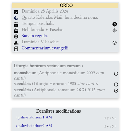
ORDO
Dominica 28 Aprilis 2024
Quarto Kalendas Maii, luna decima nona.
Tempus paschalis
Hebdomada V Paschæ
Sancta regula.
Dominica V Paschæ.
Commentarium evangelii.
Liturgia horárum secúndum cursum :
monásticum
(Antiphonale monásticum 2009
cum
cantu
)
sæculáris
(Liturgia Horárum 1985
sine cantu)
sæculáris
(Antiphonale romanum OCO 2015
cum
cantu
)
Dernières modifications
: psInvitatorium1 AM
il y a 5 h
: psInvitatorium0 AM
il y a 5 h