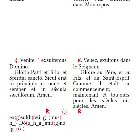
dans Mon repos.
Veníte,
*
exsultémus
Venez, exultons dans
r.
r.
Dómino.
le Seigneur.
Glória Patri et Fílio, et
Gloire au Père, et au
Spirítui sancto. Sicut erat
Fils, et au Saint-Esprit,
in princípio et nunc et
Comme il était au
semper et in sǽcula
commencement,
sæculórum. Amen.
maintenant et toujours,
pour les siècles des
siècles. Amen.
℟.
(
,
)
℟.
ex
(
g
)
sul
(
h
)
té
(
i_g_
)
mus
(
i_
h_
)
Dó
(
g_h_g_
)
mi
(
fg
)
no.
(
g.
)
(
::
)