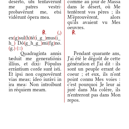
desérto, ubi tentavérunt
comme au jour de Massa
me patres vestri:
dans le désert, où Me
probavérunt me, etsi
tentèrent vos pères ; ils
vidérunt ópera mea.
M'éprouvèrent, alors
qu'ils avaient vu Mes
oeuvres.
℟.
(
,
)
℟.
ex
(
g
)
sul
(
h
)
té
(
i_g_
)
mus
(
i_
h_
)
Dó
(
g_h_g_
)
mi
(
fg
)
no.
(
g.
)
(
::
)
Quadragínta annis
Pendant quarante ans,
tæduit me generatiónis
J'ai été le dégoût de cette
illíus, et dixi: Pópulus
génération et J'ai dit : ils
errántium corde sunt isti.
sont un peuple errant de
Et ipsi non cognovérunt
coeur ; et eux, ils n'ont
vias meas; ídeo iurávi in
point connu Mes voies :
ira mea: Non introíbunt
c'est pourquoi Je leur ai
in réquiem meam.
juré dans Ma colère, ils
n'entreront pas dans Mon
repos.