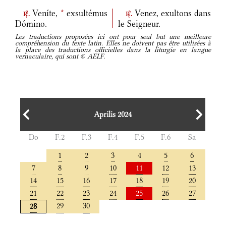
Veníte,
*
exsultémus
Venez, exultons dans
r.
r.
Dómino.
le Seigneur.
Les traductions proposées ici ont pour seul but une meilleure
compréhension du texte latin. Elles ne doivent pas être utilisées à
la place des traductions officielles dans la liturgie en langue
vernaculaire, qui sont © AELF.
Aprilis 2024
Do
F.2
F.3
F.4
F.5
F.6
Sa
1
2
3
4
5
6
7
8
9
10
11
12
13
14
15
16
17
18
19
20
21
22
23
24
25
26
27
29
30
28