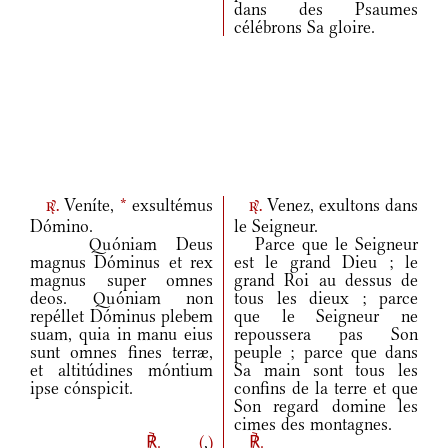
dans des Psaumes
célébrons Sa gloire.
Veníte,
*
exsultémus
Venez, exultons dans
r.
r.
Dómino.
le Seigneur.
Quóniam Deus
Parce que le Seigneur
magnus Dóminus et rex
est le grand Dieu ; le
magnus super omnes
grand Roi au dessus de
deos. Quóniam non
tous les dieux ; parce
repéllet Dóminus plebem
que le Seigneur ne
suam, quia in manu eius
repoussera pas Son
sunt omnes fines terræ,
peuple ; parce que dans
et altitúdines móntium
Sa main sont tous les
ipse cónspicit.
confins de la terre et que
Son regard domine les
cimes des montagnes.
℟.
(
,
)
℟.