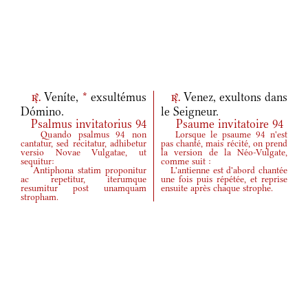
Veníte,
*
exsultémus
Venez, exultons dans
r.
r.
Dómino.
le Seigneur.
Psalmus invitatorius 94
Psaume invitatoire 94
Quando psalmus 94 non
Lorsque le psaume 94 n'est
cantatur, sed recitatur, adhibetur
pas chanté, mais récité, on prend
versio Novae Vulgatae, ut
la version de la Néo-Vulgate,
sequitur:
comme suit :
Antiphona statim proponitur
L'antienne est d'abord chantée
ac repetitur, iterumque
une fois puis répétée, et reprise
resumitur post unamquam
ensuite après chaque strophe.
stropham.