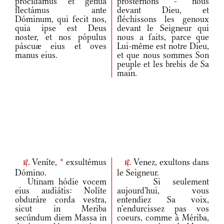
procidámus et génua
prosternons - nous
flectámus ante
devant Dieu, et
Dóminum, qui fecit nos,
fléchissons les genoux
quia ipse est Deus
devant le Seigneur qui
noster, et nos pópulus
nous a faits, parce que
páscuæ eius et oves
Lui-même est notre Dieu,
manus eius.
et que nous sommes Son
peuple et les brebis de Sa
main.
Veníte,
*
exsultémus
Venez, exultons dans
r.
r.
Dómino.
le Seigneur.
Utinam hódie vocem
Si seulement
eius audiátis: Nolíte
aujourd'hui, vous
obduráre corda vestra,
entendiez Sa voix,
sicut in Meriba
n'endurcissez pas vos
secúndum diem Massa in
coeurs, comme à Mériba,