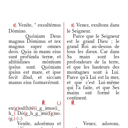
Veníte,
*
exsultémus
Venez, exultons dans
r.
r.
Dómino.
le Seigneur.
Quóniam Deus
Parce que le Seigneur
magnus Dóminus et rex
est le grand Dieu ; le
magnus super omnes
grand Roi au-dessus de
deos. Quia in manu eius
tous les dieux. Car dans
sunt profúnda terræ, et
Sa main sont les
altitúdines móntium
profondeurs de la terre,
ipsíus sunt. Quóniam
et que les hauteurs des
ipsíus est mare, et ipse
montagnes sont à Lui.
fecit illud, et siccam
Parce qu'à Lui est la mer,
manus eius formavérunt.
et que c'est Lui-même
qui l'a faite, et que Ses
mains ont formé le
continent.
℟.
(
,
)
℟.
ex
(
g
)
sul
(
h
)
té
(
i_g_
)
mus
(
i_
h_
)
Dó
(
g_h_g_
)
mi
(
fg
)
no.
(
g.
)
(
::
)
Veníte, adorémus et
Venez, adorons,