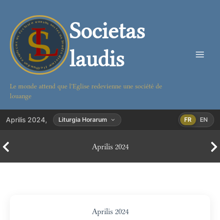
Aller
au
Societas
contenu
laudis
Le monde attend que l'Eglise redevienne une société de
louange
Aprilis 2024,
Liturgia Horarum
FR
EN
Aprilis 2024
Aprilis 2024