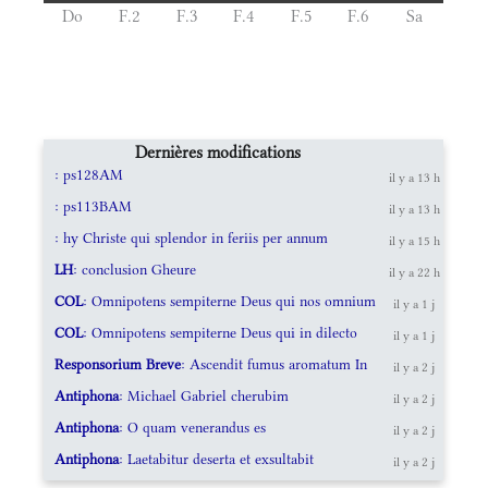
Do
F.2
F.3
F.4
F.5
F.6
Sa
Dernières modifications
: ps128AM
il y a 13 h
: ps113BAM
il y a 13 h
: hy Christe qui splendor in feriis per annum
il y a 15 h
LH
: conclusion Gheure
il y a 22 h
COL
: Omnipotens sempiterne Deus qui nos omnium
il y a 1 j
COL
: Omnipotens sempiterne Deus qui in dilecto
il y a 1 j
Responsorium Breve
: Ascendit fumus aromatum In
il y a 2 j
Antiphona
: Michael Gabriel cherubim
il y a 2 j
Antiphona
: O quam venerandus es
il y a 2 j
Antiphona
: Laetabitur deserta et exsultabit
il y a 2 j