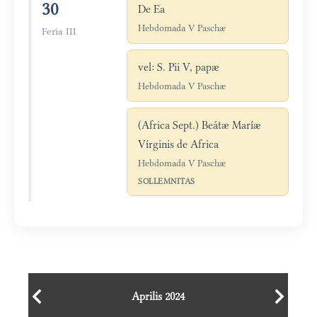
30
De Ea
Hebdomada V Paschæ
Feria III
vel: S. Pii V, papæ
Hebdomada V Paschæ
(Africa Sept.) Beátæ Maríæ
Vírginis de Africa
Hebdomada V Paschæ
SOLLEMNITAS
Aprilis 2024