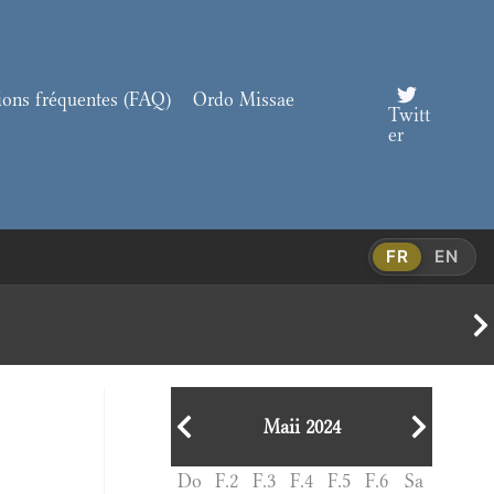
ions fréquentes (FAQ)
Ordo Missae
Twitt
er
FR
EN
Maii 2024
Do
F.2
F.3
F.4
F.5
F.6
Sa