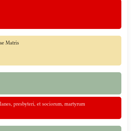
ae Matris
lanes, presbyteri, et sociorum, martyrum