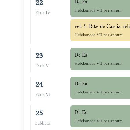
22
De Ea
Hebdomada VII per annum
Feria IV
vel: S. Ritæ de Cascia, rel
Hebdomada VII per annum
23
De Ea
Hebdomada VII per annum
Feria V
24
De Ea
Hebdomada VII per annum
Feria VI
25
De Eo
Hebdomada VII per annum
Sabbato