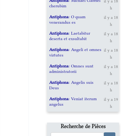
Antiphona
: Michael Gabriel
il y a 18
cherubim
h
Antiphona
: O quam
il y a 18
venerandus es
h
Antiphona
: Laetabitur
il y a 18
deserta et exsultabit
h
Antiphona
: Angeli et omnes
il y a 18
virtutes
h
Antiphona
: Omnes sunt
il y a 18
administratorii
h
Antiphona
: Angelis suis
il y a 18
Deus
h
Antiphona
: Veniat iterum
il y a 19
angelus
h
Recherche de Pièces