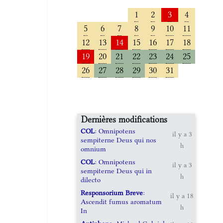
1
2
3
4
5
6
7
8
9
10
11
12
13
14
15
16
17
18
19
20
21
22
23
24
25
26
27
28
29
30
31
Dernières modifications
COL
: Omnipotens
il y a 3
sempiterne Deus qui nos
h
omnium
COL
: Omnipotens
il y a 3
sempiterne Deus qui in
h
dilecto
Responsorium Breve
:
il y a 18
Ascendit fumus aromatum
h
In