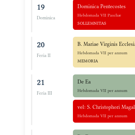
19
Dominica Pentecostes
Hebdomada VII Paschæ
Dominica
SOLLEMNITAS
20
B. Mariae Virginis Ecclesi
Hebdomada VII per annum
Feria II
MEMORIA
21
De Ea
Hebdomada VII per annum
Feria III
vel: S. Christophori Magal
Hebdomada VII per annum