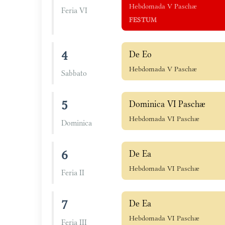
Hebdomada V Paschæ
Feria VI
FESTUM
4
De Eo
Hebdomada V Paschæ
Sabbato
5
Dominica VI Paschæ
Hebdomada VI Paschæ
Dominica
6
De Ea
Hebdomada VI Paschæ
Feria II
7
De Ea
Hebdomada VI Paschæ
Feria III