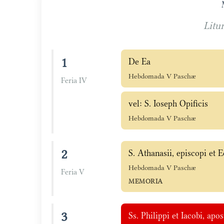
Litu
1
De Ea
Hebdomada V Paschæ
Feria IV
vel: S. Ioseph Opificis
Hebdomada V Paschæ
2
S. Athanasii, episcopi et 
Hebdomada V Paschæ
Feria V
MEMORIA
3
Ss. Philippi et Iacobi, apo