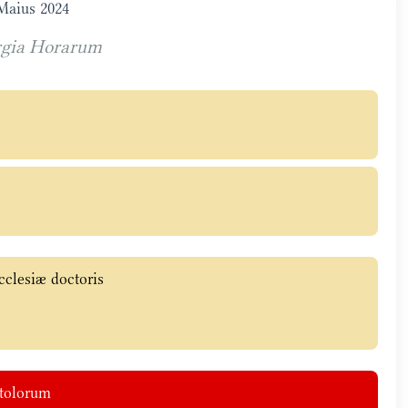
Maius 2024
rgia Horarum
Ecclesiæ doctoris
stolorum