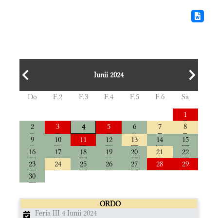
Iunii 2024
Do
F.2
F.3
F.4
F.5
F.6
Sa
1
2
3
5
6
7
8
4
9
10
11
12
13
14
15
16
17
18
19
20
21
22
23
24
25
26
27
28
29
30
ORDO
Feria III 4 Iunii 2024