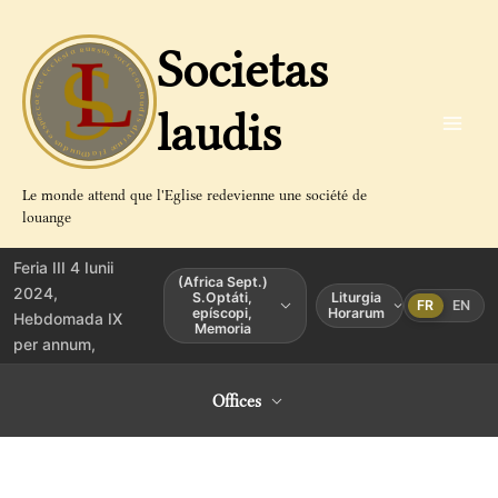
Aller
au
Societas
contenu
laudis
Le monde attend que l'Eglise redevienne une société de
louange
Feria III 4 Iunii
(Africa Sept.)
2024,
S.Optáti,
Liturgia
FR
EN
epíscopi,
Horarum
Hebdomada IX
Memoria
per annum,
Offices