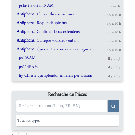
: psInvitatorium0 AM
il y a 6 h
Antiphona
: Ubi est thesaurus tuus
il y a 10 h
Antiphona
: Requievit spiritus
il y a 10 h
Antiphona
: Continuo Iesus extendens
il y a 10 h
Antiphona
: Cumque vidisset ventum
il y a 10 h
Antiphona
: Quis scit si convertatur et ignoscat
il y a 10 h
: ps128AM
il y a 1 j
: ps113BAM
il y a 1 j
: hy Christe qui splendor in feriis per annum
il y a 1 j
Recherche de Pièces
Rechercher