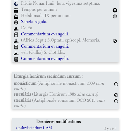
Pridie Nonas Iunii, luna vigesima setptima.
Tempus per annum
Hebdomada IX per annum
Sancta regula.
De Ea.
Commentarium evangelii.
(Africa Sept.) S.Optáti, epíscopi, Memoria.
Commentarium evangelii.
vel: (Gallia) S. Clotildis.
Commentarium evangelii.
Liturgia horárum secúndum cursum :
monásticum
(Antiphonale monásticum 2009
cum
cantu
)
sæculáris
(Liturgia Horárum 1985
sine cantu)
sæculáris
(Antiphonale romanum OCO 2015
cum
cantu
)
Dernières modifications
: psInvitatorium1 AM
il y a 6 h