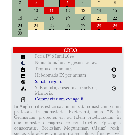
2
3
4
6
7
8
5
9
10
11
12
13
14
15
16
17
18
19
20
21
22
23
24
25
26
27
28
29
30
ORDO
Feria IV 5 Iunii 2024
Nonis Iunii, luna vigesima octava.
Tempus per annum
Hebdomada IX per annum
Sancta regula.
S. Bonifatii, episcopi et martyris,
Memoria.
Commentarium evangelii.
In Anglia natus est circa annum 673; monasticam vitam
professus in monasterio Exeterensi, anno 719 in
Germaniam profectus est ad fidem prædicandam, in
quo ministerio magnos collegit fructus. Episcopus
consecratus, Ecclesiam Moguntinam (Mainz) rexit,
socios sibi adscivit, quorum opera plures fundavit vel