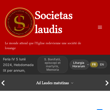
Aller
au
Societas
contenu
laudis
Le monde attend que l'Eglise redevienne une société de
louange
Feria IV 5 Iunii
S. Bonifatii,
episcopi et
Liturgia
2024, Hebdomada
FR
EN
martyris,
Horarum
Memoria
IX per annum,
Ad Laudes matutinas