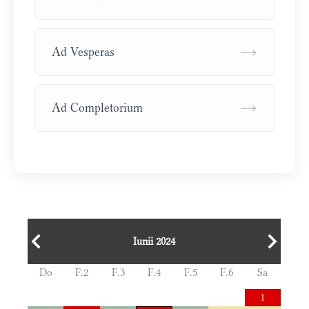
→
Ad Vesperas
→
Ad Completorium
Iunii 2024
Do
F.2
F.3
F.4
F.5
F.6
Sa
1