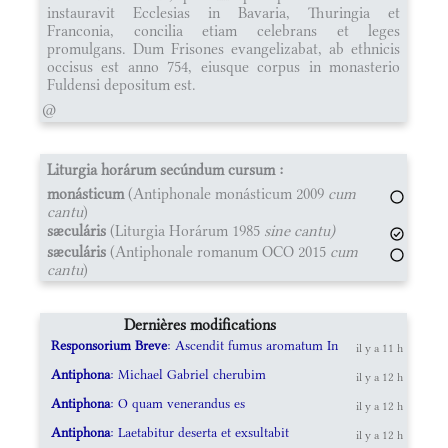
instauravit Ecclesias in Bavaria, Thuringia et
Franconia, concilia etiam celebrans et leges
promulgans. Dum Frisones evangelizabat, ab ethnicis
occisus est anno 754, eiusque corpus in monasterio
Fuldensi depositum est.
@
Liturgia horárum secúndum cursum :
monásticum
(Antiphonale monásticum 2009
cum
cantu
)
sæculáris
(Liturgia Horárum 1985
sine cantu)
sæculáris
(Antiphonale romanum OCO 2015
cum
cantu
)
Dernières modifications
Responsorium Breve
: Ascendit fumus aromatum In
il y a 11 h
Antiphona
: Michael Gabriel cherubim
il y a 12 h
Antiphona
: O quam venerandus es
il y a 12 h
Antiphona
: Laetabitur deserta et exsultabit
il y a 12 h