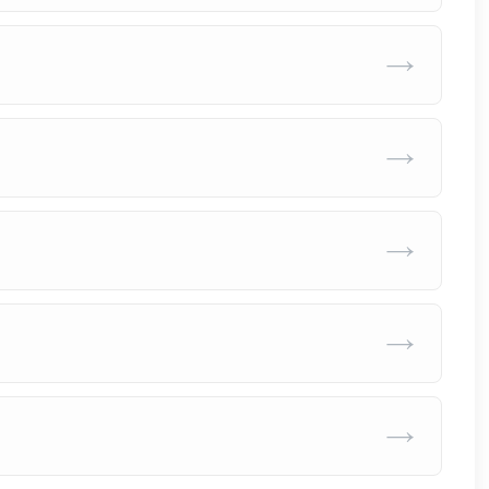
→
→
→
→
→