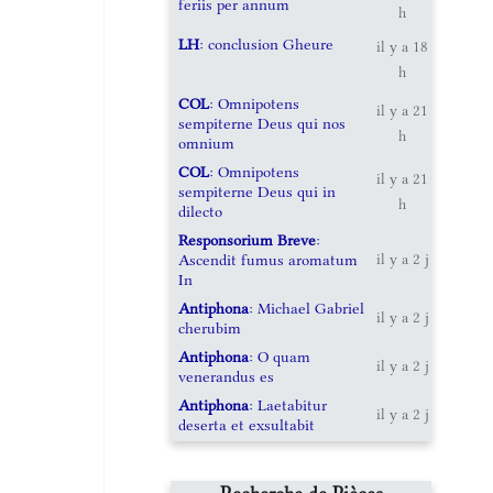
feriis per annum
h
LH
: conclusion Gheure
il y a 18
h
COL
: Omnipotens
il y a 21
sempiterne Deus qui nos
h
omnium
COL
: Omnipotens
il y a 21
sempiterne Deus qui in
h
dilecto
Responsorium Breve
:
Ascendit fumus aromatum
il y a 2 j
In
Antiphona
: Michael Gabriel
il y a 2 j
cherubim
Antiphona
: O quam
il y a 2 j
venerandus es
Antiphona
: Laetabitur
il y a 2 j
deserta et exsultabit