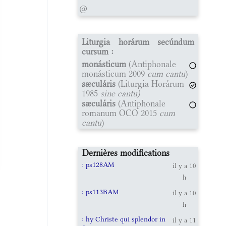
@
Liturgia horárum secúndum
cursum :
monásticum
(Antiphonale
monásticum 2009
cum cantu
)
sæculáris
(Liturgia Horárum
1985
sine cantu)
sæculáris
(Antiphonale
romanum OCO 2015
cum
cantu
)
Dernières modifications
: ps128AM
il y a 10
h
: ps113BAM
il y a 10
h
: hy Christe qui splendor in
il y a 11