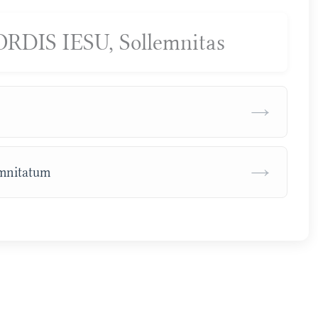
DIS IESU, Sollemnitas
→
→
emnitatum