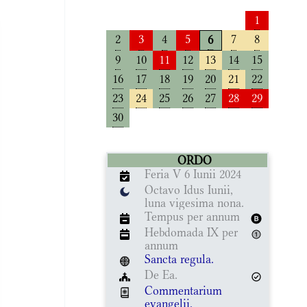
1
2
3
4
5
7
8
6
9
10
11
12
13
14
15
16
17
18
19
20
21
22
23
24
25
26
27
28
29
30
ORDO
Feria V 6 Iunii 2024
Octavo Idus Iunii,
luna vigesima nona.
Tempus per annum
Hebdomada IX per
annum
Sancta regula.
De Ea.
Commentarium
evangelii.