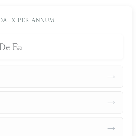
A IX PER ANNUM
De Ea
→
→
→