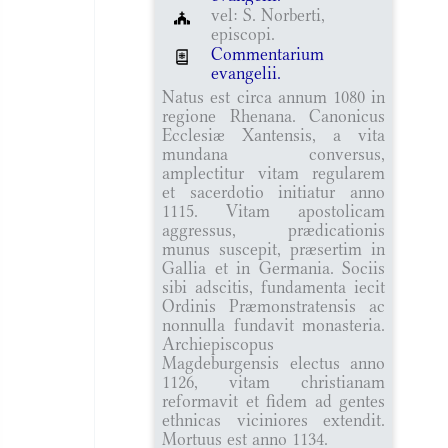
vel: S. Norberti,
episcopi.
Commentarium
evangelii.
Natus est circa annum 1080 in
regione Rhenana. Canonicus
Ecclesiæ Xantensis, a vita
mundana conversus,
amplectitur vitam regularem
et sacerdotio initiatur anno
1115. Vitam apostolicam
aggressus, prædicationis
munus suscepit, præsertim in
Gallia et in Germania. Sociis
sibi adscitis, fundamenta iecit
Ordinis Præmonstratensis ac
nonnulla fundavit monasteria.
Archiepiscopus
Magdeburgensis electus anno
1126, vitam christianam
reformavit et fidem ad gentes
ethnicas viciniores extendit.
Mortuus est anno 1134.