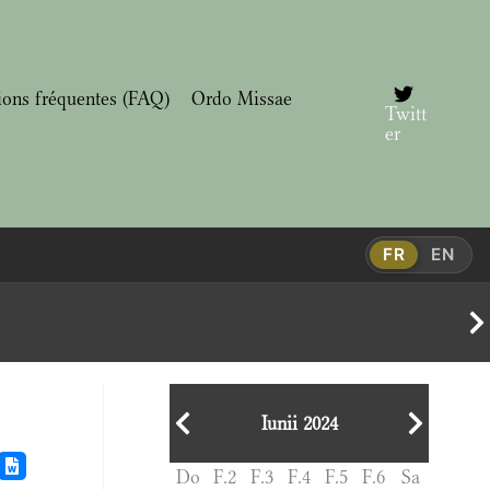
ions fréquentes (FAQ)
Ordo Missae
Twitt
er
FR
EN
Iunii 2024
Do
F.2
F.3
F.4
F.5
F.6
Sa