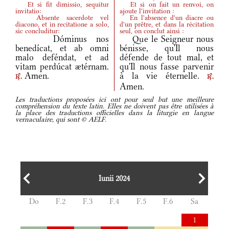
Et si fit dimissio, sequitur
Et si on fait un renvoi, on
invitatio:
ajoute l'invitation :
Absente sacerdote vel
En l'absence d'un diacre ou
diacono, et in recitatione a solo,
d'un prêtre, et dans la récitation
sic concluditur:
seul, on conclut ainsi :
Dóminus nos
Que le Seigneur nous
benedícat, et ab omni
bénisse, qu'Il nous
malo deféndat, et ad
défende de tout mal, et
vitam perdúcat ætérnam.
qu'Il nous fasse parvenir
Amen.
à la vie éternelle.
r.
r.
Amen.
Les traductions proposées ici ont pour seul but une meilleure
compréhension du texte latin. Elles ne doivent pas être utilisées à
la place des traductions officielles dans la liturgie en langue
vernaculaire, qui sont © AELF.
Iunii 2024
Do
F.2
F.3
F.4
F.5
F.6
Sa
1