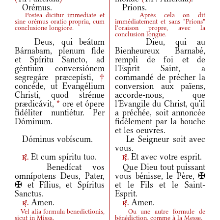
Orémus.
Prions.
Postea dicitur immediate et
Après cela on dit
sine orémus oratio propria, cum
immédiatement et sans "Prions"
conclusione longiore.
l'oraison propre, avec la
conclusion longue.
Deus, qui beátum
Dieu, qui au
Bárnabam, plenum fide
Bienheureux Barnabé,
et Spíritu Sancto, ad
rempli de foi et de
géntium conversiónem
l'Esprit Saint, a
segregáre præcepísti,
†
commandé de précher la
concéde, ut Evangélium
conversion aux païens,
Christi, quod strénue
accorde-nous, que
prædicávit,
*
ore et ópere
l'Evangile du Christ, qu'il
fidéliter nuntiétur. Per
a préchée, soit annoncée
Dóminum.
fidèlement par la bouche
et les oeuvres.
Dóminus vobíscum.
Le Seigneur soit avec
vous.
Et cum spíritu tuo.
Et avec votre esprit.
r.
r.
Benedícat vos
Que Dieu tout puissant
omnípotens Deus, Pater,
vous bénisse, le Père, ✠
✠ et Fílius, et Spíritus
et le Fils et le Saint-
Sanctus.
Esprit.
Amen.
Amen.
r.
r.
Vel alia formula benedictionis,
Ou une autre formule de
sicut in Missa.
bénédiction, comme à la Messe.