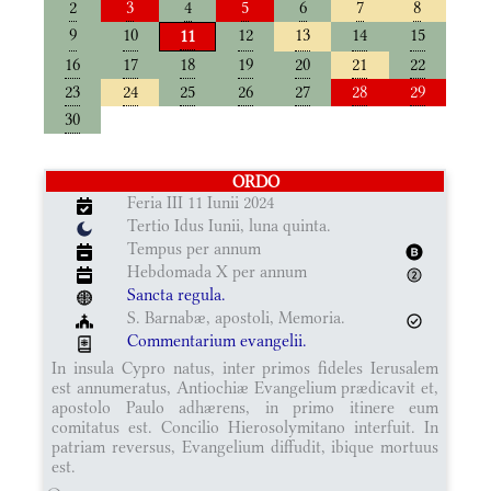
2
3
4
5
6
7
8
9
10
12
13
14
15
11
16
17
18
19
20
21
22
23
24
25
26
27
28
29
30
ORDO
Feria III 11 Iunii 2024
Tertio Idus Iunii, luna quinta.
Tempus per annum
Hebdomada X per annum
Sancta regula.
S. Barnabæ, apostoli, Memoria.
Commentarium evangelii.
In insula Cypro natus, inter primos fideles Ierusalem
est annumeratus, Antiochiæ Evangelium prædicavit et,
apostolo Paulo adhærens, in primo itinere eum
comitatus est. Concilio Hierosolymitano interfuit. In
patriam reversus, Evangelium diffudit, ibique mortuus
est.