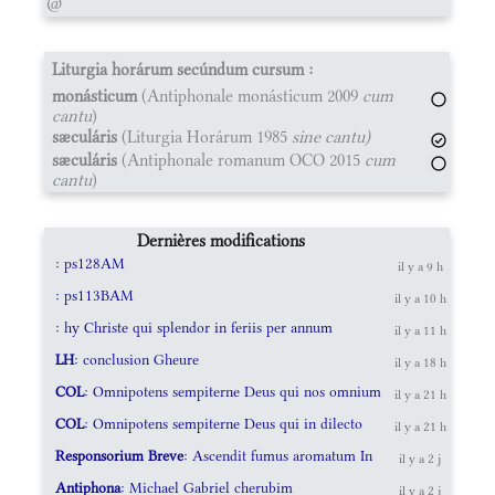
@
Liturgia horárum secúndum cursum :
monásticum
(Antiphonale monásticum 2009
cum
cantu
)
sæculáris
(Liturgia Horárum 1985
sine cantu)
sæculáris
(Antiphonale romanum OCO 2015
cum
cantu
)
Dernières modifications
: ps128AM
il y a 9 h
: ps113BAM
il y a 10 h
: hy Christe qui splendor in feriis per annum
il y a 11 h
LH
: conclusion Gheure
il y a 18 h
COL
: Omnipotens sempiterne Deus qui nos omnium
il y a 21 h
COL
: Omnipotens sempiterne Deus qui in dilecto
il y a 21 h
Responsorium Breve
: Ascendit fumus aromatum In
il y a 2 j
Antiphona
: Michael Gabriel cherubim
il y a 2 j