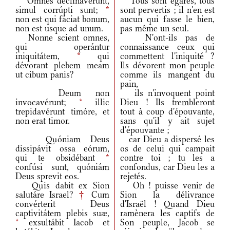
Omnes declinavérunt,
Tous sont égarés, tous
simul corrúpti sunt;
*
sont pervertis ; il n'en est
non est qui fáciat bonum,
aucun qui fasse le bien,
non est usque ad unum.
pas même un seul.
Nonne scient omnes,
N'ont-ils pas de
qui operántur
connaissance ceux qui
iniquitátem,
*
qui
commettent l'iniquité ?
dévorant plebem meam
Ils dévorent mon peuple
ut cibum panis?
comme ils mangent du
pain,
Deum non
ils n'invoquent point
invocavérunt;
*
illic
Dieu ! Ils trembleront
trepidavérunt timóre, et
tout à coup d'épouvante,
non erat timor.
sans qu'il y ait sujet
d'épouvante ;
Quóniam Deus
car Dieu a dispersé les
dissipávit ossa eórum,
os de celui qui campait
qui te obsidébant
*
contre toi ; tu les a
confúsi sunt, quóniám
confondus, car Dieu les a
Deus sprevit eos.
rejetés.
Quis dabit ex Sion
Oh ! puisse venir de
salutáre Israel?
†
Cum
Sion la délivrance
convérterit Deus
d'Israël ! Quand Dieu
captivitátem plebis suæ,
ramènera les captifs de
*
exsultábit Iacob et
Son peuple, Jacob se