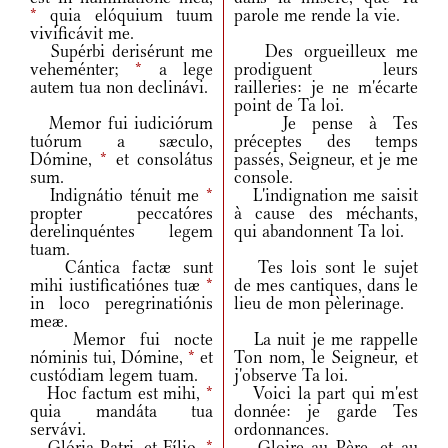
*
quia elóquium tuum
parole me rende la vie.
vivificávit me.
Supérbi derisérunt me
Des orgueilleux me
veheménter;
*
a lege
prodiguent leurs
autem tua non declinávi.
railleries: je ne m'écarte
point de Ta loi.
Memor fui iudiciórum
Je pense à Tes
tuórum a sæculo,
préceptes des temps
Dómine,
*
et consolátus
passés, Seigneur, et je me
sum.
console.
Indignátio ténuit me
*
L'indignation me saisit
propter peccatóres
à cause des méchants,
derelinquéntes legem
qui abandonnent Ta loi.
tuam.
Cántica factæ sunt
Tes lois sont le sujet
mihi iustificatiónes tuæ
*
de mes cantiques, dans le
in loco peregrinatiónis
lieu de mon pèlerinage.
meæ.
Memor fui nocte
La nuit je me rappelle
nóminis tui, Dómine,
*
et
Ton nom, le Seigneur, et
custódiam legem tuam.
j'observe Ta loi.
Hoc factum est mihi,
*
Voici la part qui m'est
quia mandáta tua
donnée: je garde Tes
servávi.
ordonnances.
Glória Patri, et Fílio,
*
Gloire au Père, et au