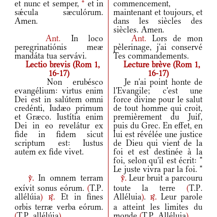
et nunc et semper,
*
et in
commencement,
sǽcula sæculórum.
maintenant et toujours, et
Amen.
dans les siècles des
siècles. Amen.
Ant.
In loco
Ant.
Lors de mon
peregrinatiónis meæ
pèlerinage, j'ai conservé
mandáta tua servávi.
Tes commandements.
Lectio brevis (Rom 1,
Lecture brève (Rom 1,
16-17)
16-17)
Non erubésco
Je n'ai point honte de
evangélium: virtus enim
l'Evangile; c'est une
Dei est in salútem omni
force divine pour le salut
credénti, Iudæo primum
de tout homme qui croit,
et Græco. Iustítia enim
premièrement du Juif,
Dei in eo revelátur ex
puis du Grec. En effet, en
fide in fidem sicut
lui est révélée une justice
scriptum est: Iustus
de Dieu qui vient de la
autem ex fide vivet.
foi et est destinée à la
foi, selon qu'il est écrit: "
Le juste vivra par la foi. "
In omnem terram
Leur bruit a parcouru
v.
v.
exívit sonus eórum.
(
T.P.
toute la terre
(
T.P.
allélúia
)
Et in fines
Alléluia
)
.
Leur parole
r.
r.
orbis terræ verba eórum.
a atteint les limites du
(
T.P. allélúia
)
monde
(
T.P. Alléluia
)
.