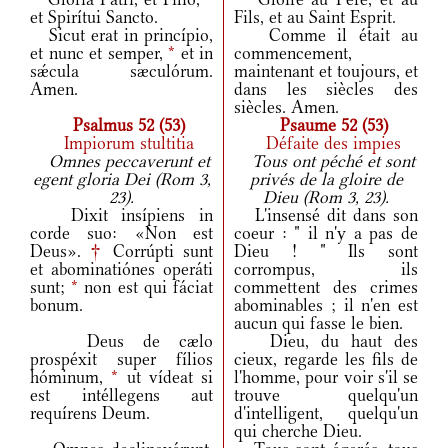
et Spirítui Sancto.
Fils, et au Saint Esprit.
Sicut erat in princípio,
Comme il était au
et nunc et semper,
*
et in
commencement,
sǽcula sæculórum.
maintenant et toujours, et
Amen.
dans les siècles des
siècles. Amen.
Psalmus 52 (53)
Psaume 52 (53)
Impiorum stultitia
Défaite des impies
Omnes peccaverunt et
Tous ont péché et sont
egent gloria Dei (Rom 3,
privés de la gloire de
23).
Dieu (Rom 3, 23).
Dixit insípiens in
L'insensé dit dans son
corde suo: «Non est
coeur : " il n'y a pas de
Deus».
†
Corrúpti sunt
Dieu ! " Ils sont
et abominatiónes operáti
corrompus, ils
sunt;
*
non est qui fáciat
commettent des crimes
bonum.
abominables ; il n'en est
aucun qui fasse le bien.
Deus de cælo
Dieu, du haut des
prospéxit super fílios
cieux, regarde les fils de
hóminum,
*
ut vídeat si
l'homme, pour voir s'il se
est intéllegens aut
trouve quelqu'un
requírens Deum.
d'intelligent, quelqu'un
qui cherche Dieu.