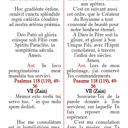
aux apôtres.
Hoc gradiénte órdine,
C'est en suivant aussi
ornávit cuncta spléndide
cet ordre, que le Créateur
regni cæléstis cónditor
du Royaume a tout
ad nostra ætérna prǽmia.
couronné de beauté pour
notre bonheur éternel.
Deo Patri sit glória
A Dieu le Père soit la
eiúsque soli Fílio cum
gloire, et gloire à Son
Spíritu Paráclito, in
Unique Fils, avec l'Esprit
sempitérna sǽcula.
consolateur, à travers
Amen.
l'infini des siècles.
Amen.
Ant.
In loco
Ant.
Lors de mon
peregrinatiónis meæ
pèlerinage, j'ai conservé
mandáta tua servávi.
Tes commandements.
Psalmus 118 (119), 49-
Psaume 118 (119), 49-
56
56
VII
(
Zain
)
VII
(
Zain
)
Memor esto verbi tui
Souviens-Toi de la
servo tuo,
*
in quo mihi
parole donnée à Ton
spem dedísti.
serviteur, sur laquelle Tu
fais reposer mon
espérance.
Hoc me consolátum
C'est ma consolation
est in humiliatióne mea,
dans la misère, que Ta