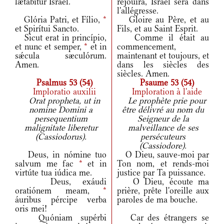
lætábitur Israel.
réjouira, Israël sera dans
l'allégresse.
Glória Patri, et Fílio,
*
Gloire au Père, et au
et Spirítui Sancto.
Fils, et au Saint Esprit.
Sicut erat in princípio,
Comme il était au
et nunc et semper,
*
et in
commencement,
sǽcula sæculórum.
maintenant et toujours, et
Amen.
dans les siècles des
siècles. Amen.
Psalmus 53 (54)
Psaume 53 (54)
Imploratio auxilii
Imploration à l'aide
Orat propheta, ut in
Le prophète prie pour
nomine Domini a
être délivré au nom du
persequentium
Seigneur de la
malignitate liberetur
malveillance de ses
(Cassiodorus).
persécuteurs
(Cassiodore).
Deus, in nómine tuo
O Dieu, sauve-moi par
salvum me fac
*
et in
Ton nom, et rends-moi
virtúte tua iúdica me.
justice par Ta puissance.
Deus, exáudi
O Dieu, écoute ma
oratiónem meam,
*
prière, prête l'oreille aux
áuribus pércipe verba
paroles de ma bouche.
oris mei!
Quóniam supérbi
Car des étrangers se