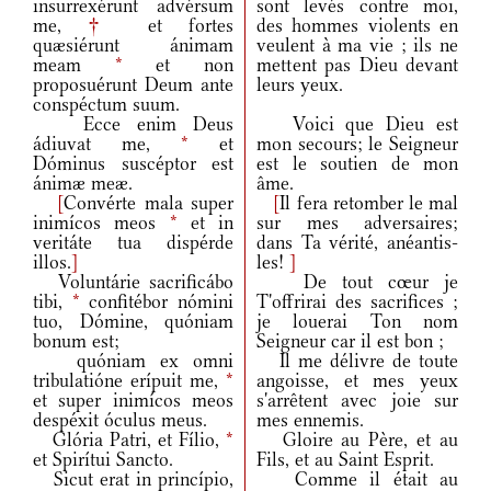
insurrexérunt advérsum
sont levés contre moi,
me,
†
et fortes
des hommes violents en
quæsiérunt ánimam
veulent à ma vie ; ils ne
meam
*
et non
mettent pas Dieu devant
proposuérunt Deum ante
leurs yeux.
conspéctum suum.
Ecce enim Deus
Voici que Dieu est
ádiuvat me,
*
et
mon secours; le Seigneur
Dóminus suscéptor est
est le soutien de mon
ánimæ meæ.
âme.
[
Convérte mala super
[
Il fera retomber le mal
inimícos meos
*
et in
sur mes adversaires;
veritáte tua dispérde
dans Ta vérité, anéantis-
illos.
]
les!
]
Voluntárie sacrificábo
De tout cœur je
tibi,
*
confitébor nómini
T'offrirai des sacrifices ;
tuo, Dómine, quóniam
je louerai Ton nom
bonum est;
Seigneur car il est bon ;
quóniam ex omni
Il me délivre de toute
tribulatióne erípuit me,
*
angoisse, et mes yeux
et super inimícos meos
s'arrêtent avec joie sur
despéxit óculus meus.
mes ennemis.
Glória Patri, et Fílio,
*
Gloire au Père, et au
et Spirítui Sancto.
Fils, et au Saint Esprit.
Sicut erat in princípio,
Comme il était au