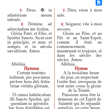
Deus, ✠ in
Dieu, viens à mon
v.
v.
adiutórium meum
aide.
inténde.
Dómine, ad
Seigneur, vite à mon
r.
r.
adiuvándum me festína.
secours.
Glória Patri, et Fílio, et
Gloire au Père, et au
Spirítui Sancto. Sicut erat
Fils et au Saint-Esprit,
in princípio, et nunc et
comme il était au
semper, et in sǽcula
commencement,
sæculórum. Amen.
maintenant et toujours, et
dans les siècles des
siècles. Amen.
Allelúia.
Alléluia.
Hymnus
Hymne
Certum tenéntes
A la troisième heure
órdinem, pio poscámus
du jour, en respectant
péctore hora diéi tértia
l'ordre fixé, invoquons de
trinæ virtútis glóriam,
tout notre coeur la gloire
de la Trinité.
Ut simus habitáculum
Puissions nous être la
illi Sancto Spirítui, qui
demeure de cet Esprit de
quondam in apóstolis
Sainteté qui Se répandit
hac hora distribútus est.
autrefois, en cette heure,