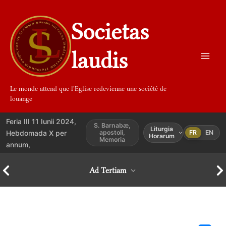
Aller
au
Societas
contenu
laudis
Le monde attend que l'Eglise redevienne une société de
louange
Feria III 11 Iunii 2024,
S. Barnabæ,
Liturgia
Hebdomada X per
apostoli,
FR
EN
Horarum
Memoria
annum,
Ad Tertiam