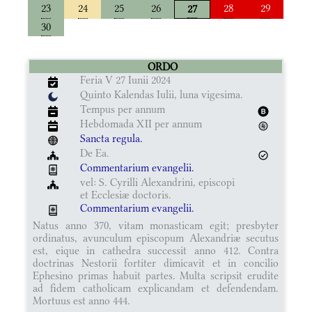
23
24
25
26
28
29
27
30
ORDO
Feria V 27 Iunii 2024
Quinto Kalendas Iulii, luna vigesima.
Tempus per annum
Hebdomada XII per annum
Sancta regula.
De Ea.
Commentarium evangelii.
vel: S. Cyrilli Alexandrini, episcopi
et Ecclesiæ doctoris.
Commentarium evangelii.
Natus anno 370, vitam monasticam egit; presbyter
ordinatus, avunculum episcopum Alexandriæ secutus
est, eique in cathedra successit anno 412. Contra
doctrinas Nestorii fortiter dimicavit et in concilio
Ephesino primas habuit partes. Multa scripsit erudite
ad fidem catholicam explicandam et defendendam.
Mortuus est anno 444.