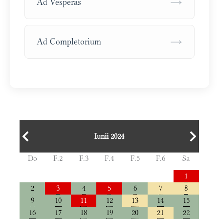
→
Ad Vesperas
→
Ad Completorium
Iunii 2024
Do
F.2
F.3
F.4
F.5
F.6
Sa
1
2
3
4
5
6
7
8
9
10
11
12
13
14
15
16
17
18
19
20
21
22