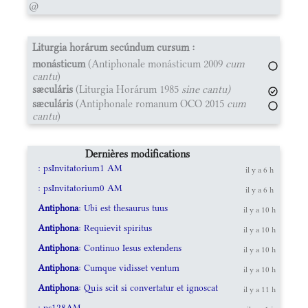
@
Liturgia horárum secúndum cursum :
monásticum
(Antiphonale monásticum 2009
cum
cantu
)
sæculáris
(Liturgia Horárum 1985
sine cantu)
sæculáris
(Antiphonale romanum OCO 2015
cum
cantu
)
Dernières modifications
: psInvitatorium1 AM
il y a 6 h
: psInvitatorium0 AM
il y a 6 h
Antiphona
: Ubi est thesaurus tuus
il y a 10 h
Antiphona
: Requievit spiritus
il y a 10 h
Antiphona
: Continuo Iesus extendens
il y a 10 h
Antiphona
: Cumque vidisset ventum
il y a 10 h
Antiphona
: Quis scit si convertatur et ignoscat
il y a 11 h
: ps128AM