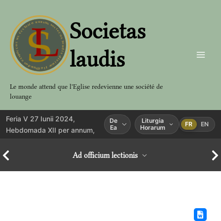
Aller
au
Societas
contenu
laudis
Le monde attend que l'Eglise redevienne une société de
louange
Feria V 27 Iunii 2024,
De
Liturgia
FR
EN
Ea
Horarum
Hebdomada XII per annum,
Ad officium lectionis