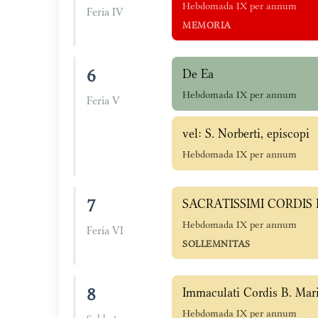
Hebdomada IX per annum
Feria IV
MEMORIA
6
De Ea
Hebdomada IX per annum
Feria V
vel: S. Norberti, episcopi
Hebdomada IX per annum
7
SACRATISSIMI CORDIS 
Hebdomada IX per annum
Feria VI
SOLLEMNITAS
8
Immaculati Cordis B. Mari
Hebdomada IX per annum