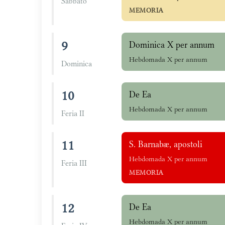
Sabbato
MEMORIA
9
Dominica X per annum
Hebdomada X per annum
Dominica
10
De Ea
Hebdomada X per annum
Feria II
11
S. Barnabæ, apostoli
Hebdomada X per annum
Feria III
MEMORIA
12
De Ea
Hebdomada X per annum