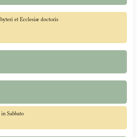
byteri et Ecclesiæ doctoris
 in Sabbato