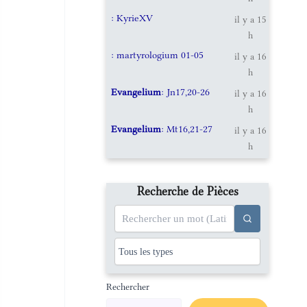
: KyrieXV
il y a 15
h
: martyrologium 01-05
il y a 16
h
Evangelium
: Jn17,20-26
il y a 16
h
Evangelium
: Mt16,21-27
il y a 16
h
Recherche de Pièces
Rechercher