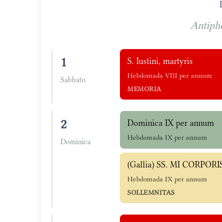
Antiph
1
S. Iustini, martyris
Hebdomada VIII per annum
Sabbato
MEMORIA
2
Dominica IX per annum
Hebdomada IX per annum
Dominica
(Gallia) SS. MI CORPOR
Hebdomada IX per annum
SOLLEMNITAS