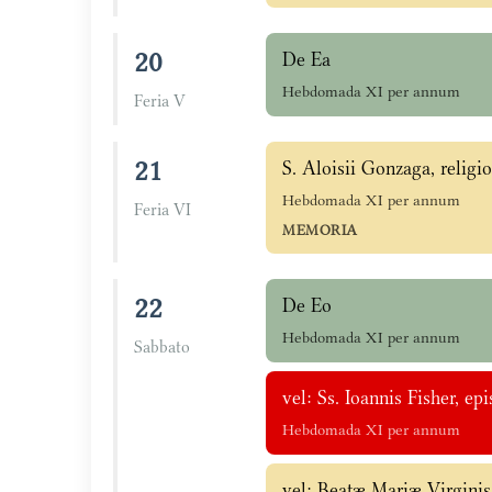
20
De Ea
Hebdomada XI per annum
Feria V
21
S. Aloisii Gonzaga, religio
Hebdomada XI per annum
Feria VI
MEMORIA
22
De Eo
Hebdomada XI per annum
Sabbato
vel: Ss. Ioannis Fisher, 
Hebdomada XI per annum
vel: Beatæ Mariæ Virginis