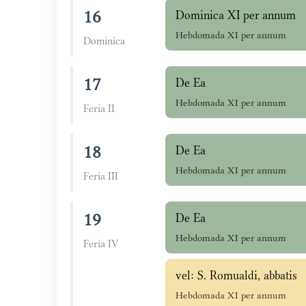
16
Dominica XI per annum
Hebdomada XI per annum
Dominica
17
De Ea
Hebdomada XI per annum
Feria II
18
De Ea
Hebdomada XI per annum
Feria III
19
De Ea
Hebdomada XI per annum
Feria IV
vel: S. Romualdi, abbatis
Hebdomada XI per annum