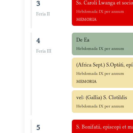
3
Ss. Caroli Lwanga et soc
Hebdomada IX per annum
Feria II
MEMORIA
4
De Ea
Hebdomada IX per annum
Feria III
(Africa Sept.) S.Optáti, ep
Hebdomada IX per annum
MEMORIA
vel: (Gallia) S. Clotildis
Hebdomada IX per annum
5
S. Bonifatii, episcopi et m