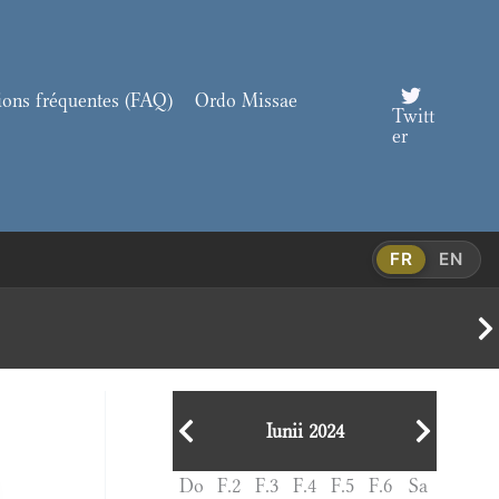
ions fréquentes (FAQ)
Ordo Missae
Twitt
er
FR
EN
Iunii 2024
Do
F.2
F.3
F.4
F.5
F.6
Sa