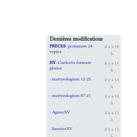
Dernières modifications
PRECES
: perannum 24
il y a 10
vepres
h
HY
: Caelestis formam
il y a 11
gloriae
h
: martyrologium 12-25
il y a 14
h
: martyrologium 07-21
il y a 14
h
: AgnusXV
il y a 15
h
: SanctusXV
il y a 15
h