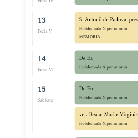
Feria IV
13
S. Antonii de Padova, pres
Hebdomada X per annum
Feria V
MEMORIA
14
De Ea
Hebdomada X per annum
Feria VI
15
De Eo
Hebdomada X per annum
Sabbato
vel: Beatæ Mariæ Virginis
Hebdomada X per annum