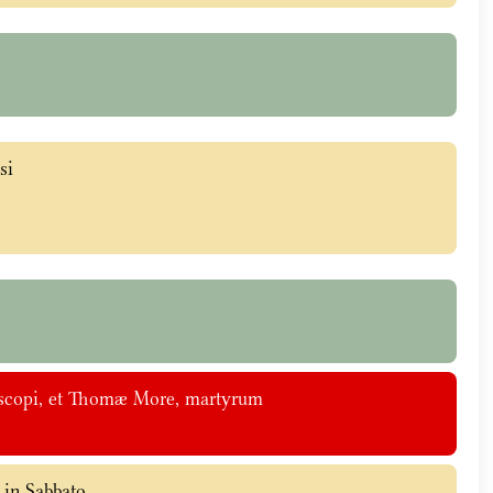
si
episcopi, et Thomæ More, martyrum
 in Sabbato