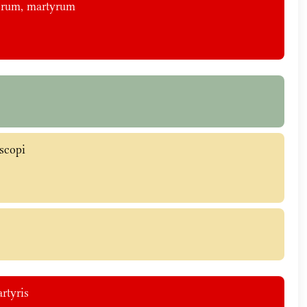
iorum, martyrum
íscopi
artyris