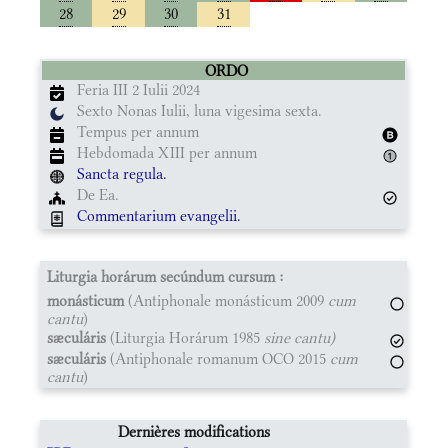
28
29
30
31
ORDO
Feria III 2 Iulii 2024
Sexto Nonas Iulii, luna vigesima sexta.
Tempus per annum
Hebdomada XIII per annum
Sancta regula.
De Ea.
Commentarium evangelii.
Liturgia horárum secúndum cursum :
monásticum
(Antiphonale monásticum 2009
cum
cantu
)
sæculáris
(Liturgia Horárum 1985
sine cantu)
sæculáris
(Antiphonale romanum OCO 2015
cum
cantu
)
Dernières modifications