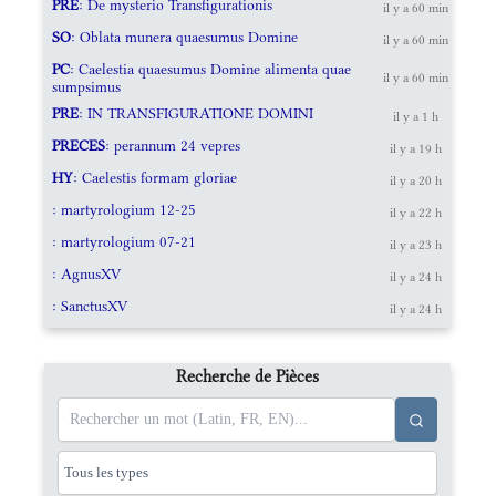
PRE
: De mysterio Transfigurationis
il y a 60 min
SO
: Oblata munera quaesumus Domine
il y a 60 min
PC
: Caelestia quaesumus Domine alimenta quae
il y a 60 min
sumpsimus
PRE
: IN TRANSFIGURATIONE DOMINI
il y a 1 h
PRECES
: perannum 24 vepres
il y a 19 h
HY
: Caelestis formam gloriae
il y a 20 h
: martyrologium 12-25
il y a 22 h
: martyrologium 07-21
il y a 23 h
: AgnusXV
il y a 24 h
: SanctusXV
il y a 24 h
Recherche de Pièces