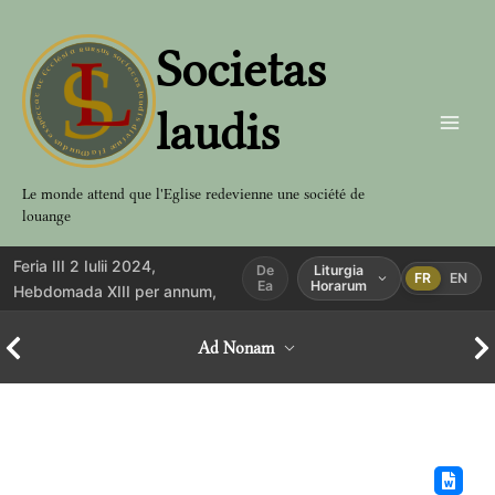
Aller
au
Societas
contenu
laudis
Le monde attend que l'Eglise redevienne une société de
louange
Feria III 2 Iulii 2024,
De
Liturgia
FR
EN
Ea
Horarum
Hebdomada XIII per annum,
Ad Nonam