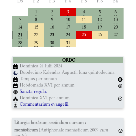
Do
F.2
F.3
F.4
F.5
F.6
Sa
1
2
3
4
5
6
7
8
9
10
11
12
13
14
15
16
17
18
19
20
22
23
24
25
26
27
21
28
29
30
31
ORDO
Dominica 21 Iulii 2024
Duodecimo Kalendas Augusti, luna quintodecima.
Tempus per annum
Hebdomada XVI per annum
Sancta regula.
Dominica XVI per annum.
Commentarium evangelii.
Liturgia horárum secúndum cursum :
monásticum
(Antiphonale monásticum 2009
cum
cantu
)