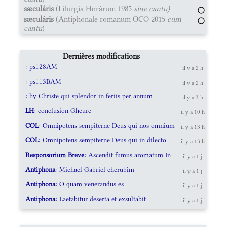
sæculáris
(Liturgia Horárum 1985
sine cantu)
sæculáris
(Antiphonale romanum OCO 2015
cum
cantu
)
Dernières modifications
: ps128AM
il y a 2 h
: ps113BAM
il y a 2 h
: hy Christe qui splendor in feriis per annum
il y a 3 h
LH
: conclusion Gheure
il y a 10 h
COL
: Omnipotens sempiterne Deus qui nos omnium
il y a 13 h
COL
: Omnipotens sempiterne Deus qui in dilecto
il y a 13 h
Responsorium Breve
: Ascendit fumus aromatum In
il y a 1 j
Antiphona
: Michael Gabriel cherubim
il y a 1 j
Antiphona
: O quam venerandus es
il y a 1 j
Antiphona
: Laetabitur deserta et exsultabit
il y a 1 j