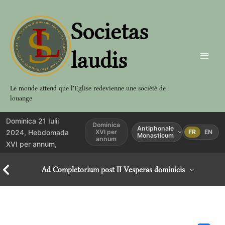
Aller
au
Societas
contenu
laudis
Le monde attend que l'Eglise redevienne une société de
louange
Dominica 21 Iulii
Dominica
Antiphonale
2024, Hebdomada
XVI per
FR
EN
Monasticum
annum
XVI per annum,
Ad Completorium post II Vesperas dominicis