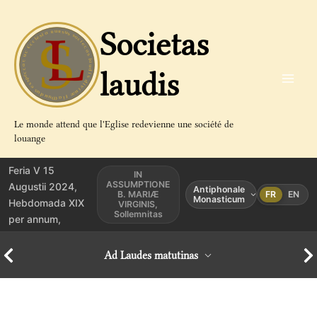
Aller
au
Societas
contenu
laudis
Le monde attend que l'Eglise redevienne une société de
louange
Feria V 15
IN
ASSUMPTIONE
Augustii 2024,
Antiphonale
B. MARIÆ
FR
EN
Monasticum
Hebdomada XIX
VIRGINIS,
Sollemnitas
per annum,
Ad Laudes matutinas