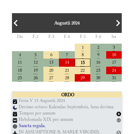
Augustii 2024
Do
F.2
F.3
F.4
F.5
F.6
Sa
1
2
3
4
5
6
7
8
9
10
11
12
13
14
16
17
15
18
19
20
21
22
23
24
25
26
27
28
29
30
31
ORDO
Feria V 15 Augustii 2024
Decimo octavo Kalendas Septembris, luna decima.
Tempus per annum
Hebdomada XIX per annum
Sancta regula.
IN ASSUMPTIONE B. MARIÆ VIRGINIS,