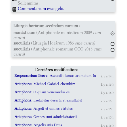
Sollemnitas.
Commentarium evangelii.
Liturgia horárum secúndum cursum :
monásticum
(Antiphonale monásticum 2009
cum
cantu
)
sæculáris
(Liturgia Horárum 1985
sine cantu)
sæculáris
(Antiphonale romanum OCO 2015
cum
cantu
)
Dernières modifications
Responsorium Breve
: Ascendit fumus aromatum In
il y a 14 h
Antiphona
: Michael Gabriel cherubim
il y a 15 h
Antiphona
: O quam venerandus es
il y a 15 h
Antiphona
: Laetabitur deserta et exsultabit
il y a 15 h
Antiphona
: Angeli et omnes virtutes
il y a 15 h
Antiphona
: Omnes sunt administratorii
il y a 15 h
Antiphona
: Angelis suis Deus
il y a 15 h