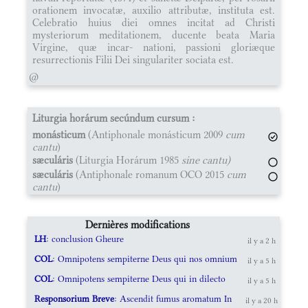
orationem invocatæ, auxilio attributæ, instituta est.
Celebratio huius diei omnes incitat ad Christi
mysteriorum meditationem, ducente beata Maria
Virgine, quæ incar- nationi, passioni gloriæque
resurrectionis Filii Dei singulariter sociata est.
@
Liturgia horárum secúndum cursum :
monásticum
(Antiphonale monásticum 2009
cum
cantu
)
sæculáris
(Liturgia Horárum 1985
sine cantu)
sæculáris
(Antiphonale romanum OCO 2015
cum
cantu
)
Dernières modifications
LH
: conclusion Gheure
il y a 2 h
COL
: Omnipotens sempiterne Deus qui nos omnium
il y a 5 h
COL
: Omnipotens sempiterne Deus qui in dilecto
il y a 5 h
Responsorium Breve
: Ascendit fumus aromatum In
il y a 20 h