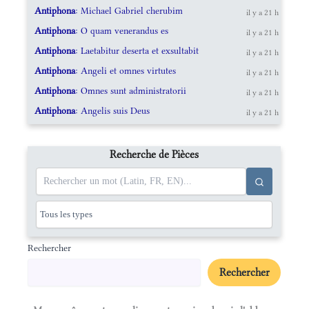
Antiphona
: Michael Gabriel cherubim
il y a 21 h
Antiphona
: O quam venerandus es
il y a 21 h
Antiphona
: Laetabitur deserta et exsultabit
il y a 21 h
Antiphona
: Angeli et omnes virtutes
il y a 21 h
Antiphona
: Omnes sunt administratorii
il y a 21 h
Antiphona
: Angelis suis Deus
il y a 21 h
Recherche de Pièces
Rechercher
Rechercher