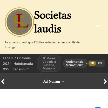
Aller
au
Societas
contenu
laudis
Le monde attend que l'Eglise redevienne une société de
louange
Feria II 7 Octobris
B. Mariæ
Virginis a
Antiphonale
2024, Hebdomada
FR
EN
Rosario,
Monasticum
Memoria
XXVII per annum,
Ad Nonam