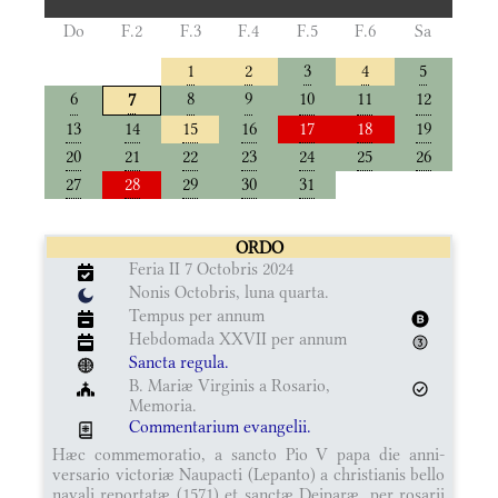
Do
F.2
F.3
F.4
F.5
F.6
Sa
1
2
3
4
5
6
8
9
10
11
12
7
13
14
15
16
17
18
19
20
21
22
23
24
25
26
27
28
29
30
31
ORDO
Feria II 7 Octobris 2024
Nonis Octobris, luna quarta.
Tempus per annum
Hebdomada XXVII per annum
Sancta regula.
B. Mariæ Virginis a Rosario,
Memoria.
Commentarium evangelii.
Hæc commemoratio, a sancto Pio V papa die anni-
versario victoriæ Naupacti (Lepanto) a christianis bello
navali reportatæ (1571) et sanctæ Deiparæ, per rosarii