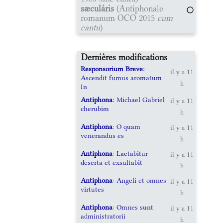
sæculáris
(Antiphonale
romanum OCO 2015
cum
cantu
)
Dernières modifications
Responsorium Breve
:
il y a 11
Ascendit fumus aromatum
h
In
Antiphona
: Michael Gabriel
il y a 11
cherubim
h
Antiphona
: O quam
il y a 11
venerandus es
h
Antiphona
: Laetabitur
il y a 11
deserta et exsultabit
h
Antiphona
: Angeli et omnes
il y a 11
virtutes
h
Antiphona
: Omnes sunt
il y a 11
administratorii
h