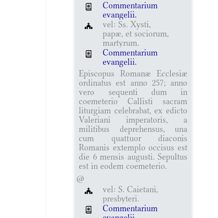
Commentarium
evangelii.
vel: Ss. Xysti,
papæ, et sociorum,
martyrum.
Commentarium
evangelii.
Episcopus Romanæ Ecclesiæ
ordinatus est anno 257; anno
vero sequenti dum in
coemeterio Callisti sacram
liturgiam celebrabat, ex edicto
Valeriani imperatoris, a
militibus deprehensus, una
cum quattuor diaconis
Romanis extemplo occisus est
die 6 mensis augusti. Sepultus
est in eodem coemeterio.
@
vel: S. Caietani,
presbyteri.
Commentarium
evangelii.