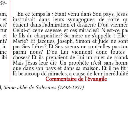
54-
am,
En ce temps là : étant venu dans Son pays, Jésus 
 et
instruisait dans leurs synagogues, de sorte qu'
es?
étaient dans l'admiration et disaient: D'où vienne
tur
Celui-ci cette sagesse et ces miracles? N'est-ce pa
 et
le fils du charpentier? Sa mère ne s'appelle-t-Elle
nt?
Marie? Et Jacques, Joseph, Simon et Jude ne sont-
 in
pas Ses frères? Et Ses soeurs ne sont-elles pas to
ine
parmi nous? D'où Lui viennent donc toutes 
 ibi
choses? Et ils prenaient de Lui un sujet de scand
Mais Jésus leur dit: Un prophète n'est sans honn
que dans son pays et dans sa maison. Et il ne fit
là beaucoup de miracles, à cause de leur incrédulité
Commentaire de l'évangile
 3ème abbé de Solesmes (1848-1937)