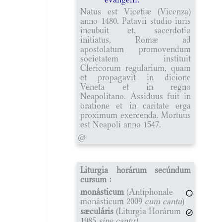
Natus est Vicetiæ (Vicenza)
anno 1480. Patavii studio iuris
incubuit et, sacerdotio
initiatus, Romæ ad
apostolatum promovendum
societatem instituit
Clericorum regularium, quam
et propagavit in dicione
Veneta et in regno
Neapolitano. Assiduus fuit in
oratione et in caritate erga
proximum exercenda. Mortuus
est Neapoli anno 1547.
@
Liturgia horárum secúndum
cursum :
monásticum
(Antiphonale
monásticum 2009
cum cantu
)
sæculáris
(Liturgia Horárum
1985
sine cantu)