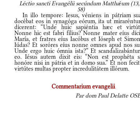
Léctio sancti Evangélii secúndum Matthǽum (13,
58)
In illo tempore: Iesus, véniens in pátriam su
docébat eos in synagóga eórum, ita ut miraréntur
dícerent: “Unde huic sapiéntia hæc et virtút
Nonne hic est fabri fílius? Nonne mater eíus díci
María, et fratres eíus Iacóbus et Ióseph et Simon
Iúdas? Et soróres eíus nonne omnes apud nos su
Unde ergo huic ómnia ista?” Et scandalizabántur
eo. Iésus autem dixit eis: “Non est prophéta s
honóre nisi in pátria et in domo sua.” Et non fecit
virtútes multas propter incredulitátem illórum.
Commentarium evangelii
Par dom Paul Delatte OSB,