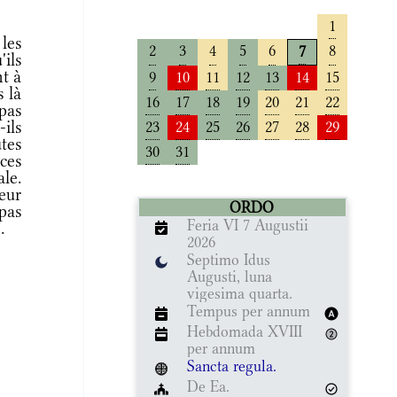
1
les
2
3
4
5
6
8
7
ils
nt à
9
10
11
12
13
14
15
s là
16
17
18
19
20
21
22
 pas
ils
23
24
25
26
27
28
29
utes
30
31
ces
ale.
eur
ORDO
 pas
Feria VI 7 Augustii
.
2026
Septimo Idus
Augusti, luna
vigesima quarta.
Tempus per annum
Hebdomada XVIII
per annum
Sancta regula.
De Ea.