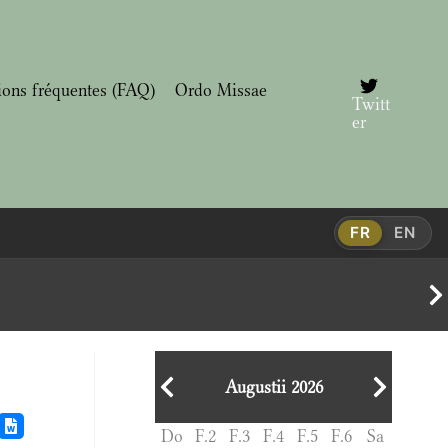
ions fréquentes (FAQ)
Ordo Missae
Twitt
er
FR
EN
Augustii 2026
Do
F.2
F.3
F.4
F.5
F.6
Sa