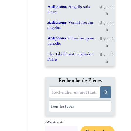
Antiphona
: Angelis suis
il y a 11
Deus
h
Antiphona
: Veniat iterum
il y a 11
angelus
h
Antiphona
: Omni tempore
il y a 12
benedic
h
: hy Tibi Christe splendor
il y a 12
Patris
h
Recherche de Pièces
Rechercher