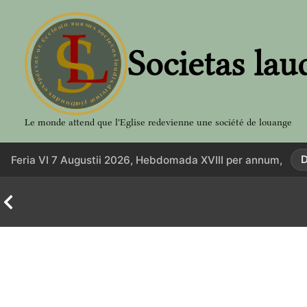
Aller
au
contenu
Societas lau
Le monde attend que l'Eglise redevienne une société de louange
D
Feria VI 7 Augustii 2026, Hebdomada XVIII per annum,