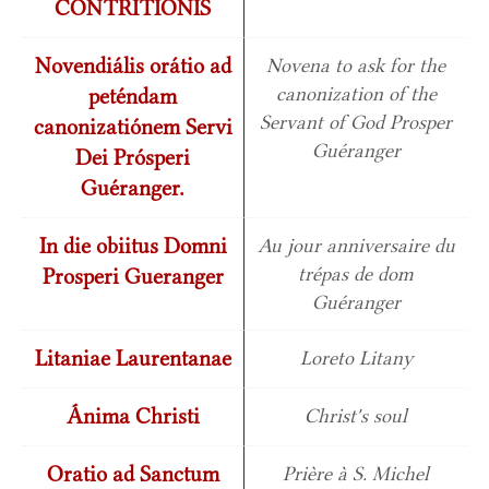
CONTRITIONIS
Novendiális orátio ad
Novena to ask for the
canonization of the
peténdam
Servant of God Prosper
canonizatiónem Servi
Guéranger
Dei Prósperi
Guéranger.
In die obiitus Domni
Au jour anniversaire du
trépas de dom
Prosperi Gueranger
Guéranger
Litaniae Laurentanae
Loreto Litany
Ánima Christi
Christ's soul
Oratio ad Sanctum
Prière à S. Michel