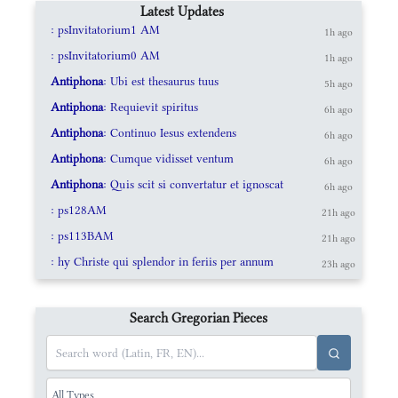
Latest Updates
: psInvitatorium1 AM
1h ago
: psInvitatorium0 AM
1h ago
Antiphona
: Ubi est thesaurus tuus
5h ago
Antiphona
: Requievit spiritus
6h ago
Antiphona
: Continuo Iesus extendens
6h ago
Antiphona
: Cumque vidisset ventum
6h ago
Antiphona
: Quis scit si convertatur et ignoscat
6h ago
: ps128AM
21h ago
: ps113BAM
21h ago
: hy Christe qui splendor in feriis per annum
23h ago
Search Gregorian Pieces