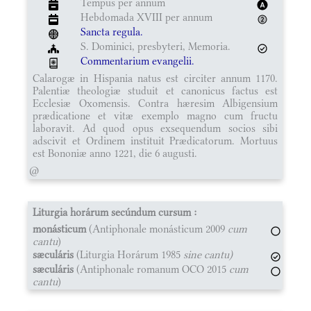
Tempus per annum
Hebdomada XVIII per annum
Sancta regula.
S. Dominici, presbyteri, Memoria.
Commentarium evangelii.
Calarogæ in Hispania natus est circiter annum 1170.
Palentiæ theologiæ studuit et canonicus factus est
Ecclesiæ Oxomensis. Contra hæresim Albigensium
prædicatione et vitæ exemplo magno cum fructu
laboravit. Ad quod opus exsequendum socios sibi
adscivit et Ordinem instituit Prædicatorum. Mortuus
est Bononiæ anno 1221, die 6 augusti.
@
Liturgia horárum secúndum cursum :
monásticum
(Antiphonale monásticum 2009
cum
cantu
)
sæculáris
(Liturgia Horárum 1985
sine cantu)
sæculáris
(Antiphonale romanum OCO 2015
cum
cantu
)