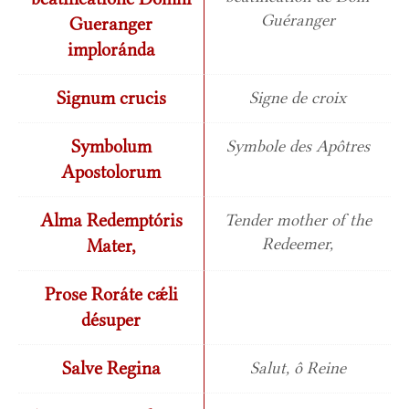
Guéranger
Gueranger
imploránda
Signum crucis
Signe de croix
Symbolum
Symbole des Apôtres
Apostolorum
Alma Redemptóris
Tender mother of the
Redeemer,
Mater,
Prose Roráte cǽli
désuper
Salve Regina
Salut, ô Reine