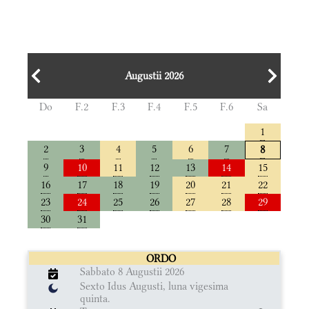
Augustii 2026
Do
F.2
F.3
F.4
F.5
F.6
Sa
1
2
3
4
5
6
7
8
9
10
11
12
13
14
15
16
17
18
19
20
21
22
23
24
25
26
27
28
29
30
31
ORDO
Sabbato 8 Augustii 2026
Sexto Idus Augusti, luna vigesima
quinta.