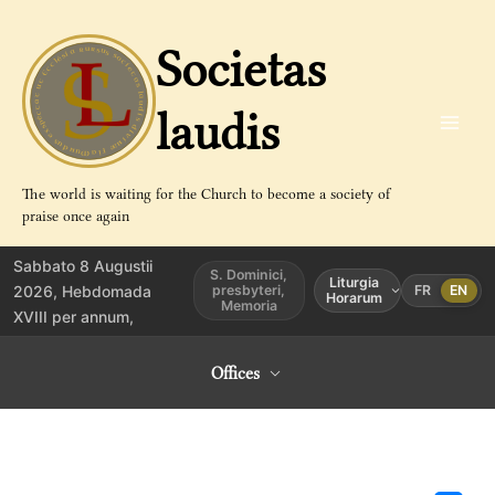
Aller
au
Societas
contenu
laudis
The world is waiting for the Church to become a society of
praise once again
Sabbato 8 Augustii
S. Dominici,
Liturgia
2026, Hebdomada
presbyteri,
FR
EN
Horarum
Memoria
XVIII per annum,
Offices