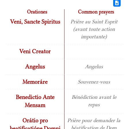
Orationes
Common prayers
Veni, Sancte Spiritus
Prière au Saint Esprit
(avant toute action
importante)
Veni Creator
Angelus
Angelus
Memoráre
Souvenez-vous
Benedictio Ante
Bénédiction avant le
repas
Mensam
Orátio pro
Prière pour demander la
béatification de Dom
beatificatióne Domni