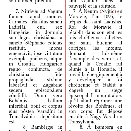
solitúdinem prǽtulit.
ami Gautier, dans la
pauvreté et la solitude.
7. Nitrávæ ad Vagum
7. À Neutra
(
Nyjtic
)
en
flumen apud montes
Moravie, l’an 1095, le
Carpátes, tránsitus sancti
trépas de saint Ladislas.
Ladislái, qui, rex
Roi de Moravie, il
Hungáriæ, in domínio
rétablit dans son état les
suo leges christiánas a
lois chrétiennes édictées
sancto Stéphano edíctas
par saint Étienne, il
restítuit, mores
corrigea les mœurs,
emendávit, ipse virtútum
donnant lui-même
exémpla præbens, atque
l’exemple des vertus et,
in Croátia, Hungárico
quand la Croatie fut
regno coniúncta, de
réunie à la Hongrie, il
christiána fide
travailla énergiquement à
propagánda strénue
y développer la foi
laborávit et Zagábriæ
chrétienne et établit à
sedem episcopálem
Zagreb un siège
cóndidit. Dunn vero
épiscopal. Il mourut alors
Bohémis bellum
qu’il allait réprimer une
inferébat, óbiit et corpus
révolte des Bohêmes, et
eius póstea Varadíni in
son corps fut déposé
Transilvánia depósitum
ensuite à Nagy-Varad en
est.
Transylvanie.
8. Bambérgæ in
8. À Bamberg en