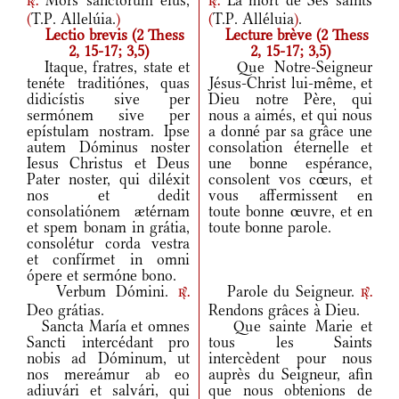
Mors sanctórum eius,
La mort de Ses saints
r.
r.
(
T.P. Allelúia.
)
(
T.P. Alléluia
)
.
Lectio brevis (2 Thess
Lecture brève (2 Thess
2, 15-17; 3,5)
2, 15-17; 3,5)
Itaque, fratres, state et
Que Notre-Seigneur
tenéte traditiónes, quas
Jésus-Christ lui-même, et
didicístis sive per
Dieu notre Père, qui
sermónem sive per
nous a aimés, et qui nous
epístulam nostram. Ipse
a donné par sa grâce une
autem Dóminus noster
consolation éternelle et
Iesus Christus et Deus
une bonne espérance,
Pater noster, qui diléxit
consolent vos cœurs, et
nos et dedit
vous affermissent en
consolatiónem ætérnam
toute bonne œuvre, et en
et spem bonam in grátia,
toute bonne parole.
consolétur corda vestra
et confírmet in omni
ópere et sermóne bono.
Verbum Dómini.
Parole du Seigneur.
r.
r.
Deo grátias.
Rendons grâces à Dieu.
Sancta María et omnes
Que sainte Marie et
Sancti intercédant pro
tous les Saints
nobis ad Dóminum, ut
intercèdent pour nous
nos mereámur ab eo
auprès du Seigneur, afin
adiuvári et salvári, qui
que nous obtenions de