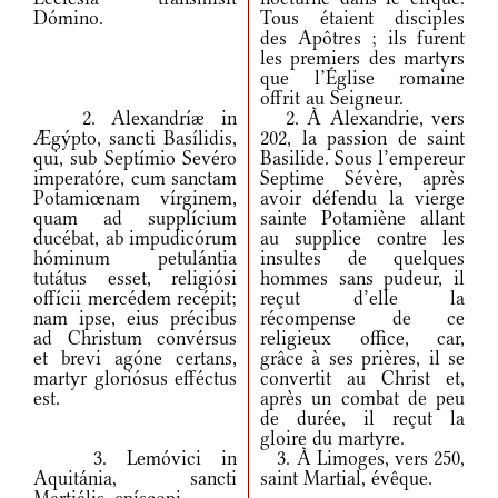
Dómino.
Tous étaient disciples
des Apôtres ; ils furent
les premiers des martyrs
que l’Église romaine
offrit au Seigneur.
2. Alexandríæ in
2. À Alexandrie, vers
Ægýpto, sancti Basílidis,
202, la passion de saint
qui, sub Septímio Sevéro
Basilide. Sous l’empereur
imperatóre, cum sanctam
Septime Sévère, après
Potamiœnam vírginem,
avoir défendu la vierge
quam ad supplícium
sainte Potamiène allant
ducébat, ab impudicórum
au supplice contre les
hóminum petulántia
insultes de quelques
tutátus esset, religiósi
hommes sans pudeur, il
offícii mercédem recépit;
reçut d’elle la
nam ipse, eius précibus
récompense de ce
ad Christum convérsus
religieux office, car,
et brevi agóne certans,
grâce à ses prières, il se
martyr gloriósus efféctus
convertit au Christ et,
est.
après un combat de peu
de durée, il reçut la
gloire du martyre.
3. Lemóvici in
3. À Limoges, vers 250,
Aquitánia, sancti
saint Martial, évêque.