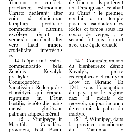
Yihetuan » confécta
de Yihetuan, ils portèrent
præclárum testimónium
un témoignage éclatant
Christo dedérunt: alter
au Christ : le premier,
enim ad ethnicórum
conduit à un temple
ternplum perdúctus
païen, refusa d’adorer les
commentícia núrriina
idoles et tomba sous les
excólere rénuit et
coups de verges ; le
verberátus occúbuit, alter
second fut mis à mort
vero haud minóre
avec une égale cruauté.
crudelitáte interféctus
est.
14. Leópoli in Ucraína,
14
*
. Commémoraison
commemorátio beáti
du bienheureux Zénon
Zenónis Kovalyk,
Kovalyk, prêtre
presbyteri e
rédemptoriste et martyr à
Congregatióne
Lvov en Ukraine. En
Sanctíssimi Redemptóris
1941, sous l’occupation
et mártyris, qui, témpore
du pays par le régime
regíminis in Deum
nazi, il mérita de
hostílis, ignóto die huius
recevoir, un jour inconnu
mensis gloriósam
de ce mois, la palme du
palmam adipísci méruit.
martyre
15
*
. Vinnipégæ in
15
*
. À Winnipeg, dans
Manitóba Canadénsi
la province canadienne
província, beáti Basilíi
du Manitoba, le