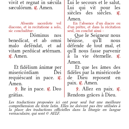
vivit et regnat in sǽcula
Lui le secours et le salut,
sæculórum.
Amen.
Lui qui vit pour les
r.
siècles des siècles.
r.
Amen.
Absente sacerdote vel
En l'absence d'un diacre ou
diacono, et in recitatione a solo,
d'un prêtre, et dans la récitation
sic concluditur:
seul, on conclut ainsi :
Dóminus nos
Que le Seigneur nous
benedícat, et ab omni
bénisse, qu'Il nous
malo deféndat, et ad
défende de tout mal, et
vitam perdúcat ætérnam.
qu'Il nous fasse parvenir
Amen.
à la vie éternelle.
r.
r.
Amen.
Et fidélium ánimæ per
Et que les âmes des
misericórdiam Dei
fidèles par la miséricorde
requiéscant in pace.
de Dieu reposent en
r.
paix.
Amen.
Amen.
r.
Ite in pace.
Deo
Allez en paix.
v.
r.
v.
r.
grátias.
Rendons grâces à Dieu.
Les traductions proposées ici ont pour seul but une meilleure
compréhension du texte latin. Elles ne doivent pas être utilisées à
la place des traductions officielles dans la liturgie en langue
vernaculaire, qui sont © AELF.