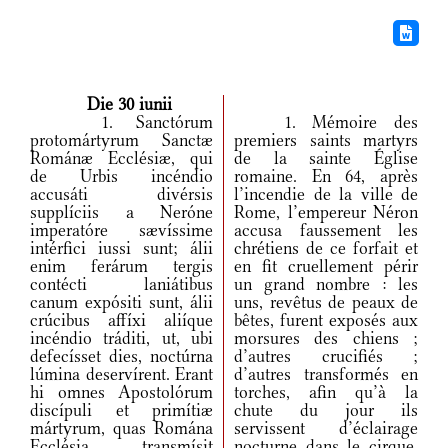
Die 30 iunii
1. Sanctórum
1. Mémoire des
protomártyrum Sanctæ
premiers saints martyrs
Románæ Ecclésiæ, qui
de la sainte Église
de Urbis incéndio
romaine. En 64, après
accusáti divérsis
l’incendie de la ville de
supplíciis a Neróne
Rome, l’empereur Néron
imperatóre sævíssime
accusa faussement les
intérfici iussi sunt; álii
chrétiens de ce forfait et
enim ferárum tergis
en fit cruellement périr
contécti laniátibus
un grand nombre : les
canum expósiti sunt, álii
uns, revêtus de peaux de
crúcibus affíxi aliíque
bêtes, furent exposés aux
incéndio tráditi, ut, ubi
morsures des chiens ;
defecísset dies, noctúrna
d’autres crucifiés ;
lúmina deservírent. Erant
d’autres transformés en
hi omnes Apostolórum
torches, afin qu’à la
discípuli et primítiæ
chute du jour ils
mártyrum, quas Romána
servissent d’éclairage
Ecclésia transmísit
nocturne dans le cirque.