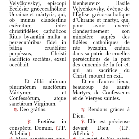
Velyčkovskyj, epíscopi
bienheureux Basile
Ecclésiæ græcocathólicæ
Velychkovsky, évêque de
Ucraínæ et mártyris, qui,
l’Église gréco-catholique
ob munus clandestíne
d’Ukraine et martyr, qui,
exércitum inter
pour avoir exercé
christifidéles cathólicos
clandestinement son
Ritus byzantíni multa a
ministère auprès des
persecutóribus fídei in
fidèles catholiques de
pátria crudéliter
rite byzantin, endura
perpéssus, Christi
dans sa patrie de cruelles
sacrifício sociátus, exsul
persécutions de la part
occúbuit.
des ennemis de la foi et,
uni au sacrifice du
Christ, mourut en exil.
Et álibi aliórum
Et en d'autres lieux,
plurimórum sanctórum
beaucoup de saints
Mártyrum et
Martyrs, de Confesseurs
Confessórum, atque
et de Vierges saintes.
sanctárum Vírginum.
Deo grátias.
Rendons grâces à
r.
r.
Dieu.
Pretiósa in
Elle est précieuse
v.
v.
conspéctu Dómini,
(
T.P.
devant Dieu,
(
T.P.
Allelúia.
)
Alléluia.
)