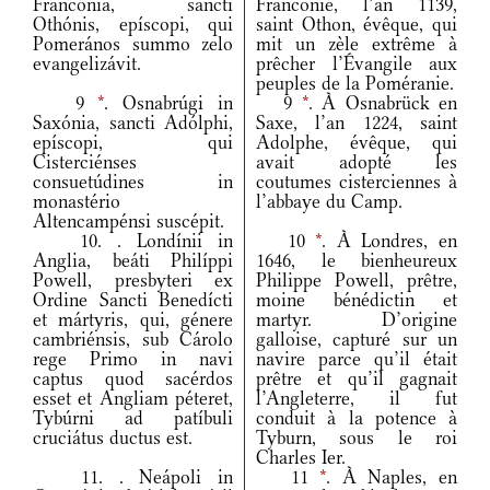
Francónia, sancti
Franconie, l’an 1139,
Othónis, epíscopi, qui
saint Othon, évêque, qui
Pomerános summo zelo
mit un zèle extrême à
evangelizávit.
prêcher l’Évangile aux
peuples de la Poméranie.
9
*
. Osnabrúgi in
9
*
. À Osnabrück en
Saxónia, sancti Adólphi,
Saxe, l’an 1224, saint
epíscopi, qui
Adolphe, évêque, qui
Cisterciénses
avait adopté les
consuetúdines in
coutumes cisterciennes à
monastério
l’abbaye du Camp.
Altencampénsi suscépit.
10. . Londínii in
10
*
. À Londres, en
Anglia, beáti Philíppi
1646, le bienheureux
Powell, presbyteri ex
Philippe Powell, prêtre,
Ordine Sancti Benedícti
moine bénédictin et
et mártyris, qui, génere
martyr. D’origine
cambriénsis, sub Cárolo
galloise, capturé sur un
rege Primo in navi
navire parce qu’il était
captus quod sacérdos
prêtre et qu’il gagnait
esset et Angliam péteret,
l’Angleterre, il fut
Tybúrni ad patíbuli
conduit à la potence à
cruciátus ductus est.
Tyburn, sous le roi
Charles Ier.
11. . Neápoli in
11
*
. À Naples, en