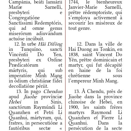
Campánia, beáti lanuárii
1744, le bienheureux
Maríæ Sarnelli,
Janvier-Marie Sarnelli,
presbyteri e
prêtre rédemptoriste, qui
Congregatióne
s’employa activement à
Sanctíssimi Redemptóris,
secourir les miséreux de
qui ad omne genus
tout genre.
miserórum adiuvándum
actuóse incúbuit.
12. In urbe
Hâi Diföng
12. Dans la ville de
in Tunquíno, sancti
Hai Duong au Tonkin, en
Vincéntii Do Yen,
1838, saint Vincent Do
presbyteri ex Ordine
Yên, prêtre dominicain et
Prædicatórum et
martyr, qui fut décapité
mártyris, qui sub
en haine de la foi
imperatóre Minh Mąng
chrétienne sous
in ódium christiánæ fídei
l’empereur Minh Mang.
decollatióne périit.
13. In pago
Chendun
13. À Chendu, près de
apud
Jiaohe
provínciæ
Jiaohe dans la province
Hebei
in Sinis,
chinoise de Hebei, en
sanctórum Raymúndi Li
1900, les saints frères
Quanzhen et Petri Li
martyrs Raymond Li
Quanhui, mártyrum, qui,
Quanzhen et Pierre Li
fratres, in persecutióne a
Quanhui. Dans la
fautóribus sectæ «
persécution de la secte