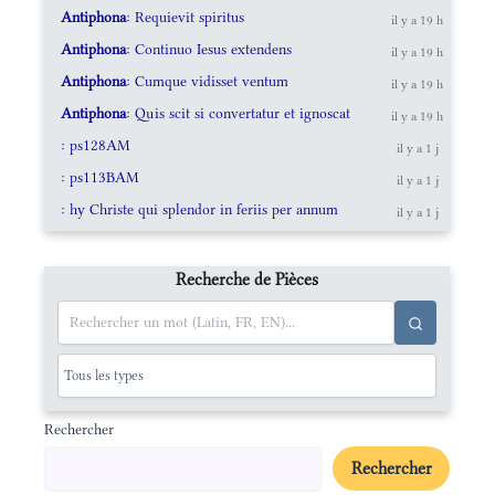
Antiphona
: Requievit spiritus
il y a 19 h
Antiphona
: Continuo Iesus extendens
il y a 19 h
Antiphona
: Cumque vidisset ventum
il y a 19 h
Antiphona
: Quis scit si convertatur et ignoscat
il y a 19 h
: ps128AM
il y a 1 j
: ps113BAM
il y a 1 j
: hy Christe qui splendor in feriis per annum
il y a 1 j
Recherche de Pièces
Rechercher
Rechercher