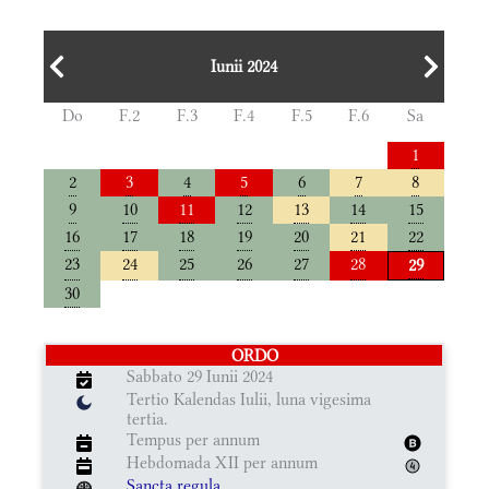
Iunii 2024
Do
F.2
F.3
F.4
F.5
F.6
Sa
1
2
3
4
5
6
7
8
9
10
11
12
13
14
15
16
17
18
19
20
21
22
23
24
25
26
27
28
29
30
ORDO
Sabbato 29 Iunii 2024
Tertio Kalendas Iulii, luna vigesima
tertia.
Tempus per annum
Hebdomada XII per annum
Sancta regula.