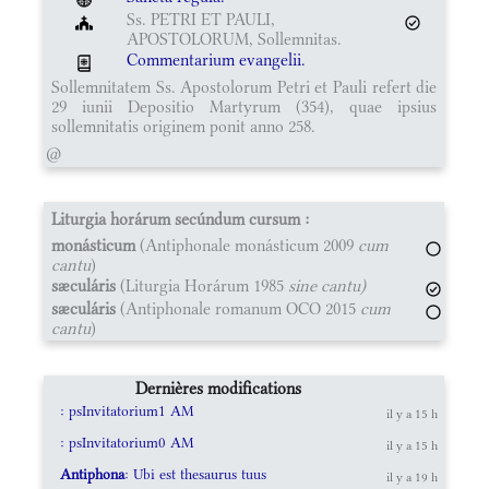
Ss. PETRI ET PAULI,
APOSTOLORUM, Sollemnitas.
Commentarium evangelii.
Sollemnitatem Ss. Apostolorum Petri et Pauli refert die
29 iunii Depositio Martyrum (354), quae ipsius
sollemnitatis originem ponit anno 258.
@
Liturgia horárum secúndum cursum :
monásticum
(Antiphonale monásticum 2009
cum
cantu
)
sæculáris
(Liturgia Horárum 1985
sine cantu)
sæculáris
(Antiphonale romanum OCO 2015
cum
cantu
)
Dernières modifications
: psInvitatorium1 AM
il y a 15 h
: psInvitatorium0 AM
il y a 15 h
Antiphona
: Ubi est thesaurus tuus
il y a 19 h