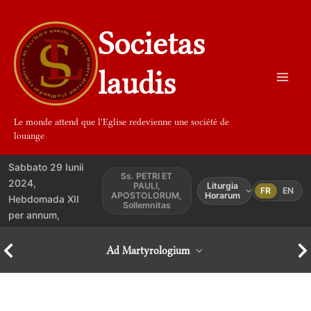
Aller
au
Societas
contenu
laudis
Le monde attend que l'Eglise redevienne une société de
louange
Sabbato 29 Iunii
Ss. PETRI ET
2024,
PAULI,
Liturgia
FR
EN
APOSTOLORUM,
Horarum
Hebdomada XII
Sollemnitas
per annum,
Ad Martyrologium