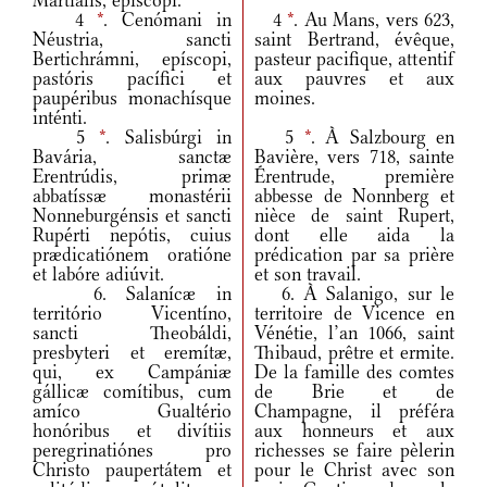
Martiális, epíscopi.
4
*
. Cenómani in
4
*
. Au Mans, vers 623,
Néustria, sancti
saint Bertrand, évêque,
Bertichrámni, epíscopi,
pasteur pacifique, attentif
pastóris pacífici et
aux pauvres et aux
paupéribus monachísque
moines.
inténti.
5
*
. Salisbúrgi in
5
*
. À Salzbourg en
Bavária, sanctæ
Bavière, vers 718, sainte
Erentrúdis, primæ
Érentrude, première
abbatíssæ monastérii
abbesse de Nonnberg et
Nonneburgénsis et sancti
nièce de saint Rupert,
Rupérti nepótis, cuius
dont elle aida la
prædicatiónem oratióne
prédication par sa prière
et labóre adiúvit.
et son travail.
6. Salanícæ in
6. À Salanigo, sur le
território Vicentíno,
territoire de Vicence en
sancti Theobáldi,
Vénétie, l’an 1066, saint
presbyteri et eremítæ,
Thibaud, prêtre et ermite.
qui, ex Campániæ
De la famille des comtes
gállicæ comítibus, cum
de Brie et de
amíco Gualtério
Champagne, il préféra
honóribus et divítiis
aux honneurs et aux
peregrinatiónes pro
richesses se faire pèlerin
Christo paupertátem et
pour le Christ avec son