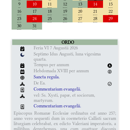
9
10
11
12
13
14
15
16
17
18
19
20
21
22
23
24
25
26
27
28
29
30
31
ORDO
Feria VI 7 Augustii 2026
Septimo Idus Augusti, luna vigesima
quarta.
Tempus per annum
Hebdomada XVIII per annum
Sancta regula.
De Ea.
Commentarium evangelii.
vel: Ss. Xysti, papæ, et sociorum,
martyrum.
Commentarium evangelii.
Episcopus Romanæ Ecclesiæ ordinatus est anno 257;
anno vero sequenti dum in coemeterio Callisti sacram
liturgiam celebrabat, ex edicto Valeriani imperatoris, a
militibus deprehensus, una cum quattuor diaconis