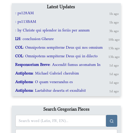
Latest Updates
: ps128AM
1h ago
: ps113BAM
1h ago
: hy Christe qui splendor in feriis per annum
3h ago
LH
: conclusion Gheure
10h ago
COL
: Omnipotens sempiterne Deus qui nos omnium
13h ago
COL
: Omnipotens sempiterne Deus qui in dilecto
13h ago
Responsorium Breve
: Ascendit fumus aromatum In
1d ago
Antiphona
: Michael Gabriel cherubim
1d ago
Antiphona
: O quam venerandus es
1d ago
Antiphona
: Laetabitur deserta et exsultabit
1d ago
Search Gregorian Pieces