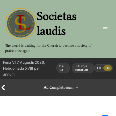
Aller
au
Societas
contenu
laudis
The world is waiting for the Church to become a society of
praise once again
Feria VI 7 Augustii 2026,
De
Liturgia
Hebdomada XVIII per
FR
EN
Ea
Horarum
annum,
Ad Completorium