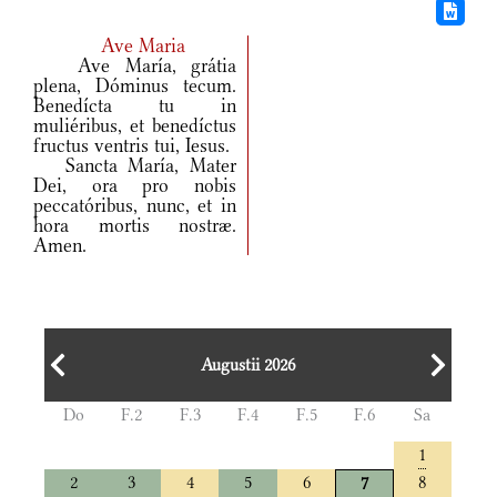
Ave Maria
Ave María, grátia
plena, Dóminus tecum.
Benedícta tu in
muliéribus, et benedíctus
fructus ventris tui, Iesus.
Sancta María, Mater
Dei, ora pro nobis
peccatóribus, nunc, et in
hora mortis nostræ.
Amen.
Augustii 2026
Do
F.2
F.3
F.4
F.5
F.6
Sa
1
2
3
4
5
6
8
7