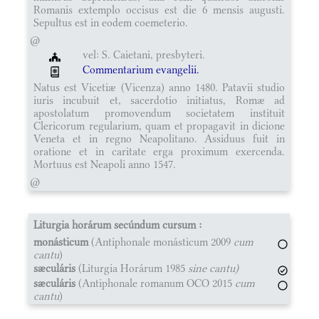
Romanis extemplo occisus est die 6 mensis augusti.
Sepultus est in eodem coemeterio.
@
vel: S. Caietani, presbyteri.
Commentarium evangelii.
Natus est Vicetiæ (Vicenza) anno 1480. Patavii studio
iuris incubuit et, sacerdotio initiatus, Romæ ad
apostolatum promovendum societatem instituit
Clericorum regularium, quam et propagavit in dicione
Veneta et in regno Neapolitano. Assiduus fuit in
oratione et in caritate erga proximum exercenda.
Mortuus est Neapoli anno 1547.
@
Liturgia horárum secúndum cursum :
monásticum
(Antiphonale monásticum 2009
cum
cantu
)
sæculáris
(Liturgia Horárum 1985
sine cantu)
sæculáris
(Antiphonale romanum OCO 2015
cum
cantu
)