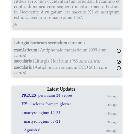
ritibus syro, tum occidentali tum orientali, byzantino et
copto, dominica vero sequenti in ritu armeno. Festum
in Occidente divulgatum est saeculo XI et ascriptum
est in Calendario romano anno 1457.
@
Liturgia horárum secúndum cursum :
monásticum
(Antiphonale monásticum 2009
cum
cantu
)
sæculáris
(Liturgia Horárum 1985
sine cantu)
sæculáris
(Antiphonale romanum OCO 2015
cum
cantu
)
Latest Updates
PRECES
: perannum 24 vepres
14h ago
HY
: Caelestis formam gloriae
16h ago
: martyrologium 12-25
18h ago
: martyrologium 07-21
18h ago
: AgnusXV
20h ago