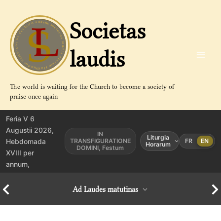
Aller
au
Societas
contenu
laudis
The world is waiting for the Church to become a society of
praise once again
Feria V 6
Augustii 2026,
IN
Liturgia
Hebdomada
TRANSFIGURATIONE
FR
EN
Horarum
DOMINI, Festum
XVIII per
annum,
Ad Laudes matutinas