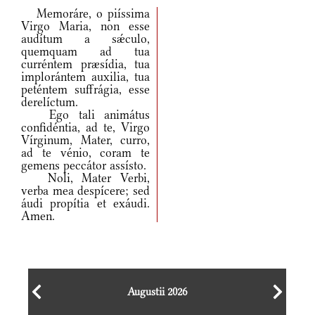
Memoráre, o piíssima
Virgo Maria, non esse
audítum a sǽculo,
quemquam ad tua
curréntem præsídia, tua
im­plo­rántem auxilia, tua
peténtem suffrágia, esse
derelíctum.
Ego tali animátus
confidéntia, ad te, Virgo
Vírginum, Mater, curro,
ad te vénio, coram te
gemens peccátor assísto.
Noli, Mater Verbi,
verba mea despícere; sed
áudi propítia et exáudi.
Amen.
Augustii 2026