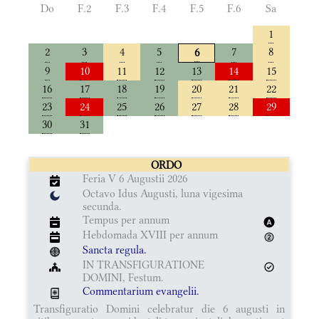
Do
F.2
F.3
F.4
F.5
F.6
Sa
1
2
3
4
5
7
8
6
9
10
11
12
13
14
15
16
17
18
19
20
21
22
23
24
25
26
27
28
29
30
31
ORDO
Feria V 6 Augustii 2026
Octavo Idus Augusti, luna vigesima
secunda.
Tempus per annum
Hebdomada XVIII per annum
Sancta regula.
IN TRANSFIGURATIONE
DOMINI, Festum.
Commentarium evangelii.
Transfiguratio Domini celebratur die 6 augusti in