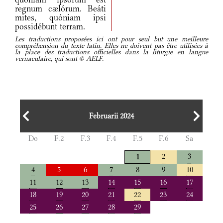
regnum cælórum. Beáti
mites, quóniam ipsi
possidébunt terram.
Les traductions proposées ici ont pour seul but une meilleure
compréhension du texte latin. Elles ne doivent pas être utilisées à
la place des traductions officielles dans la liturgie en langue
vernaculaire, qui sont © AELF.
Februarii 2024
Do
F.2
F.3
F.4
F.5
F.6
Sa
2
3
1
4
5
6
7
8
9
10
11
12
13
14
15
16
17
18
19
20
21
22
23
24
25
26
27
28
29