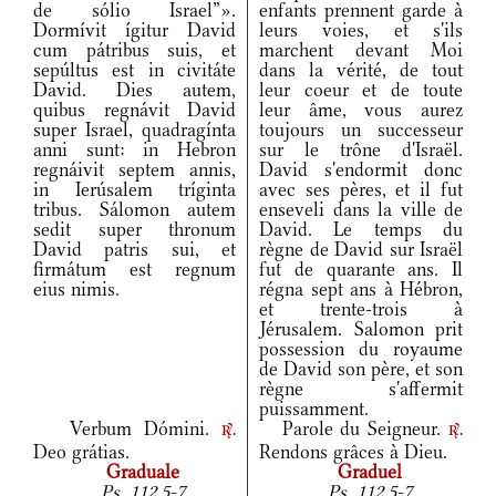
de sólio Israel”».
enfants prennent garde à
Dormívit ígitur David
leurs voies, et s'ils
cum pátribus suis, et
marchent devant Moi
sepúltus est in civitáte
dans la vérité, de tout
David. Dies autem,
leur coeur et de toute
quibus regnávit David
leur âme, vous aurez
super Israel, quadragínta
toujours un successeur
anni sunt: in Hebron
sur le trône d'Israël.
regnáivit septem annis,
David s'endormit donc
in Ierúsalem tríginta
avec ses pères, et il fut
tribus. Sálomon autem
enseveli dans la ville de
sedit super thronum
David. Le temps du
David patris sui, et
règne de David sur Israël
firmátum est regnum
fut de quarante ans. Il
eius nimis.
régna sept ans à Hébron,
et trente-trois à
Jérusalem. Salomon prit
possession du royaume
de David son père, et son
règne s'affermit
puissamment.
Verbum Dómini.
Parole du Seigneur.
r.
r.
Deo grátias.
Rendons grâces à Dieu.
Graduale
Graduel
Ps. 112,5-7
Ps. 112,5-7