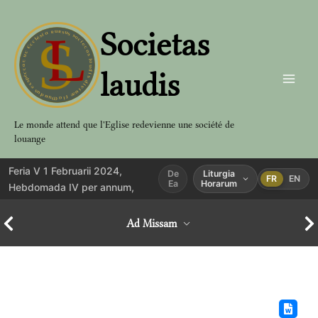
Aller
au
Societas
contenu
laudis
Le monde attend que l'Eglise redevienne une société de
louange
Feria V 1 Februarii 2024,
De
Liturgia
FR
EN
Ea
Horarum
Hebdomada IV per annum,
Ad Missam