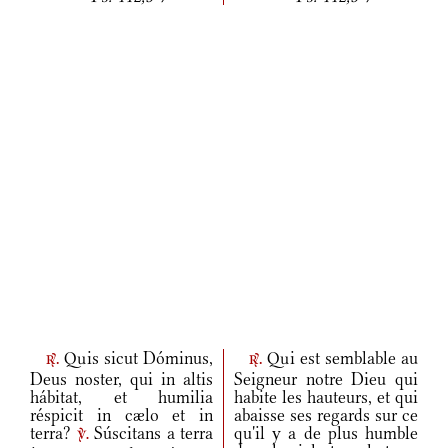
Quis sicut Dóminus,
Qui est semblable au
r.
r.
Deus noster, qui in altis
Seigneur notre Dieu qui
hábitat, et humilia
habite les hauteurs, et qui
réspicit in cælo et in
abaisse ses regards sur ce
terra?
Súscitans a terra
qu'il y a de plus humble
v.