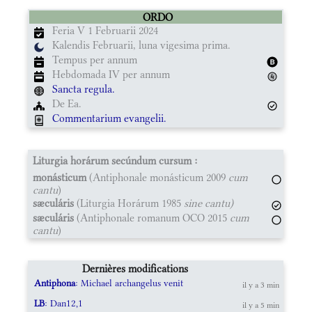
ORDO
Feria V 1 Februarii 2024
Kalendis Februarii, luna vigesima prima.
Tempus per annum
Hebdomada IV per annum
Sancta regula.
De Ea.
Commentarium evangelii.
Liturgia horárum secúndum cursum :
monásticum
(Antiphonale monásticum 2009
cum
cantu
)
sæculáris
(Liturgia Horárum 1985
sine cantu)
sæculáris
(Antiphonale romanum OCO 2015
cum
cantu
)
Dernières modifications
Antiphona
: Michael archangelus venit
il y a 3 min
LB
: Dan12,1
il y a 5 min