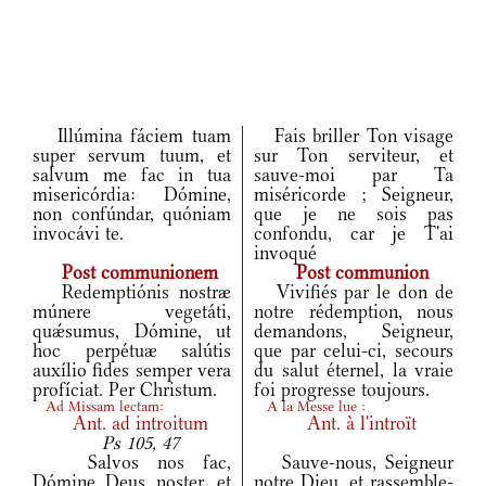
Illúmina fáciem tuam
Fais briller Ton visage
super servum tuum, et
sur Ton serviteur, et
salvum me fac in tua
sauve-moi par Ta
misericórdia: Dómine,
miséricorde ; Seigneur,
non confúndar, quóniam
que je ne sois pas
invocávi te.
confondu, car je T'ai
invoqué
Post communionem
Post communion
Redemptiónis nostræ
Vivifiés par le don de
múnere vegetáti,
notre rédemption, nous
quǽsumus, Dómine, ut
demandons, Seigneur,
hoc perpétuæ salútis
que par celui-ci, secours
auxílio fides semper vera
du salut éternel, la vraie
profíciat. Per Christum.
foi progresse toujours.
Ad Missam lectam:
A la Messe lue :
Ant.
ad introitum
Ant.
à l'introït
Ps 105, 47
Salvos nos fac,
Sauve-nous, Seigneur
Dómine Deus noster, et
notre Dieu, et rassemble-