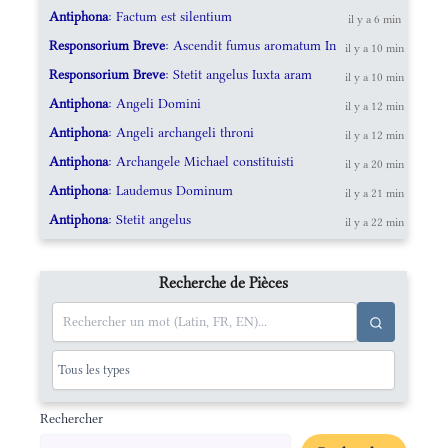
Antiphona
: Factum est silentium
il y a 6 min
Responsorium Breve
: Ascendit fumus aromatum In
il y a 10 min
Responsorium Breve
: Stetit angelus Iuxta aram
il y a 10 min
Antiphona
: Angeli Domini
il y a 12 min
Antiphona
: Angeli archangeli throni
il y a 12 min
Antiphona
: Archangele Michael constituisti
il y a 20 min
Antiphona
: Laudemus Dominum
il y a 21 min
Antiphona
: Stetit angelus
il y a 22 min
Recherche de Pièces
Rechercher