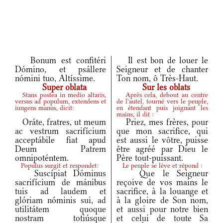
Bonum est confitéri
Il est bon de louer le
Dómino, et psállere
Seigneur et de chanter
nómini tuo, Altíssime.
Ton nom, ô Très-Haut.
Super oblata
Sur les oblats
Stans postea in medio altaris,
Après cela, debout au centre
versus ad populum, extendens et
de l'autel, tourné vers le peuple,
iungens manus, dicit:
en étendant puis joignant les
mains, il dit :
Oráte, fratres, ut meum
Priez, mes frères, pour
ac vestrum sacrifícium
que mon sacrifice, qui
acceptábile fiat apud
est aussi le vôtre, puisse
Deum Patrem
être agréé par Dieu le
omnipoténtem.
Père tout-puissant.
Populus surgit et respondet:
Le peuple se lève et répond :
Suscípiat Dóminus
Que le Seigneur
sacrifícium de mánibus
reçoive de vos mains le
tuis ad laudem et
sacrifice, à la louange et
glóriam nóminis sui, ad
à la gloire de Son nom,
utilitátem quoque
et aussi pour notre bien
nostram totiúsque
et celui de toute Sa