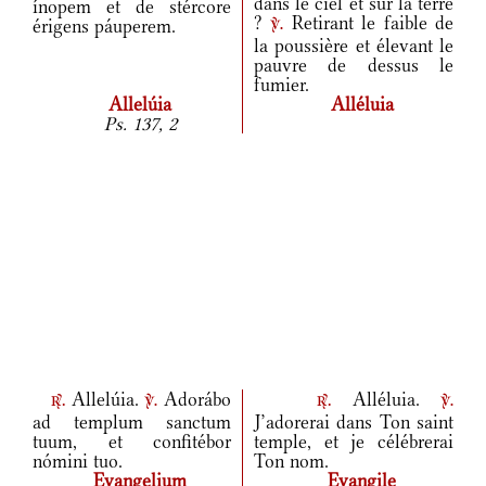
dans le ciel et sur la terre
ínopem et de stércore
?
Retirant le faible de
érigens páuperem.
v.
la poussière et élevant le
pauvre de dessus le
fumier.
Allelúia
Alléluia
Ps. 137, 2
Allelúia.
Adorábo
Alléluia.
r.
v.
r.
v.
ad templum sanctum
J’adorerai dans Ton saint
tuum, et confitébor
temple, et je célébrerai
nómini tuo.
Ton nom.
Evangelium
Evangile