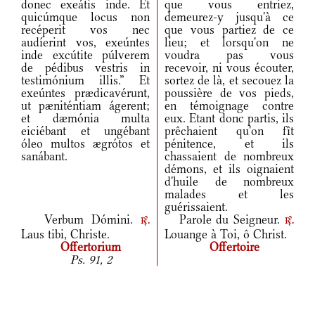
donec exeátis inde. Et
que vous entriez,
quicúmque locus non
demeurez-y jusqu'à ce
recéperit vos nec
que vous partiez de ce
audíerint vos, exeúntes
lieu; et lorsqu'on ne
inde excútite púlverem
voudra pas vous
de pédibus vestris in
recevoir, ni vous écouter,
testimónium illis.” Et
sortez de là, et secouez la
exeúntes prædicavérunt,
poussière de vos pieds,
ut pæniténtiam ágerent;
en témoignage contre
et dæmónia multa
eux. Etant donc partis, ils
eiciébant et ungébant
prêchaient qu'on fît
óleo multos ægrótos et
pénitence, et ils
sanábant.
chassaient de nombreux
démons, et ils oignaient
d'huile de nombreux
malades et les
guérissaient.
Verbum Dómini.
Parole du Seigneur.
r.
r.
Laus tibi, Christe.
Louange à Toi, ô Christ.
Offertorium
Offertoire
Ps. 91, 2