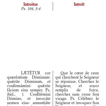
Introitus
Introït
Ps. 104, 3-4
LÆTÉTUR cor
Que le cœur de ceux
quæréntium Dóminum:
qui cherchent le Seigneur
quǽrite Dóminum, et
se réjouisse. Cherchez le
confirmámini: quǽrite
Seigneur, et soyez
fáciem eius semper. Ps.
remplis de force,
ibid., 1 Confitémini
cherchez sans cesse Son
Dómino, et invocáte
visage. Ps. Célébrez le
nomen eius: annuntiáte
Seigneur et invoquez Son