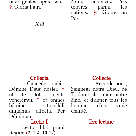
inter gentes ópera eius.
Nom; annoncez Ses
Glória Patri.
œuvres parmi les
v.
nations.
Gloire au
v.
Père.
XVI
Collecta
Collecte
Concéde nobis,
Accorde-nous,
Dómine Deus noster,
†
Seigneur notre Dieu, de
ut te tota mente
T'adorer de toute notre
venerémur,
*
et omnes
âme, et d'aimer tous les
hómines rationábili
hommes d'une vraie
diligámus afféctu. Per
charité.
Dóminum.
Lectio I
Ière lecture
Léctio libri primi
Regum
(
2, 1-4. 10-12
)