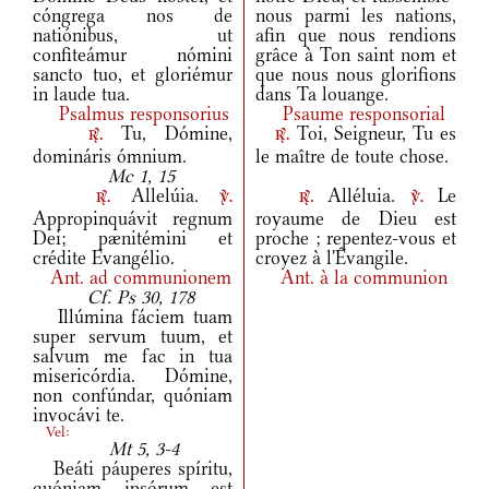
cóngrega nos de
nous parmi les nations,
natiónibus, ut
afin que nous rendions
confiteámur nómini
grâce à Ton saint nom et
sancto tuo, et gloriémur
que nous nous glorifions
in laude tua.
dans Ta louange.
Psalmus responsorius
Psaume responsorial
Tu, Dómine,
Toi, Seigneur, Tu es
r.
r.
domináris ómnium.
le maître de toute chose.
Mc 1, 15
Allelúia.
Alléluia.
Le
r.
v.
r.
v.
Appropinquávit regnum
royaume de Dieu est
Dei; pænitémini et
proche ; repentez-vous et
crédite Evangélio.
croyez à l'Évangile.
Ant.
ad communionem
Ant.
à la communion
Cf. Ps 30, 178
Illúmina fáciem tuam
super servum tuum, et
salvum me fac in tua
misericórdia. Dómine,
non confúndar, quóniam
invocávi te.
Vel:
Mt 5, 3-4
Beáti páuperes spíritu,
quóniam ipsórum est