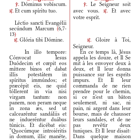
Dóminus vobíscum.
Le Seigneur soit
v.
v.
Et cum spíritu tuo.
avec vous.
Et avec
r.
r.
votre esprit.
Léctio sancti Evangélii
secúndum Marcum
(
6,7-
13
)
Glória tibi Dómine.
Gloire à Toi,
r.
r.
Seigneur.
In illo tempore:
En ce temps là, Jésus
Cónvocat Iesus
appela les douze, et Il Se
Duódecim et cœpit eos
mit à les envoyer deux à
míttere binos et dabat
deux, et Il leur donna
illis potestátem in
puissance sur les esprits
spíritus immúndos; et
impurs. Et Il leur
præcépit eis, ne quid
commanda de ne rien
tóllerent in via nisi
prendre pour le chemin,
virgam tantum: non
si ce n'est un bâton
panem, non peram neque
seulement, ni sac, ni
in zona æs, sed ut
pain, ni argent dans leur
calcearéntur sandáliis et
bourse, mais de chausser
ne indueréntur duábus
leurs sandales, et de ne
túnicis. Et dicébat eis:
pas revêtir deux
“Quocúmque introiéritis
tuniques. Et Il leur disait:
in domum, illic manéte,
Dans quelque maison