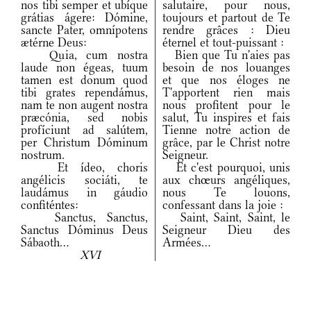
nos tibi semper et ubíque
salutaire, pour nous,
grátias ágere: Dómine,
toujours et partout de Te
sancte Pater, omnípotens
rendre grâces : Dieu
ætérne Deus:
éternel et tout-puissant :
Quia, cum nostra
Bien que Tu n'aies pas
laude non égeas, tuum
besoin de nos louanges
tamen est donum quod
et que nos éloges ne
tibi grates rependámus,
T'apportent rien mais
nam te non augent nostra
nous profitent pour le
præcónia, sed nobis
salut, Tu inspires et fais
profíciunt ad salútem,
Tienne notre action de
per Christum Dóminum
grâce, par le Christ notre
nostrum.
Seigneur.
Et ídeo, choris
Et c'est pourquoi, unis
angélicis sociáti, te
aux chœurs angéliques,
laudámus in gáudio
nous Te louons,
confiténtes:
confessant dans la joie :
Sanctus, Sanctus,
Saint, Saint, Saint, le
Sanctus Dóminus Deus
Seigneur Dieu des
Sábaoth...
Armées...
XVI