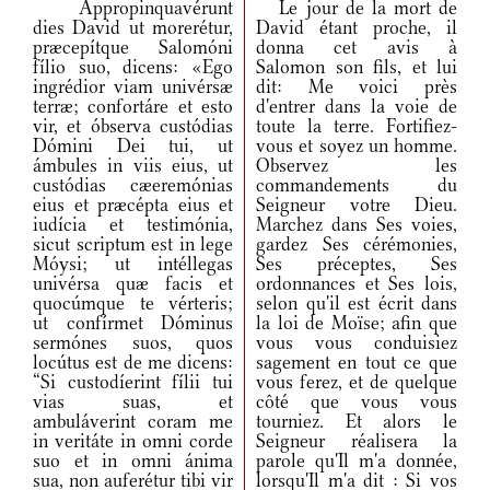
Appropinquavérunt
Le jour de la mort de
dies David ut morerétur,
David étant proche, il
præcepítque Salomóni
donna cet avis à
fílio suo, dicens: «Ego
Salomon son fils, et lui
ingrédior viam univérsæ
dit: Me voici près
terræ; confortáre et esto
d'entrer dans la voie de
vir, et óbserva custódias
toute la terre. Fortifiez-
Dómini Dei tui, ut
vous et soyez un homme.
ámbules in viis eius, ut
Observez les
custódias cæeremónias
commandements du
eius et præcépta eius et
Seigneur votre Dieu.
iudícia et testimónia,
Marchez dans Ses voies,
sicut scriptum est in lege
gardez Ses cérémonies,
Móysi; ut intéllegas
Ses préceptes, Ses
univérsa quæ facis et
ordonnances et Ses lois,
quocúmque te vérteris;
selon qu'il est écrit dans
ut confírmet Dóminus
la loi de Moïse; afin que
sermónes suos, quos
vous vous conduisiez
locútus est de me dicens:
sagement en tout ce que
“Si custodíerint fílii tui
vous ferez, et de quelque
vias suas, et
côté que vous vous
ambuláverint coram me
tourniez. Et alors le
in veritáte in omni corde
Seigneur réalisera la
suo et in omni ánima
parole qu'Il m'a donnée,
sua, non auferétur tibi vir
lorsqu'Il m'a dit : Si vos