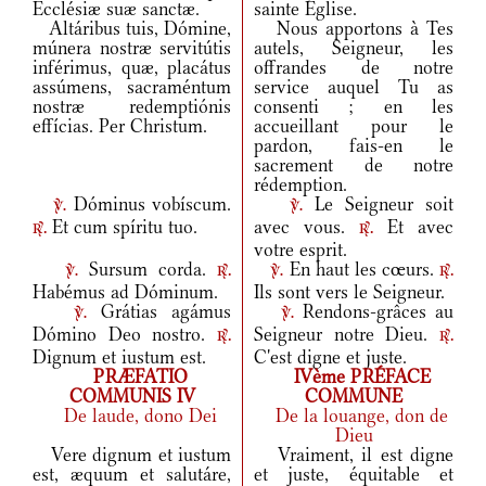
Ecclésiæ suæ sanctæ.
sainte Église.
Altáribus tuis, Dómine,
Nous apportons à Tes
múnera nostræ servitútis
autels, Seigneur, les
inférimus, quæ, placátus
offrandes de notre
assúmens, sacraméntum
service auquel Tu as
nostræ redemptiónis
consenti ; en les
effícias. Per Christum.
accueillant pour le
pardon, fais-en le
sacrement de notre
rédemption.
Dóminus vobíscum.
Le Seigneur soit
v.
v.
Et cum spíritu tuo.
avec vous.
Et avec
r.
r.
votre esprit.
Sursum corda.
En haut les cœurs.
v.
r.
v.
r.
Habémus ad Dóminum.
Ils sont vers le Seigneur.
Grátias agámus
Rendons-grâces au
v.
v.
Dómino Deo nostro.
Seigneur notre Dieu.
r.
r.
Dignum et iustum est.
C'est digne et juste.
PRÆFATIO
IVème PRÉFACE
COMMUNIS IV
COMMUNE
De laude, dono Dei
De la louange, don de
Dieu
Vere dignum et iustum
Vraiment, il est digne
est, æquum et salutáre,
et juste, équitable et