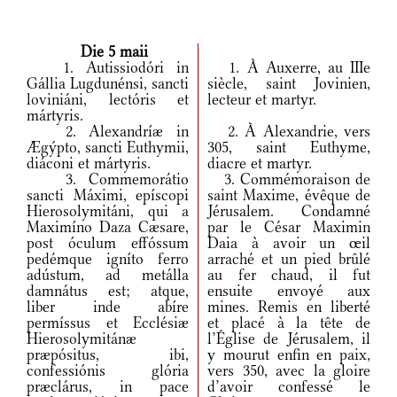
Die 5 maii
1. Autissiodóri in
1. À Auxerre, au IIIe
Gállia Lugdunénsi, sancti
siècle, saint Jovinien,
loviniáni, lectóris et
lecteur et martyr.
mártyris.
2. Alexandríæ in
2. À Alexandrie, vers
Ægýpto, sancti Euthymii,
305, saint Euthyme,
diáconi et mártyris.
diacre et martyr.
3. Commemorátio
3. Commémoraison de
sancti Máximi, epíscopi
saint Maxime, évêque de
Hierosolymitáni, qui a
Jérusalem. Condamné
Maximíno Daza Cæsare,
par le César Maximin
post óculum effóssum
Daia à avoir un œil
pedémque igníto ferro
arraché et un pied brûlé
adústum, ad metálla
au fer chaud, il fut
damnátus est; atque,
ensuite envoyé aux
liber inde abíre
mines. Remis en liberté
permíssus et Ecclésiæ
et placé à la tête de
Hierosolymitánæ
l’Église de Jérusalem, il
præpósitus, ibi,
y mourut enfin en paix,
confessiónis glória
vers 350, avec la gloire
præclárus, in pace
d’avoir confessé le