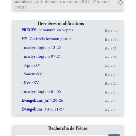
sæculáris
(Antiphonale romanum OCO 2015
cum
cantu
)
Dernières modifications
PRECES
: perannum 24 vepres
il y a 17 h
HY
: Caelestis formam gloriae
il y a 18 h
: martyrologium 12-25
il y a 21 h
: martyrologium 07-21
il y a 21 h
: AgnusXV
il y a 22 h
: SanctusXV
il y a 22 h
: KyrieXV
il y a 22 h
: martyrologium 01-05
il y a 23 h
Evangelium
: Jn17,20-26
il y a 23 h
Evangelium
: Mt16,21-27
il y a 23 h
Recherche de Pièces