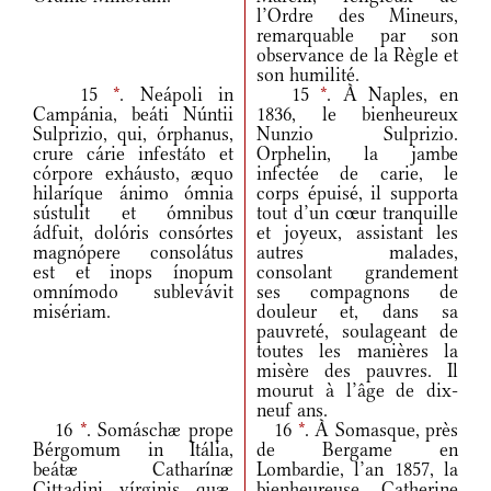
l’Ordre des Mineurs,
remarquable par son
observance de la Règle et
son humilité.
15
*
. Neápoli in
15
*
. À Naples, en
Campánia, beáti Núntii
1836, le bienheureux
Sulprizio, qui, órphanus,
Nunzio Sulprizio.
crure cárie infestáto et
Orphelin, la jambe
córpore exháusto, æquo
infectée de carie, le
hilaríque ánimo ómnia
corps épuisé, il supporta
sústulit et ómnibus
tout d’un cœur tranquille
ádfuit, dolóris consórtes
et joyeux, assistant les
magnópere consolátus
autres malades,
est et inops ínopum
consolant grandement
omnímodo sublevávit
ses compagnons de
misériam.
douleur et, dans sa
pauvreté, soulageant de
toutes les manières la
misère des pauvres. Il
mourut à l’âge de dix-
neuf ans.
16
*
. Somáschæ prope
16
*
. À Somasque, près
Bérgomum in Itália,
de Bergame en
beátæ Catharínæ
Lombardie, l’an 1857, la
Cittadini, vírginis, quæ,
bienheureuse Catherine