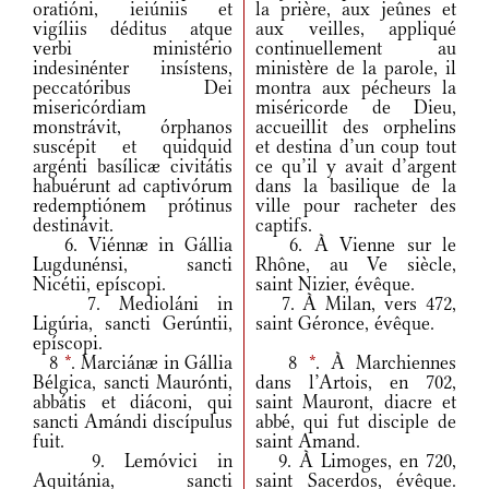
oratióni, ieiúniis et
la prière, aux jeûnes et
vigíliis déditus atque
aux veilles, appliqué
verbi ministério
continuellement au
indesinénter insístens,
ministère de la parole, il
peccatóribus Dei
montra aux pécheurs la
misericórdiam
miséricorde de Dieu,
monstrávit, órphanos
accueillit des orphelins
suscépit et quidquid
et destina d’un coup tout
argénti basílicæ civitátis
ce qu’il y avait d’argent
habuérunt ad captivórum
dans la basilique de la
redemptiónem prótinus
ville pour racheter des
destinávit.
captifs.
6. Viénnæ in Gállia
6. À Vienne sur le
Lugdunénsi, sancti
Rhône, au Ve siècle,
Nicétii, epíscopi.
saint Nizier, évêque.
7. Medioláni in
7. À Milan, vers 472,
Ligúria, sancti Gerúntii,
saint Géronce, évêque.
epíscopi.
8
*
. Marciánæ in Gállia
8
*
. À Marchiennes
Bélgica, sancti Maurónti,
dans l’Artois, en 702,
abbátis et diáconi, qui
saint Mauront, diacre et
sancti Amándi discípulus
abbé, qui fut disciple de
fuit.
saint Amand.
9. Lemóvici in
9. À Limoges, en 720,
Aquitánia, sancti
saint Sacerdos, évêque.