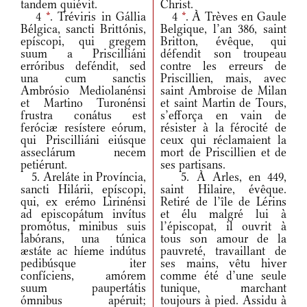
tandem quiévit.
Christ.
4
*
. Tréviris in Gállia
4
*
. À Trèves en Gaule
Bélgica, sancti Brittónis,
Belgique, l’an 386, saint
epíscopi, qui gregem
Britton, évêque, qui
suum a Priscilliáni
défendit son troupeau
erróribus deféndit, sed
contre les erreurs de
una cum sanctis
Priscillien, mais, avec
Ambrósio Mediolanénsi
saint Ambroise de Milan
et Martino Turonénsi
et saint Martin de Tours,
frustra conátus est
s’efforça en vain de
feróciæ resístere eórum,
résister à la férocité de
qui Priscilliáni eiúsque
ceux qui réclamaient la
asseclárum necem
mort de Priscillien et de
petiérunt.
ses partisans.
5. Areláte in Província,
5. À Arles, en 449,
sancti Hilárii, epíscopi,
saint Hilaire, évêque.
qui, ex erémo Lirinénsi
Retiré de l’île de Lérins
ad episcopátum invítus
et élu malgré lui à
promótus, minibus suis
l’épiscopat, il ouvrit à
labórans, una túnica
tous son amour de la
æstáte ac híeme indútus
pauvreté, travaillant de
pedibúsque iter
ses mains, vêtu hiver
confíciens, amórem
comme été d’une seule
suum paupertátis
tunique, marchant
ómnibus apéruit;
toujours à pied. Assidu à