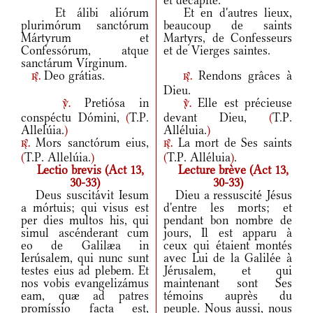
et décapité.
Et álibi aliórum
Et en d'autres lieux,
plurimórum sanctórum
beaucoup de saints
Mártyrum et
Martyrs, de Confesseurs
Confessórum, atque
et de Vierges saintes.
sanctárum Vírginum.
Deo grátias.
Rendons grâces à
r.
r.
Dieu.
Pretiósa in
Elle est précieuse
v.
v.
conspéctu Dómini,
(
T.P.
devant Dieu,
(
T.P.
Allelúia.
)
Alléluia.
)
Mors sanctórum eius,
La mort de Ses saints
r.
r.
(
T.P. Allelúia.
)
(
T.P. Alléluia
)
.
Lectio brevis (Act 13,
Lecture brève (Act 13,
30-33)
30-33)
Deus suscitávit Iesum
Dieu a ressuscité Jésus
a mórtuis; qui visus est
d'entre les morts; et
per dies multos his, qui
pendant bon nombre de
simul ascénderant cum
jours, Il est apparu à
eo de Galilæa in
ceux qui étaient montés
Ierúsalem, qui nunc sunt
avec Lui de la Galilée à
testes eius ad plebem. Et
Jérusalem, et qui
nos vobis evangelizámus
maintenant sont Ses
eam, quæ ad patres
témoins auprès du
promíssio facta est,
peuple. Nous aussi, nous