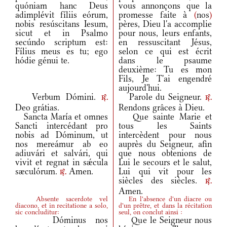
quóniam hanc Deus
vous annonçons que la
adimplévit fíliis eórum,
promesse faite à
(
nos
)
nobis resúscitans Iesum,
pères, Dieu l'a accomplie
sicut et in Psalmo
pour nous, leurs enfants,
secúndo scriptum est:
en ressuscitant Jésus,
Fílius meus es tu; ego
selon ce qui est écrit
hódie génui te.
dans le psaume
deuxième: Tu es mon
Fils, Je T'ai engendré
aujourd'hui.
Verbum Dómini.
Parole du Seigneur.
r.
r.
Deo grátias.
Rendons grâces à Dieu.
Sancta María et omnes
Que sainte Marie et
Sancti intercédant pro
tous les Saints
nobis ad Dóminum, ut
intercèdent pour nous
nos mereámur ab eo
auprès du Seigneur, afin
adiuvári et salvári, qui
que nous obtenions de
vivit et regnat in sǽcula
Lui le secours et le salut,
sæculórum.
Amen.
Lui qui vit pour les
r.
siècles des siècles.
r.
Amen.
Absente sacerdote vel
En l'absence d'un diacre ou
diacono, et in recitatione a solo,
d'un prêtre, et dans la récitation
sic concluditur:
seul, on conclut ainsi :
Dóminus nos
Que le Seigneur nous