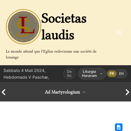
Aller
au
Societas
contenu
laudis
Le monde attend que l'Eglise redevienne une société de
louange
Sabbato 4 Maii 2024,
De
Liturgia
FR
EN
Eo
Horarum
Hebdomada V Paschæ,
Ad Martyrologium