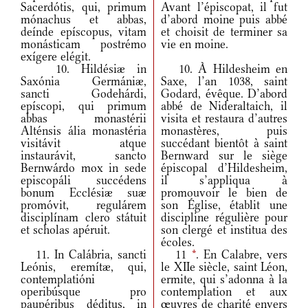
Sacerdótis, qui, primum
Avant l’épiscopat, il fut
mónachus et abbas,
d’abord moine puis abbé
deínde epíscopus, vitam
et choisit de terminer sa
monásticam postrémo
vie en moine.
exígere elégit.
10. Hildésiæ in
10. À Hildesheim en
Saxónia Germániæ,
Saxe, l’an 1038, saint
sancti Godehárdi,
Godard, évêque. D’abord
epíscopi, qui primum
abbé de Nideraltaich, il
abbas monastérii
visita et restaura d’autres
Alténsis ália monastéria
monastères, puis
visitávit atque
succédant bientôt à saint
instaurávit, sancto
Bernward sur le siège
Bernwárdo mox in sede
épiscopal d’Hildesheim,
episcopáli succédens
il s’appliqua à
bonum Ecclésiæ suæ
promouvoir le bien de
promóvit, regulárem
son Église, établit une
disciplínam clero státuit
discipline régulière pour
et scholas apéruit.
son clergé et institua des
écoles.
11. In Calábria, sancti
11
*
. En Calabre, vers
Leónis, eremítæ, qui,
le XIIe siècle, saint Léon,
contemplatióni
ermite, qui s’adonna à la
operibúsque pro
contemplation et aux
paupéribus déditus, in
œuvres de charité envers