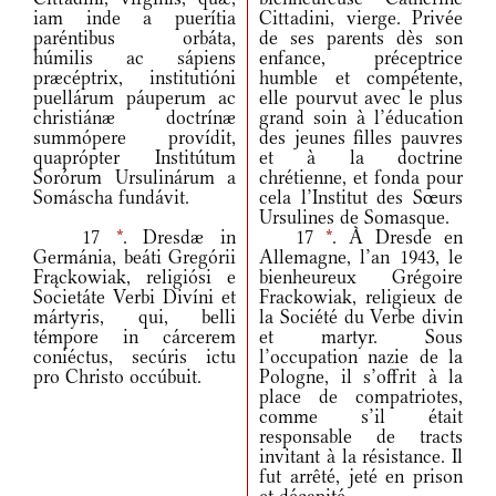
iam inde a puerítia
Cittadini, vierge. Privée
paréntibus orbáta,
de ses parents dès son
húmilis ac sápiens
enfance, préceptrice
præcéptrix, institutióni
humble et compétente,
puellárum páuperum ac
elle pourvut avec le plus
christiánæ doctrínæ
grand soin à l’éducation
summópere provídit,
des jeunes filles pauvres
quaprópter Institútum
et à la doctrine
Sorórum Ursulinárum a
chrétienne, et fonda pour
Somáscha fundávit.
cela l’Institut des Sœurs
Ursulines de Somasque.
17
*
. Dresdæ in
17
*
. À Dresde en
Germánia, beáti Gregórii
Allemagne, l’an 1943, le
Frąckowiak, religiósi e
bienheureux Grégoire
Societáte Verbi Divíni et
Frackowiak, religieux de
mártyris, qui, belli
la Société du Verbe divin
témpore in cárcerem
et martyr. Sous
coniéctus, secúris ictu
l’occupation nazie de la
pro Christo occúbuit.
Pologne, il s’offrit à la
place de compatriotes,
comme s’il était
responsable de tracts
invitant à la résistance. Il
fut arrêté, jeté en prison