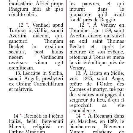
monastério Africi prope
les pauvres, et qui
Rhégium Iúlii ab ipso
mourut dans le
cóndito óbiit.
monastère qu’il avait
fondé près de Reggio.
12
*
. Ventíaci apud
12
*
. À Venzay en
Turónos in Gállia, sancti
Touraine, l’an 1189, saint
Avertíni, diáconi, qui,
Avertin, diacre, qui suivit
sancturri Thomam
en exil saint Thomas
Becket in exsílium
Becket et, après le
secútus, post huius
meurtre de son évêque,
necem Ventíacum
retourna à Tours et mena
revérsus vitam egit
la vie érémitique près de
eremíticam.
Venzay.
13. Leocátæ in Sicília,
13. À Licata en Sicile,
sancti Angeli, presbyteri
vers 1225, saint Ange,
ex Ordine Carmelitárum
prêtre de l’Ordre des
et mártyris.
Carmes et martyr, tué par
des sicaires aux gages du
seigneur du lieu, à qui il
reprochait sa vie
scandaleuse.
14
*
. Recinéti in Picéno
14
*
. À Recanati dans
Itáliæ, beáti Benvenúti
les Marches, en 1289, le
Mareni, religiósi ex
bienheureux Bienvenu
Ordine Minórum.
Mareni, religieux de