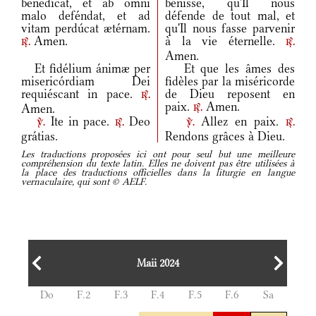
benedícat, et ab omni
bénisse, qu'Il nous
malo deféndat, et ad
défende de tout mal, et
vitam perdúcat ætérnam.
qu'Il nous fasse parvenir
Amen.
à la vie éternelle.
r.
r.
Amen.
Et fidélium ánimæ per
Et que les âmes des
misericórdiam Dei
fidèles par la miséricorde
requiéscant in pace.
de Dieu reposent en
r.
paix.
Amen.
Amen.
r.
Ite in pace.
Deo
Allez en paix.
v.
r.
v.
r.
grátias.
Rendons grâces à Dieu.
Les traductions proposées ici ont pour seul but une meilleure
compréhension du texte latin. Elles ne doivent pas être utilisées à
la place des traductions officielles dans la liturgie en langue
vernaculaire, qui sont © AELF.
Maii 2024
Do
F.2
F.3
F.4
F.5
F.6
Sa