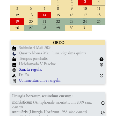
1
2
3
4
5
6
7
8
9
10
11
12
13
14
15
16
17
18
19
20
21
22
23
24
25
26
27
28
29
30
31
ORDO
Sabbato 4 Maii 2024
Quarto Nonas Maii, luna vigesima quinta.
Tempus paschalis
Hebdomada V Paschæ
Sancta regula.
De Eo.
Commentarium evangelii.
Liturgia horárum secúndum cursum :
monásticum
(Antiphonale monásticum 2009
cum
cantu
)
sæculáris
(Liturgia Horárum 1985
sine cantu)