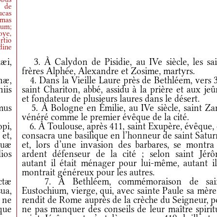
l de
ucas
mas
rum;
oye,
rtio
dine
æi,
3. À Calydon de Pisidie, au IVe siècle, les sai
frères Alphée, Alexandre et Zosime, martyrs.
næ,
4. Dans la Vieille Laure près de Bethléem, vers 3
niis
saint Chariton, abbé, assidu à la prière et aux je
et fondateur de plusieurs laures dans le désert.
mus
5. À Bologne en Émilie, au IVe siècle, saint Za
vénéré comme le premier évêque de la cité.
pi,
6. À Toulouse, après 411, saint Exupère, évêque, 
 et,
consacra une basilique en l’honneur de saint Satu
suæ
et, lors d’une invasion des barbares, se montra
lios
ardent défenseur de la cité ; selon saint Jérô
autant il était ménager pour lui-même, autant il
montrait généreux pour les autres.
ctæ
7. À Bethléem, commémoraison de sai
sua,
Eustochium, vierge, qui, avec sainte Paule sa mère
 ne
rendit de Rome auprès de la crèche du Seigneur, p
que
ne pas manquer des conseils de leur maître spirit