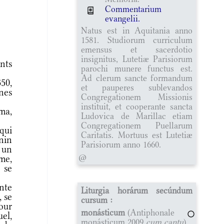
Commentarium
evangelii.
Natus est in Aquitania anno
1581. Studiorum curriculum
emensus et sacerdotio
insignitus, Lutetiæ Parisiorum
nts
parochi munere functus est.
Ad clerum sancte formandum
50,
et pauperes sublevandos
ûnes
Congregationem Missionis
instituit, et cooperante sancta
ma,
Ludovica de Marillac etiam
Congregationem Puellarum
qui
Caritatis. Mortuus est Lutetiæ
rnin
Parisiorum anno 1660.
 un
@
me,
 se
nte
Liturgia horárum secúndum
, se
cursum :
our
monásticum
(Antiphonale
uel,
monásticum 2009
cum cantu
)