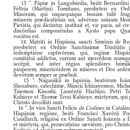
13
*
. Pápiæ in Langobárdia, beáti Bernardíni
Féltria
(
Martíni
)
Tomitano, presbyteri ex Ord
Minórum, qui usquequáque bonam tulit fru
múneris prædicatiónis sui, advérsus usúram Mon
Pietátis, qui dicúntur, instítuit et, vir pacis, ad civ
discórdias componéndas a Xysto papa Qua
vocátus est.
14. Matríti in Hispánia, sancti Simónis de Roj
presbyteri ex Ordine Sanctíssimæ Trinitátis 
redemptióne captivórum, qui, regínæ Hispá
comitátui addíctus, currum aut mercédem numq
accépit, sed inter régios splendóres húmil
páuperem, misericórdem in míseros et Deo ardén
devótum semper se præbuit.
15
*
. Nagasákii in Iapónia, beatórum Ioán
Shozaburo, catechístæ, Máncii Ichizayemon, Michǽ
Taiemon Kinoshi, Lauréntii Hachizo, Petri Te
Kuhioye et Thomæ Terai Kahioye, mártyrum, qui 
Christo decolláti sunt.
16
*
. In vico Sancti Felícis
de Codines
in Cataláu
Hispániæ regióne, beáti Francísci Xavérii Po
Casallarch, religiósi ex Ordine Sancti Ioánnis a 
et mártyris, qui, persecutióne sæviénte, pro Christ
Ecclésia ad gloriósam palmam pervénit.