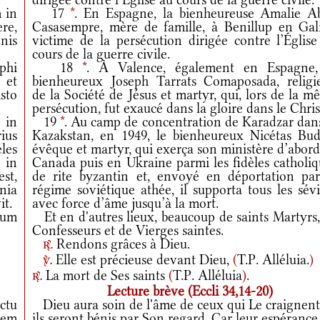
 in
17
*
. En Espagne, la bienheureuse Amalie A
re,
Casasempre, mère de famille, à Benillup en Gali
nis
victime de la persécution dirigée contre l’Église
cours de la guerre civile.
phi
18
*
. À Valence, également en Espagne,
 et
bienheureux Joseph Tarrats Comaposada, religi
sto
de la Société de Jésus et martyr, qui, lors de la 
persécution, fut exaucé dans la gloire dans le Chris
 in
19
*
. Au camp de concentration de Karadzar dans
rius
Kazakstan, en 1949, le bienheureux Nicétas Bud
les
évêque et martyr, qui exerça son ministère d’abor
 in
Canada puis en Ukraine parmi les fidèles catholiq
est,
de rite byzantin et, envoyé en déportation par
nia
régime soviétique athée, il supporta tous les sév
it.
avec force d’âme jusqu’à la mort.
rum
Et en d'autres lieux, beaucoup de saints Martyrs,
Confesseurs et de Vierges saintes.
Rendons grâces à Dieu.
r.
Elle est précieuse devant Dieu,
(
T.P. Alléluia.
)
v.
La mort de Ses saints
(
T.P. Alléluia
)
.
r.
Lecture brève (Eccli 34,14-20)
ctu
Dieu aura soin de l'âme de ceux qui Le craignent,
tem
ils seront bénis par Son regard. Car leur espérance