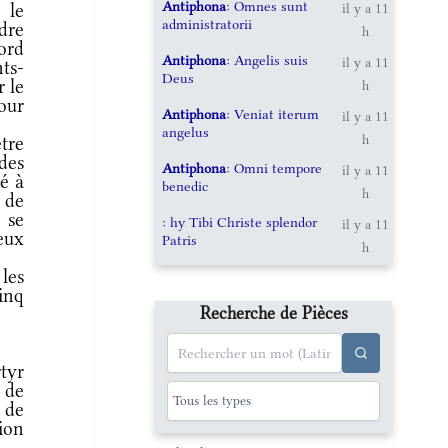
Antiphona
: Omnes sunt
 le
il y a 11
administratorii
dre
h
nord
Antiphona
: Angelis suis
il y a 11
nts-
Deus
r le
h
pour
Antiphona
: Veniat iterum
il y a 11
angelus
h
tre
des
Antiphona
: Omni tempore
il y a 11
hé à
benedic
h
 de
 se
: hy Tibi Christe splendor
il y a 11
eux
Patris
h
les
inq
Recherche de Pièces
tyr
 de
 de
ion