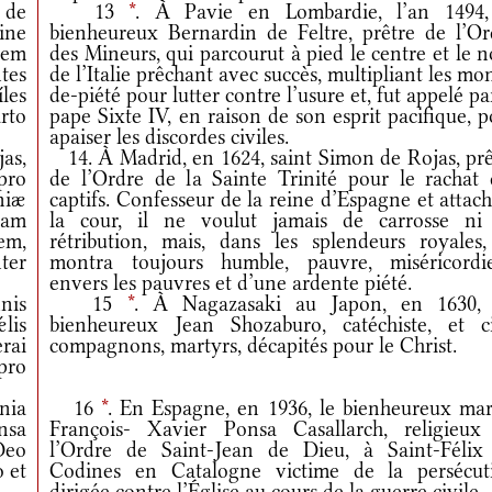
 de
13
*
. À Pavie en Lombardie, l’an 1494,
ine
bienheureux Bernardin de Feltre, prêtre de l’Or
gem
des Mineurs, qui parcourut à pied le centre et le 
tes
de l’Italie prêchant avec succès, multipliant les mo
íles
de-piété pour lutter contre l’usure et, fut appelé pa
rto
pape Sixte IV, en raison de son esprit pacifique, 
apaiser les discordes civiles.
as,
14. À Madrid, en 1624, saint Simon de Rojas, prê
pro
de l’Ordre de la Sainte Trinité pour le rachat 
niæ
captifs. Confesseur de la reine d’Espagne et attac
uam
la cour, il ne voulut jamais de carrosse ni
em,
rétribution, mais, dans les splendeurs royales,
ter
montra toujours humble, pauvre, miséricordi
envers les pauvres et d’une ardente piété.
nis
15
*
. À Nagazasaki au Japon, en 1630, 
lis
bienheureux Jean Shozaburo, catéchiste, et c
rai
compagnons, martyrs, décapités pour le Christ.
pro
nia
16
*
. En Espagne, en 1936, le bienheureux mar
nsa
François- Xavier Ponsa Casallarch, religieux
Deo
l’Ordre de Saint-Jean de Dieu, à Saint-Félix
o et
Codines en Catalogne victime de la persécut
dirigée contre l’Église au cours de la guerre civile.