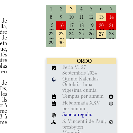
1
2
3
4
5
6
7
8
9
10
11
12
13
14
 de
15
16
17
18
19
20
21
la,
vère
22
23
24
25
26
28
27
 de
29
30
heta
gue,
ltés
uire
ORDO
slas
Feria VI 27
, en
Septembris 2024
Quinto Kalendas
 de
Octobris, luna
cs,
vigesima quinta.
les
Tempus per annum
ils
Hebdomada XXV
t à
per annum
ême
Sancta regula.
3 à
S. Vincentii de Paul,
ême
presbyteri,
Memoria.