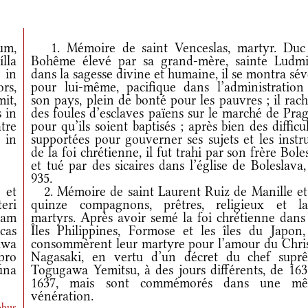
um,
1. Mémoire de saint Venceslas, martyr. Duc
lla
Bohême élevé par sa grand-mère, sainte Ludmil
 in
dans la sagesse divine et humaine, il se montra sé
rs,
pour lui-même, pacifique dans l’administration
it,
son pays, plein de bonté pour les pauvres ; il rac
s in
des foules d’esclaves païens sur le marché de Pra
tre
pour qu’ils soient baptisés ; après bien des difficu
 in
supportées pour gouverner ses sujets et les instr
de la foi chrétienne, il fut trahi par son frère Bole
et tué par des sicaires dans l’église de Boleslava
935.
 et
2. Mémoire de saint Laurent Ruiz de Manille et
eri
quinze compagnons, prêtres, religieux et laï
nam
martyrs. Après avoir semé la foi chrétienne dans 
cas
Îles Philippines, Formose et les îles du Japon, 
awa
consommèrent leur martyre pour l’amour du Chris
pro
Nagasaki, en vertu d’un décret du chef supr
una
Togugawa Yemitsu, à des jours différents, de 163
1637, mais sont commémorés dans une m
vénération.
obus