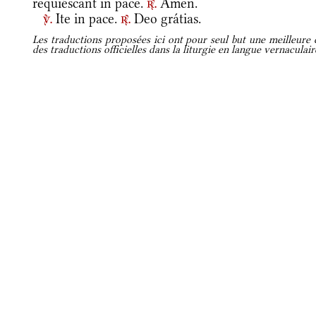
requiéscant in pace.
Amen.
r.
Ite in pace.
Deo grátias.
v.
r.
Les traductions proposées ici ont pour seul but une meilleure c
des traductions officielles dans la liturgie en langue vernaculai