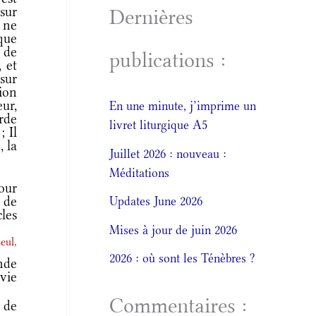
sur
Dernières
 ne
 que
 de
publications :
, et
sur
ion
eur,
En une minute, j’imprime un
rde
livret liturgique A5
; Il
, la
Juillet 2026 : nouveau :
Méditations
our
 de
Updates June 2026
cles
Mises à jour de juin 2026
eul,
2026 : où sont les Ténèbres ?
nde
vie
Commentaires :
 de