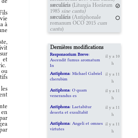
e de
sæculáris
(Liturgia Horárum
1985
sine cantu)
ils
sæculáris
(Antiphonale
vie
romanum OCO 2015
cum
ha à
cantu
)
 une
te,
Dernières modifications
vit
 sur
Responsorium Breve
:
il y a 10
s et
Ascendit fumus aromatum
h
ic.
In
 ou
Antiphona
: Michael Gabriel
il y a 11
ifs
cherubim
h
 les
Antiphona
: O quam
il y a 11
rent
venerandus es
h
nte
Antiphona
: Laetabitur
il y a 11
 en
deserta et exsultabit
h
par
igea
Antiphona
: Angeli et omnes
il y a 11
virtutes
 par
h