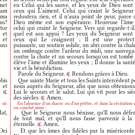
met
en Celui qui les sauve, et les yeux de Dieu sont 
iam
ceux qui L'aiment. Celui qui craint le Seigneur
ima
redoutera rien, et il n'aura point de peur, parce
us?
Dieu même est son espérance. Heureuse l'âme
tor
celui qui craint le Seigneur. Vers qui regarde-t-il
 et
quel est son appui ? Les yeux du Seigneur sont 
 et
ceux qui Le craignent ; Il est une protect
ans
puissante, un soutien solide, un abri contre la chal
un ombrage contre l'ardeur du midi, une sauvega
contre la chute et un secours lorsqu'on est tombé 
élève l'âme et illumine les yeux ; Il donne la santé
vie et la bénédiction.
Parole du Seigneur.
Rendons grâces à Dieu.
r.
bis
Que sainte Marie et tous les Saints intercèdent p
 et
nous auprès du Seigneur, afin que nous obtenions
m.
Lui le secours et le salut, Lui qui vit pour les siè
r.
des siècles.
Amen.
r.
 sic
En l'absence d'un diacre ou d'un prêtre, et dans la récitation s
on conclut ainsi :
at,
Que le Seigneur nous bénisse, qu'Il nous défe
de tout mal, et qu'Il nous fasse parvenir à la 
éternelle.
Amen.
r.
Dei
Et que les âmes des fidèles par la miséricorde