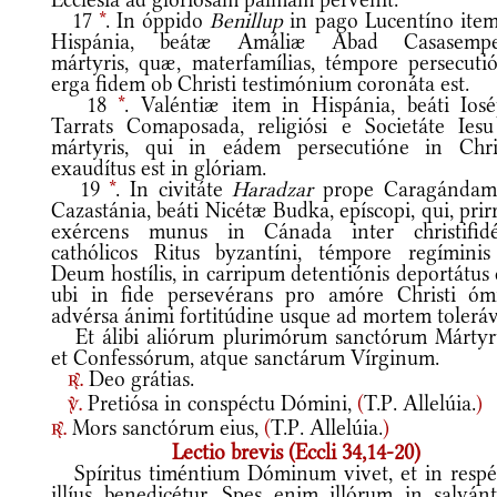
17
*
. In óppido
Benillup
in pago Lucentíno item
Hispánia, beátæ Amáliæ Abad Casasempe
mártyris, quæ, materfamílias, témpore persecutió
erga fidem ob Christi testimónium coronáta est.
18
*
. Valéntiæ item in Hispánia, beáti Iosé
Tarrats Comaposada, religiósi e Societáte Iesu
mártyris, qui in eádem persecutióne in Chri
exaudítus est in glóriam.
19
*
. In civitáte
Haradzar
prope Caragándam
Cazastánia, beáti Nicétæ Budka, epíscopi, qui, prir
exércens munus in Cánada inter christifidé
cathólicos Ritus byzantíni, témpore regíminis
Deum hostílis, in carripum detentiónis deportátus 
ubi in fide persevérans pro amóre Christi óm
advérsa ánimi fortitúdine usque ad mortem toleráv
Et álibi aliórum plurimórum sanctórum Márty
et Confessórum, atque sanctárum Vírginum.
Deo grátias.
r.
Pretiósa in conspéctu Dómini,
(
T.P. Allelúia.
)
v.
Mors sanctórum eius,
(
T.P. Allelúia.
)
r.
Lectio brevis (Eccli 34,14-20)
Spíritus timéntium Dóminum vivet, et in respé
illíus benedicétur. Spes enim illórum in salván