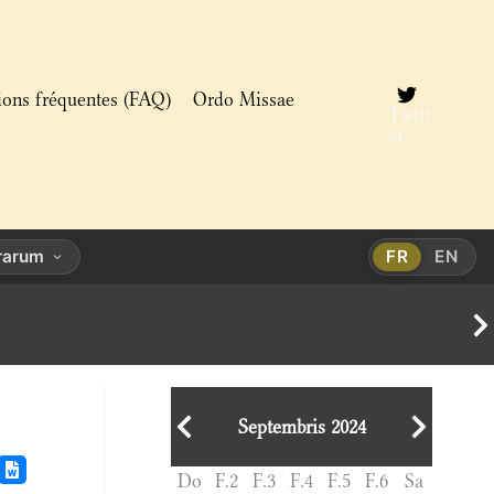
ions fréquentes (FAQ)
Ordo Missae
Twitt
er
orarum
FR
EN
Septembris 2024
Do
F.2
F.3
F.4
F.5
F.6
Sa