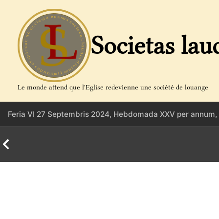
Aller
au
contenu
Societas lau
Le monde attend que l'Eglise redevienne une société de louange
Feria VI 27 Septembris 2024, Hebdomada XXV per annum,