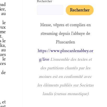
Rechercher
bad
ce,
Rechercher
 au
 le
Messe, vêpres et complies en
eux
même
streaming depuis l'abbaye de
t.
 le
Pluscarden
ka,
d au
https://www.pluscardenabbey.or
ues
 le
g/live
L'ensemble des textes et
ices
des partitions chantés par les
 de
moines est en conformité avec
les éléments publiés sur Societas
laudis (cursus monastique)
 et
 est