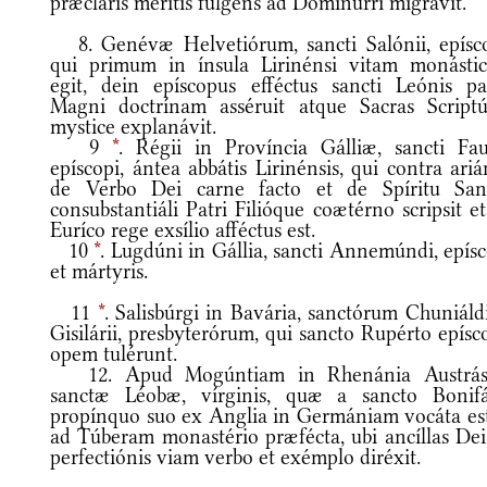
præcláris méritis fulgens ad Dóminurri migrávit.
8. Genévæ Helvetiórum, sancti Salónii, epísco
qui primum in ínsula Lirinénsi vitam monásti
egit, dein epíscopus efféctus sancti Leónis p
Magni doctrínam asséruit atque Sacras Scriptú
mystice explanávit.
9
*
. Régii in Província Gálliæ, sancti Faus
epíscopi, ántea abbátis Lirinénsis, qui contra ari
de Verbo Dei carne facto et de Spíritu San
consubstantiáli Patri Filióque coætérno scripsit e
Euríco rege exsílio afféctus est.
10
*
. Lugdúni in Gállia, sancti Annemúndi, epísc
et mártyris.
11
*
. Salisbúrgi in Bavária, sanctórum Chuniáld
Gisilárii, presbyterórum, qui sancto Rupérto epís
opem tulérunt.
12. Apud Mogúntiam in Rhenánia Austrás
sanctæ Léobæ, vírginis, quæ a sancto Bonifá
propínquo suo ex Anglia in Germániam vocáta est
ad Túberam monastério præfécta, ubi ancíllas Dei
perfectiónis viam verbo et exémplo diréxit.