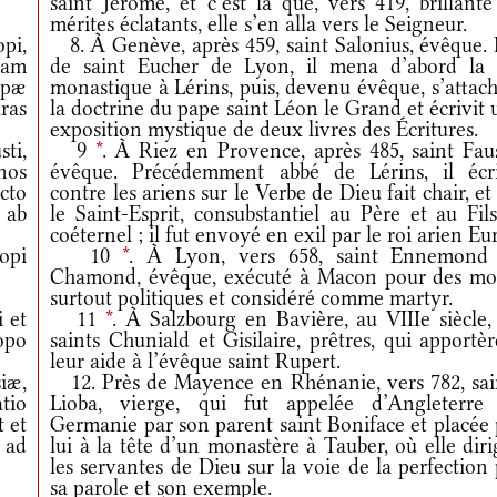
saint Jérôme, et c’est là que, vers 419, brillant
mérites éclatants, elle s’en alla vers le Seigneur.
pi,
8. À Genève, après 459, saint Salonius, évêque. F
cam
de saint Eucher de Lyon, il mena d’abord la 
apæ
monastique à Lérins, puis, devenu évêque, s’attac
ras
la doctrine du pape saint Léon le Grand et écrivit
exposition mystique de deux livres des Écritures.
ti,
9
*
. À Riez en Provence, après 485, saint Faus
ános
évêque. Précédemment abbé de Lérins, il écri
cto
contre les ariens sur le Verbe de Dieu fait chair, et
t ab
le Saint-Esprit, consubstantiel au Père et au Fil
coéternel ; il fut envoyé en exil par le roi arien Eur
opi
10
*
. À Lyon, vers 658, saint Ennemond
Chamond, évêque, exécuté à Macon pour des mot
surtout politiques et considéré comme martyr.
i et
11
*
. À Salzbourg en Bavière, au VIIIe siècle,
copo
saints Chuniald et Gisilaire, prêtres, qui apportè
leur aide à l’évêque saint Rupert.
iæ,
12. Près de Mayence en Rhénanie, vers 782, sai
tio
Lioba, vierge, qui fut appelée d’Angleterre
 et
Germanie par son parent saint Boniface et placée 
 ad
lui à la tête d’un monastère à Tauber, où elle dir
les servantes de Dieu sur la voie de la perfection
sa parole et son exemple.