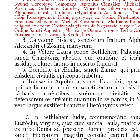
Kyuhei Gorobioye Tomonaga, Antonius Cìonzález, Michae
Aozaraza, Gulielmus Courtet, Vincentius Shiwozuka, L
Alphonsus Gorda, lordanus
(
Hyacinthus
)
Ansalone et Tho
Hioji Rokuzayemon Nishi, presbyteri ex Ordine Prædicato
Franciscus Shoyemon, Michael Kurobioye et Matthæus Kohi
religiosi ex eodem Ordine; Magdalena de Nagasakio, virgo e Te
Ordine Sancti Augustini; Marina de Omura, virgo e Tertio Or
Prædicatorum; Lazarus de Kyoto, laicus.
3. Calydóne Pisídiæ, sanctórum fratrum Alph
Alexándri et Zósimi, mártyrum.
4. In Vétere Laura prope Bethlehem Palæstí
sancti Charitónis, abbátis, qui, oratióne et ieiú
assíduus, plures lauras in desérto fundávit.
5. Bonóniæ in Æmília, sancti Zamæ, qui pri
eiúsdem civitátis epíscopus habétur.
6. Tolósæ in Aquitánia, sancti Exsupérii, epísco
qui basílicam in honórem sancti Saturníni dicávit
bárbaris irruéntibus, strénuum civitátis 
defensórem se prǽbuit; quantum in se parcus, in á
vero largus exstíterit sanctus Hierónymus refert.
7. In Bethlehem ludæ, commemorátio san
Eustóchii, vírginis, quæ cum sancta Paula, rnatre 
ex urbe Roma ad præsépe Dómini profécta est,
sancti Hierónymi magístri consílio caréret, ibí