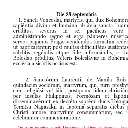
Die 28 septembris
1. Sancti Venceslái, mártyris, qui, dux Bohemór
sapiéntia divína et humána ab ávia sancta Ludmí
erudítus, sevérus in se, pacíficus vero
administrándo regno et erga páuperes misérico
servos pagános Pragæ vendéndos turmátim redém
ut baptizaréntur; post multas difficultátes susténta
súbditis regéndis atque fide informándis, a fra
Bolesláo próditus, Véteris Bolesláviæ in Bohémia
ecclésia a sicáriis occísus est.
2. Sanctórum Lauréntii de Maníla Ruiz
quíndecim sociórum, mártyrum, qui, turn presbyt
cum religiósi vel láici, postquam fidem christiá
per ínsulas Philippínas, Formósam et lapóni
disseminavérunt, ex decréto suprémi ducis Tokug
Yemitsu Nagasákii in Iapónia separátis diébus 
Christi amóre martyrium consummárunt, sed 
celebrántur commemoratióne.
Quorum nomina: sancti Dominicus Ibáñez de Erquicia, lac