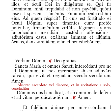
illos, et óculi Dei in diligéntes se. Qui ti
Dóminum, nihil trepidábit et non pavébit, quón
ipse est spes eius. Timéntis Dóminum beáta est án
eius. Ad quem réspicit? Et quis est fortitúdo ei
Oculi Dómini super timéntes eum: protéc
poténtiæ, firmaméntum virtútis, tégimen ardóris
umbráculum meridiáni, custódia offensiónis
adiutórium casus, exáltans ánimam et illúmin
óculos, dans sanitátem vitæ et benedictiónem.
Verbum Dómini.
Deo grátias.
r.
Sancta María et omnes Sancti intercédant pro no
ad Dóminum, ut nos mereámur ab eo adiuvári
salvári, qui vivit et regnat in sǽcula sæculóru
Amen.
Absente sacerdote vel diacono, et in recitatione a solo,
concluditur:
Dóminus nos benedícat, et ab omni malo defénd
et ad vitam perdúcat ætérnam.
Amen.
r.
Et fidélium ánimæ per misericórdiam 