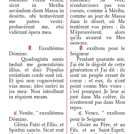
sicut in Meriba
n'endurcissez pas vos
secúndum diem Massa in
coeurs, comme à Mériba,
desérto, ubi tentavérunt
comme au jour de Massa
me patres vestri:
dans le désert, où Me
probavérunt me, etsi
tentèrent vos pères ; ils
vidérunt ópera mea.
M'éprouvèrent, alors
qu'ils avaient vu Mes
oeuvres.
℟.
Exsultémus
℟.
exultons pour le
Dómino.
Seigneur
Quadragínta annis
Pendant quarante ans,
tæduit me generatiónis
J'ai été le dégoût de cette
illíus, et dixi: Pópulus
génération et J'ai dit : ils
errántium corde sunt isti.
sont un peuple errant de
Et ipsi non cognovérunt
coeur ; et eux, ils n'ont
vias meas; ídeo iurávi in
point connu Mes voies :
ira mea: Non introíbunt
c'est pourquoi Je leur ai
in réquiem meam.
juré dans Ma colère, ils
n'entreront pas dans Mon
repos.
Veníte,
*
exsultémus
Venez,
*
exultons
r.
r.
Dómino.
pour le Seigneur
Glória Patri et Fílio, et
Gloire au Père, et au
Spirítui sancto. Sicut erat
Fils, et au Saint-Esprit,