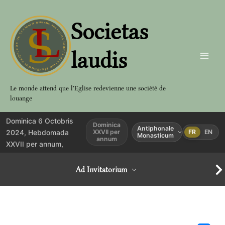
Aller
au
Societas
contenu
laudis
Le monde attend que l'Eglise redevienne une société de
louange
Dominica 6 Octobris
Dominica
Antiphonale
2024, Hebdomada
XXVII per
FR
EN
Monasticum
annum
XXVII per annum,
Ad Invitatorium