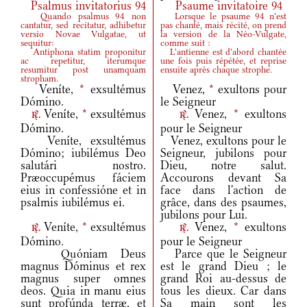
Psalmus invitatorius 94
Psaume invitatoire 94
Quando psalmus 94 non
Lorsque le psaume 94 n'est
cantatur, sed recitatur, adhibetur
pas chanté, mais récité, on prend
versio Novae Vulgatae, ut
la version de la Néo-Vulgate,
sequitur:
comme suit :
Antiphona statim proponitur
L'antienne est d'abord chantée
ac repetitur, iterumque
une fois puis répétée, et reprise
resumitur post unamquam
ensuite après chaque strophe.
stropham.
Veníte,
*
exsultémus
Venez,
*
exultons pour
Dómino.
le Seigneur
Veníte,
*
exsultémus
Venez,
*
exultons
r.
r.
Dómino.
pour le Seigneur
Veníte, exsultémus
Venez, exultons pour le
Dómino; iubilémus Deo
Seigneur, jubilons pour
salutári nostro.
Dieu, notre salut.
Præoccupémus fáciem
Accourons devant Sa
eius in confessióne et in
face dans l'action de
psalmis iubilémus ei.
grâce, dans des psaumes,
jubilons pour Lui.
Veníte,
*
exsultémus
Venez,
*
exultons
r.
r.
Dómino.
pour le Seigneur
Quóniam Deus
Parce que le Seigneur
magnus Dóminus et rex
est le grand Dieu ; le
magnus super omnes
grand Roi au-dessus de
deos. Quia in manu eius
tous les dieux. Car dans
sunt profúnda terræ, et
Sa main sont les