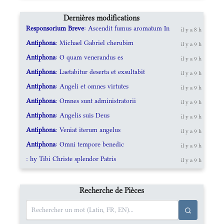
Dernières modifications
Responsorium Breve
: Ascendit fumus aromatum In
il y a 8 h
Antiphona
: Michael Gabriel cherubim
il y a 9 h
Antiphona
: O quam venerandus es
il y a 9 h
Antiphona
: Laetabitur deserta et exsultabit
il y a 9 h
Antiphona
: Angeli et omnes virtutes
il y a 9 h
Antiphona
: Omnes sunt administratorii
il y a 9 h
Antiphona
: Angelis suis Deus
il y a 9 h
Antiphona
: Veniat iterum angelus
il y a 9 h
Antiphona
: Omni tempore benedic
il y a 9 h
: hy Tibi Christe splendor Patris
il y a 9 h
Recherche de Pièces