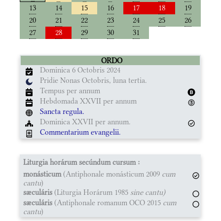
13
14
15
16
17
18
19
20
21
22
23
24
25
26
27
28
29
30
31
ORDO
Dominica 6 Octobris 2024
Pridie Nonas Octobris, luna tertia.
Tempus per annum
Hebdomada XXVII per annum
Sancta regula.
Dominica XXVII per annum.
Commentarium evangelii.
Liturgia horárum secúndum cursum :
monásticum
(Antiphonale monásticum 2009
cum
cantu
)
sæculáris
(Liturgia Horárum 1985
sine cantu)
sæculáris
(Antiphonale romanum OCO 2015
cum
cantu
)