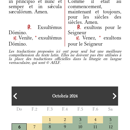
in princípio et nunc et
Comme il était au
semper et in sǽcula
commencement,
sæculórum. Amen.
maintenant et toujours,
pour les siècles des
siècles. Amen.
℟.
Exsultémus
℟.
exultons pour le
Dómino.
Seigneur
Veníte,
*
exsultémus
Venez,
*
exultons
r.
r.
Dómino.
pour le Seigneur
Les traductions proposées ici ont pour seul but une meilleure
compréhension du texte latin. Elles ne doivent pas être utilisées à
la place des traductions officielles dans la liturgie en langue
vernaculaire, qui sont © AELF.
Octobris 2024
Do
F.2
F.3
F.4
F.5
F.6
Sa
1
2
3
4
5
7
8
9
10
11
12
6