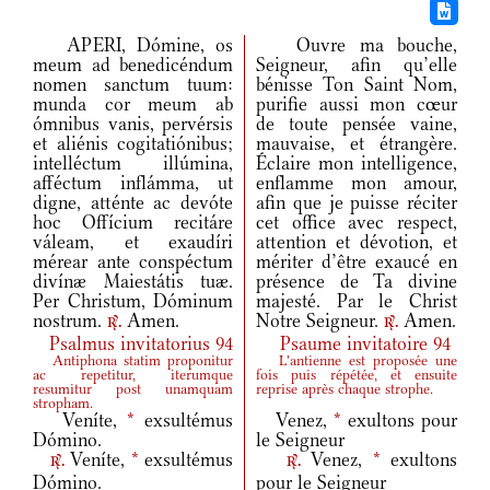
APERI, Dómine, os
Ouvre ma bouche,
meum ad benedicéndum
Seigneur, afin qu’elle
nomen sanctum tuum:
bénisse Ton Saint Nom,
munda cor meum ab
purifie aussi mon cœur
ómnibus vanis, pervérsis
de toute pensée vaine,
et aliénis cogitatiónibus;
mauvaise, et étrangère.
intelléctum illúmina,
Éclaire mon intelligence,
afféctum inflámma, ut
enflamme mon amour,
digne, atténte ac devóte
afin que je puisse réciter
hoc Offícium recitáre
cet office avec respect,
váleam, et exaudíri
attention et dévotion, et
mérear ante conspéctum
mériter d’être exaucé en
divínæ Maiestátis tuæ.
présence de Ta divine
Per Christum, Dóminum
majesté. Par le Christ
nostrum.
Amen.
Notre Seigneur.
Amen.
r.
r.
Psalmus invitatorius 94
Psaume invitatoire 94
Antiphona statim proponitur
L'antienne est proposée une
ac repetitur, iterumque
fois puis répétée, et ensuite
resumitur post unamquam
reprise après chaque strophe.
stropham.
Veníte,
*
exsultémus
Venez,
*
exultons pour
Dómino.
le Seigneur
Veníte,
*
exsultémus
Venez,
*
exultons
r.
r.
Dómino.
pour le Seigneur