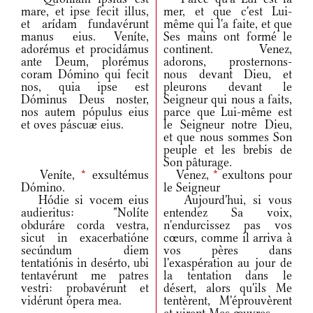
mare, et ipse fecit illus,
mer, et que c'est Lui-
et arídam fundavérunt
même qui l'a faite, et que
manus eius. Veníte,
Ses mains ont formé le
adorémus et procidámus
continent. Venez,
ante Deum, plorémus
adorons, prosternons-
coram Dómino qui fecit
nous devant Dieu, et
nos, quia ipse est
pleurons devant le
Dóminus Deus noster,
Seigneur qui nous a faits,
nos autem pópulus eius
parce que Lui-même est
et oves páscuæ eius.
le Seigneur notre Dieu,
et que nous sommes Son
peuple et les brebis de
Son pâturage.
Veníte,
*
exsultémus
Venez,
*
exultons pour
Dómino.
le Seigneur
Hódie si vocem eius
Aujourd'hui, si vous
audieritus: "Nolíte
entendez Sa voix,
obduráre corda vestra,
n'endurcissez pas vos
sicut in exacerbatióne
cœurs, comme il arriva à
secúndum diem
vos pères dans
tentatiónis in desérto, ubi
l'exaspération au jour de
tentavérunt me patres
la tentation dans le
vestri: probavérunt et
désert, alors qu'ils Me
vidérunt ópera mea.
tentèrent, M'éprouvèrent