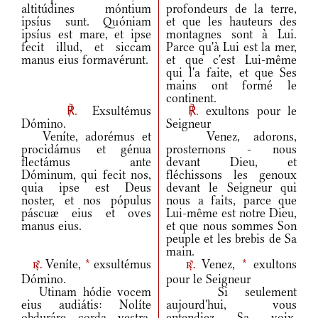
altitúdines móntium
profondeurs de la terre,
ipsíus sunt. Quóniam
et que les hauteurs des
ipsíus est mare, et ipse
montagnes sont à Lui.
fecit illud, et siccam
Parce qu'à Lui est la mer,
manus eius formavérunt.
et que c'est Lui-même
qui l'a faite, et que Ses
mains ont formé le
continent.
℟.
Exsultémus
℟.
exultons pour le
Dómino.
Seigneur
Veníte, adorémus et
Venez, adorons,
procidámus et génua
prosternons - nous
flectámus ante
devant Dieu, et
Dóminum, qui fecit nos,
fléchissons les genoux
quia ipse est Deus
devant le Seigneur qui
noster, et nos pópulus
nous a faits, parce que
páscuæ eius et oves
Lui-même est notre Dieu,
manus eius.
et que nous sommes Son
peuple et les brebis de Sa
main.
Veníte,
*
exsultémus
Venez,
*
exultons
r.
r.
Dómino.
pour le Seigneur
Utinam hódie vocem
Si seulement
eius audiátis: Nolíte
aujourd'hui, vous
obduráre corda vestra,
entendiez Sa voix,