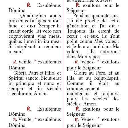
et virent Mes œuvres.
℟.
Exsultémus
℟.
exultons pour le
Dómino.
Seigneur
Quadragínta annis
Pendant quarante ans,
próximus fui generatióni
J'ai été proche de cette
huic, et dixi: Semper hi
génération et J'ai dit :
errant corde. Isi vero non
Toujours ils errent de
cognovérunt vias meas,
cœur ; et eux, ils n'ont
quibus iurávi in ira mea:
point connu Mes voies :
Si introíbunt in réquiem
et Je leur ai juré dans Ma
meam."
colère, s'ils entrerons
dans Mon repos.
Veníte,
*
exsultémus
Venez,
*
exultons
r.
r.
Dómino.
pour le Seigneur
Glória Patri et Fílio, et
Gloire au Père, et au
Spirítui sancto. Sicut erat
Fils, et au Saint-Esprit,
in princípio et nunc et
Comme il était au
semper et in sǽcula
commencement,
sæculórum. Amen.
maintenant et toujours,
pour les siècles des
siècles. Amen.
℟.
Exsultémus
℟.
exultons pour le
Dómino.
Seigneur
Veníte,
*
exsultémus
Venez,
*
exultons
r.
r.
Dómino.
pour le Seigneur