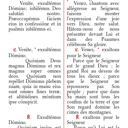
Veníte, exsultémus
Venez, chantons avec
Dómino; iubilémus Deo
allégresse au Seigneur,
salutári nostro.
faisons monter
Præoccupémus fáciem
l'expression d'une joie
eius in confessióne et in
vers Dieu, notre salut.
psalmis iubilémus ei.
Hâtons-nous de nous
présenter devant Lui et
dans des Psaumes
célébrons Sa gloire.
Veníte,
*
exsultémus
Venez,
*
exultons
r.
r.
Dómino.
pour le Seigneur
Quóniam Deus
Parce que le Seigneur
magnus Dóminus et rex
est le grand Dieu ; le
magnus super omnes
grand Roi au dessus de
deos. Quóniam non
tous les dieux ; parce
repéllet Dóminus plebem
que le Seigneur ne
suam, quia in manu eius
repoussera pas Son
sunt omnes fines terræ,
peuple ; parce que dans
et altitúdines móntium
Sa main sont tous les
ipse cónspicit.
confins de la terre et que
Son regard domine les
cimes des montagnes.
℟.
Exsultémus
℟.
exultons pour le
Dómino.
Seigneur
Quóniam ipsíus est
Parce qu'à Lui est la