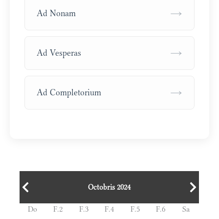
→
Ad Nonam
→
Ad Vesperas
→
Ad Completorium
Octobris 2024
Do
F.2
F.3
F.4
F.5
F.6
Sa