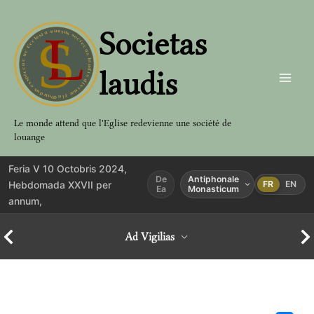
Aller
au
Societas
contenu
laudis
Le monde attend que l'Eglise redevienne une société de
louange
Feria V 10 Octobris 2024,
De
Antiphonale
Hebdomada XXVII per
FR
EN
Ea
Monasticum
annum,
Ad Vigilias