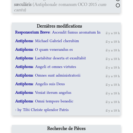
sæculáris
(Antiphonale romanum OCO 2015
cum
cantu
)
Dernières modifications
Responsorium Breve
: Ascendit fumus aromatum In
il y a 10 h
Antiphona
: Michael Gabriel cherubim
il y a 10 h
Antiphona
: O quam venerandus es
il y a 10 h
Antiphona
: Laetabitur deserta et exsultabit
il y a 10 h
Antiphona
: Angeli et omnes virtutes
il y a 10 h
Antiphona
: Omnes sunt administratorii
il y a 10 h
Antiphona
: Angelis suis Deus
il y a 10 h
Antiphona
: Veniat iterum angelus
il y a 10 h
Antiphona
: Omni tempore benedic
il y a 10 h
: hy Tibi Christe splendor Patris
il y a 10 h
Recherche de Pièces