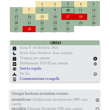
1
2
3
4
5
6
7
8
9
11
12
10
13
14
15
16
17
18
19
20
21
22
23
24
25
26
27
28
29
30
31
ORDO
Feria V 10 Octobris 2024
Sexto Idus Octobris, luna septima.
Tempus per annum
Hebdomada XXVII per annum
Sancta regula.
De Ea.
Commentarium evangelii.
Liturgia horárum secúndum cursum :
monásticum
(Antiphonale monásticum 2009
cum
cantu
)
sæculáris
(Liturgia Horárum 1985
sine cantu)