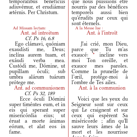
temporálibus benefíciis
que nous puissions être
adiuvémur, et erudiámur
nourris par des bénéfices
ætérnis. Per Christum.
temporels aussi bien
qu'érudits par ceux qui
sont éternels.
Ad Missam lectam:
A la Messe lue :
Ant.
ad introitum
Ant.
à l'introït
Cf. Ps 16, 6.8
Ego clámavi, quóniam
J'ai crié, mon Dieu,
exaudísti me, Deus;
parce que Tu m'as
inclína aurem tuam, et
exaucé:
*
incline vers
exáudi verba mea.
moi Ton oreille, et
Custódi me, Dómine, ut
exauce mes paroles.
pupíllam óculi; sub
Comme la prunelle de
umbra alárum tuárum
l’œil, protège-moi à
prótege me.
l'ombre de Tes ailes.
Ant.
ad communionem
Ant.
à la communion
Cf. Ps 32, 189
Ecce óculi Dómini
Voici que les yeux du
super timéntes eum, et in
Seigneur sont sur ceux
eis qui sperant super
qui Le craignent et sur
misericórdia eius; ut
ceux qui espèrent Sa
éruat a morte ánimas
miséricorde ; afin qu'Il
eórum, et alat eos in
sauve leurs âmes de la
fame.
mort et les nourrisse