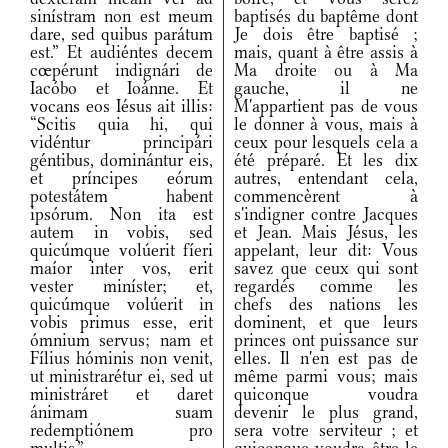
sinístram non est meum
baptisés du baptême dont
dare, sed quibus parátum
Je dois être baptisé ;
est.” Et audiéntes decem
mais, quant à être assis à
cœpérunt indignári de
Ma droite ou à Ma
Iacóbo et Ioánne. Et
gauche, il ne
vocans eos Iésus ait illis:
M'appartient pas de vous
“Scitis quia hi, qui
le donner à vous, mais à
vidéntur principári
ceux pour lesquels cela a
géntibus, dominántur eis,
été préparé. Et les dix
et príncipes eórum
autres, entendant cela,
potestátem habent
commencèrent à
ipsórum. Non ita est
s'indigner contre Jacques
autem in vobis, sed
et Jean. Mais Jésus, les
quicúmque volúerit fíeri
appelant, leur dit: Vous
maíor inter vos, erit
savez que ceux qui sont
vester miníster; et,
regardés comme les
quicúmque volúerit in
chefs des nations les
vobis primus esse, erit
dominent, et que leurs
ómnium servus; nam et
princes ont puissance sur
Fílius hóminis non venit,
elles. Il n'en est pas de
ut ministrarétur ei, sed ut
même parmi vous; mais
ministráret et daret
quiconque voudra
ánimam suam
devenir le plus grand,
redemptiónem pro
sera votre serviteur ; et