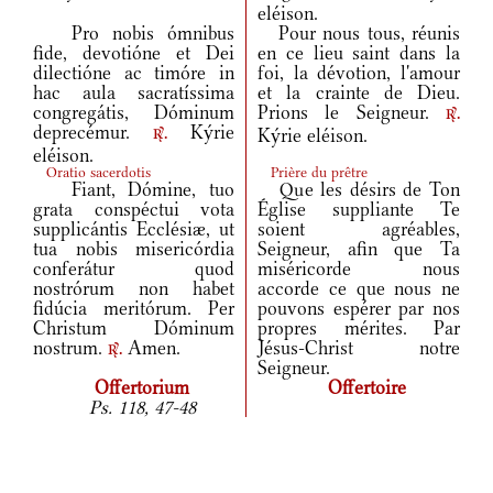
eléison.
Pro nobis ómnibus
Pour nous tous, réunis
fide, devotióne et Dei
en ce lieu saint dans la
dilectióne ac timóre in
foi, la dévotion, l'amour
hac aula sacratíssima
et la crainte de Dieu.
congregátis, Dóminum
Prions le Seigneur.
r.
deprecémur.
Kýrie
Kýrie eléison.
r.
eléison.
Oratio sacerdotis
Prière du prêtre
Fiant, Dómine, tuo
Que les désirs de Ton
grata conspéctui vota
Église suppliante Te
supplicántis Ecclésiæ, ut
soient agréables,
tua nobis misericórdia
Seigneur, afin que Ta
conferátur quod
miséricorde nous
nostrórum non habet
accorde ce que nous ne
fidúcia meritórum. Per
pouvons espérer par nos
Christum Dóminum
propres mérites. Par
nostrum.
Amen.
Jésus-Christ notre
r.
Seigneur.
Offertorium
Offertoire
Ps. 118, 47-48