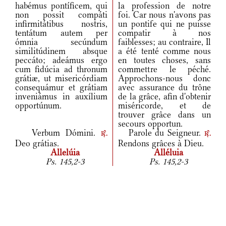
habémus pontíficem, qui
la profession de notre
non possit compáti
foi. Car nous n'avons pas
infirmitátibus nostris,
un pontife qui ne puisse
tentátum autem per
compatir à nos
ómnia secúndum
faiblesses; au contraire, Il
similitúdinem absque
a été tenté comme nous
peccáto; adeámus ergo
en toutes choses, sans
cum fidúcia ad thronum
commettre le péché.
grátiæ, ut misericórdiam
Approchons-nous donc
consequámur et grátiam
avec assurance du trône
inveniámus in auxílium
de la grâce, afin d'obtenir
opportúnum.
miséricorde, et de
trouver grâce dans un
secours opportun.
Verbum Dómini.
Parole du Seigneur.
r.
r.
Deo grátias.
Rendons grâces à Dieu.
Allelúia
Alléluia
Ps. 145,2-3
Ps. 145,2-3