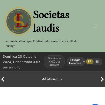
Aller
au
Societas
contenu
laudis
Le monde attend que l'Eglise redevienne une société de
louange
Dominica 20 Octobris
Dominica
Liturgia
2024, Hebdomada XXIX
XXIX per
FR
EN
Horarum
annum
per annum,
Ad Missam