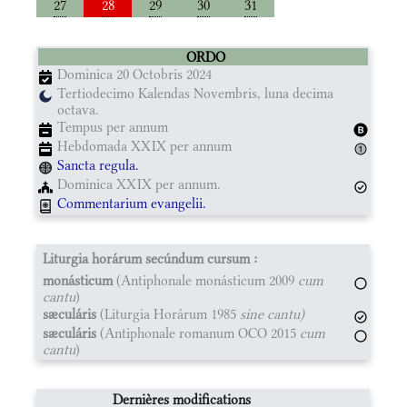
27
28
29
30
31
ORDO
Dominica 20 Octobris 2024
Tertiodecimo Kalendas Novembris, luna decima
octava.
Tempus per annum
Hebdomada XXIX per annum
Sancta regula.
Dominica XXIX per annum.
Commentarium evangelii.
Liturgia horárum secúndum cursum :
monásticum
(Antiphonale monásticum 2009
cum
cantu
)
sæculáris
(Liturgia Horárum 1985
sine cantu)
sæculáris
(Antiphonale romanum OCO 2015
cum
cantu
)
Dernières modifications