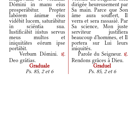
Dómini in manu eíus
dirigée heureusement par
prosperábitur. Propter
Sa main. Parce que Son
labórem ánimæ eíus
âme aura souffert, Il
vidébit lucem, saturábitur
verra et sera rassasié. Par
in sciéntia sua.
Sa science, Mon juste
Iustificábit iústus servus
serviteur justifiera
meus multos et
beaucoup d'hommes, et Il
iniquitátes eórum ipse
portera sur Lui leurs
portábit.
iniquités.
Verbum Dómini.
Parole du Seigneur.
r.
r.
Deo grátias.
Rendons grâces à Dieu.
Graduale
Graduel
Ps. 85, 2 et 6
Ps. 85, 2 et 6