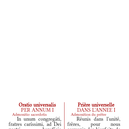
Oratio universalis
Prière universelle
PER ANNUM I
DANS L'ANNEE I
Admonitio sacerdotis
Admonition du prêtre
In unum congregáti,
Réunis dans l'unité,
fratres caríssimi, ad Dei
frères, pour nous