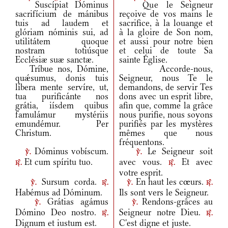
Suscípiat Dóminus
Que le Seigneur
sacrifícium de mánibus
reçoive de vos mains le
tuis ad laudem et
sacrifice, à la louange et
glóriam nóminis sui, ad
à la gloire de Son nom,
utilitátem quoque
et aussi pour notre bien
nostram totiúsque
et celui de toute Sa
Ecclésiæ suæ sanctæ.
sainte Église.
Tríbue nos, Dómine,
Accorde-nous,
quǽsumus, donis tuis
Seigneur, nous Te le
líbera mente servíre, ut,
demandons, de servir Tes
tua purificánte nos
dons avec un esprit libre,
grátia, iísdem quibus
afin que, comme la grâce
famulámur mystériis
nous purifie, nous soyons
emundémur. Per
purifiés par les mystères
Christum.
mêmes que nous
fréquentons.
Dóminus vobíscum.
Le Seigneur soit
v.
v.
Et cum spíritu tuo.
avec vous.
Et avec
r.
r.
votre esprit.
Sursum corda.
En haut les cœurs.
v.
r.
v.
r.
Habémus ad Dóminum.
Ils sont vers le Seigneur.
Grátias agámus
Rendons-grâces au
v.
v.
Dómino Deo nostro.
Seigneur notre Dieu.
r.
r.
Dignum et iustum est.
C'est digne et juste.