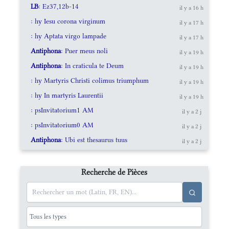
LB
: Ez37,12b-14
il y a 16 h
: hy Iesu corona virginum
il y a 17 h
: hy Aptata virgo lampade
il y a 17 h
Antiphona
: Puer meus noli
il y a 19 h
Antiphona
: In craticula te Deum
il y a 19 h
: hy Martyris Christi colimus triumphum
il y a 19 h
: hy In martyris Laurentii
il y a 19 h
: psInvitatorium1 AM
il y a 2 j
: psInvitatorium0 AM
il y a 2 j
Antiphona
: Ubi est thesaurus tuus
il y a 2 j
Recherche de Pièces