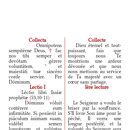
Collecta
Collecte
Omnípotens
Dieu éternel et tout-
sempitérne Deus,
†
fac
puissant, fais que
nos tibi semper et
toujours nous Te
devótam gérere
montrions une ardeur
voluntátem,
*
et
dévouée et que nous
maiestáti tuæ sincéro
nous mettions au service
corde servíre. Per
de Ta majesté avec un
Dóminum.
cœur sans partage.
Lectio I
Ière lecture
Léctio libri Isaíæ
prophétæ
(
53,10-11
)
Dóminus vóluit
Le Seigneur a voulu le
contérere eum
briser par la souffrance.
infirmitáte. Si posúerit in
S'Il livre Son âme pour le
piáculum ánimam suam,
péché, Il verra une
vidébit semen
longue postérité, et la
longǽvum, et volúntas
volonté du Seigneur sera