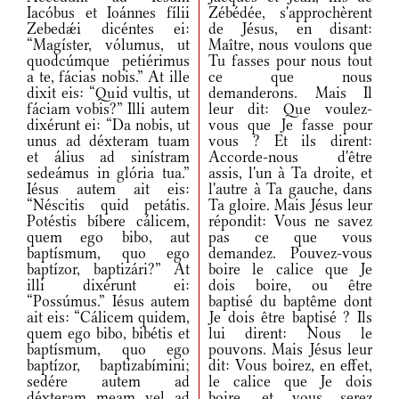
Iacóbus et Ioánnes fílii
Zébédée, s'approchèrent
Zebedǽi dicéntes ei:
de Jésus, en disant:
“Magíster, vólumus, ut
Maître, nous voulons que
quodcúmque petiérimus
Tu fasses pour nous tout
a te, fácias nobis.” At ille
ce que nous
dixit eis: “Quid vultis, ut
demanderons. Mais Il
fáciam vobis?” Illi autem
leur dit: Que voulez-
dixérunt ei: “Da nobis, ut
vous que Je fasse pour
unus ad déxteram tuam
vous ? Et ils dirent:
et álius ad sinístram
Accorde-nous d'être
sedeámus in glória tua.”
assis, l'un à Ta droite, et
Iésus autem ait eis:
l'autre à Ta gauche, dans
“Néscitis quid petátis.
Ta gloire. Mais Jésus leur
Potéstis bíbere cálicem,
répondit: Vous ne savez
quem ego bibo, aut
pas ce que vous
baptísmum, quo ego
demandez. Pouvez-vous
baptízor, baptizári?” At
boire le calice que Je
illi dixérunt ei:
dois boire, ou être
“Possúmus.” Iésus autem
baptisé du baptême dont
ait eis: “Cálicem quidem,
Je dois être baptisé ? Ils
quem ego bibo, bibétis et
lui dirent: Nous le
baptísmum, quo ego
pouvons. Mais Jésus leur
baptízor, baptizabímini;
dit: Vous boirez, en effet,
sedére autem ad
le calice que Je dois
déxteram meam vel ad
boire, et vous serez