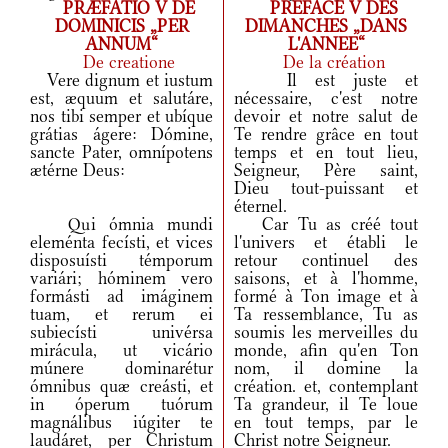
PRÆFATIO V DE
PREFACE V DES
DOMINICIS „PER
DIMANCHES „DANS
ANNUM“
L'ANNEE“
De creatione
De la création
Vere dignum et iustum
Il est juste et
est, æquum et salutáre,
nécessaire, c'est notre
nos tibi semper et ubíque
devoir et notre salut de
grátias ágere: Dómine,
Te rendre grâce en tout
sancte Pater, omnípotens
temps et en tout lieu,
ætérne Deus:
Seigneur, Père saint,
Dieu tout-puissant et
éternel.
Qui ómnia mundi
Car Tu as créé tout
eleménta fecísti, et vices
l'univers et établi le
disposuísti témporum
retour continuel des
variári; hóminem vero
saisons, et à l'homme,
formásti ad imáginem
formé à Ton image et à
tuam, et rerum ei
Ta ressemblance, Tu as
subiecísti univérsa
soumis les merveilles du
mirácula, ut vicário
monde, afin qu'en Ton
múnere dominarétur
nom, il domine la
ómnibus quæ creásti, et
création. et, contemplant
in óperum tuórum
Ta grandeur, il Te loue
magnálibus iúgiter te
en tout temps, par le
laudáret, per Christum
Christ notre Seigneur.