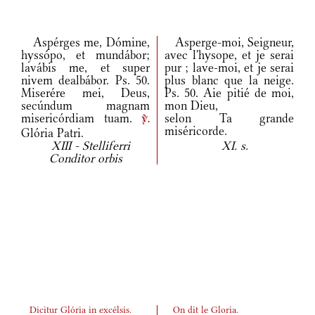
Aspérges me, Dómine,
Asperge-moi, Seigneur,
hyssópo, et mundábor;
avec l'hysope, et je serai
lavábis me, et super
pur ; lave-moi, et je serai
nivem dealbábor. Ps. 50.
plus blanc que la neige.
Miserére mei, Deus,
Ps. 50. Aie pitié de moi,
secúndum magnam
mon Dieu,
misericórdiam tuam.
selon Ta grande
v.
miséricorde.
Glória Patri.
XIII - Stelliferri
XI. s.
Conditor orbis
Dicitur Glória in excélsis.
On dit le Gloria.