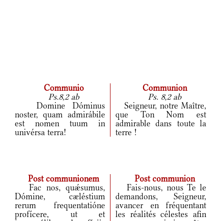
Communio
Communion
Ps.8,2 ab
Ps. 8,2 ab
Domine Dóminus
Seigneur, notre Maître,
noster, quam admirábile
que Ton Nom est
est nomen tuum in
admirable dans toute la
univérsa terra!
terre !
Post communionem
Post communion
Fac nos, quǽsumus,
Fais-nous, nous Te le
Dómine, cæléstium
demandons, Seigneur,
rerum frequentatióne
avancer en fréquentant
profícere, ut et
les réalités célestes afin