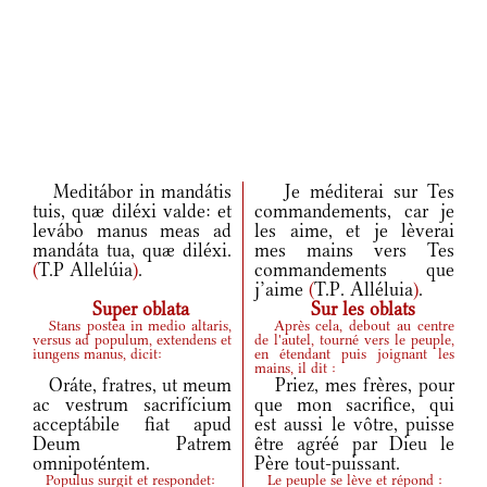
Meditábor in mandátis
Je méditerai sur Tes
tuis, quæ diléxi valde: et
commandements, car je
levábo manus meas ad
les aime, et je lèverai
mandáta tua, quæ diléxi.
mes mains vers Tes
(
T.P Allelúia
)
.
commandements que
j’aime
(
T.P. Alléluia
)
.
Super oblata
Sur les oblats
Stans postea in medio altaris,
Après cela, debout au centre
versus ad populum, extendens et
de l'autel, tourné vers le peuple,
iungens manus, dicit:
en étendant puis joignant les
mains, il dit :
Oráte, fratres, ut meum
Priez, mes frères, pour
ac vestrum sacrifícium
que mon sacrifice, qui
acceptábile fiat apud
est aussi le vôtre, puisse
Deum Patrem
être agréé par Dieu le
omnipoténtem.
Père tout-puissant.
Populus surgit et respondet:
Le peuple se lève et répond :