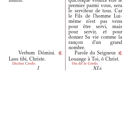
multis.”
quiconque voudra être le
premier parmi vous, sera
le serviteur de tous. Car
le Fils de l'homme Lui-
même n'est pas venu
pour être servi, mais
pour servir, et pour
donner Sa vie comme la
rançon d'un grand
nombre.
Verbum Dómini.
Parole du Seigneur.
r.
r.
Laus tibi, Christe.
Louange à Toi, ô Christ.
Dicitur Credo.
On dit le Credo.
I
XI.s.