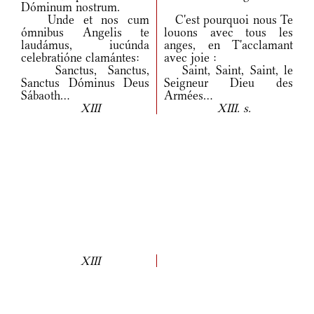
Dóminum nostrum.
Unde et nos cum
C'est pourquoi nous Te
ómnibus Angelis te
louons avec tous les
laudámus, iucúnda
anges, en T'acclamant
celebratióne clamántes:
avec joie :
Sanctus, Sanctus,
Saint, Saint, Saint, le
Sanctus Dóminus Deus
Seigneur Dieu des
Sábaoth...
Armées...
XIII
XIII. s.
XIII