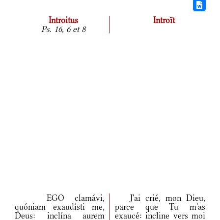
Introitus
Introït
Ps. 16, 6 et 8
EGO clamávi,
J'ai crié, mon Dieu,
quóniam exaudísti me,
parce que Tu m'as
Deus: inclína aurem
exaucé: incline vers moi