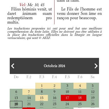
dans la faim.
Vel:
Mc 10, 45
Fílius hóminis venit, ut
Le Fils de l'homme est
daret ánimam suam
venu donner Son âme en
redemptiónem pro
rançon pour beaucoup.
multis.
Les traductions proposées ici ont pour seul but une meilleure
compréhension du texte latin. Elles ne doivent pas être utilisées à
la place des traductions officielles dans la liturgie en langue
vernaculaire, qui sont © AELF.
Octobris 2024
Do
F.2
F.3
F.4
F.5
F.6
Sa
1
2
3
4
5
6
7
8
9
10
11
12
13
14
15
16
17
18
19
21
22
23
24
25
26
20