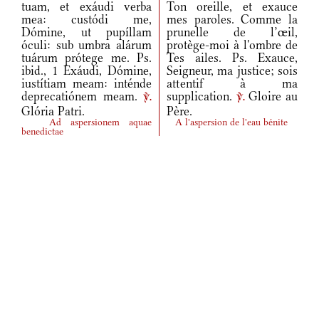
tuam, et exáudi verba
Ton oreille, et exauce
mea: custódi me,
mes paroles. Comme la
Dómine, ut pupíllam
prunelle de l’œil,
óculi: sub umbra alárum
protège-moi à l'ombre de
tuárum prótege me. Ps.
Tes ailes. Ps. Exauce,
ibid., 1 Exáudi, Dómine,
Seigneur, ma justice; sois
iustítiam meam: inténde
attentif à ma
deprecatiónem meam.
supplication.
Gloire au
v.
v.
Glória Patri.
Père.
Ad aspersionem aquae
A l'aspersion de l'eau bénite
benedictae