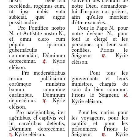
nostri benefícia
souvenir des bienfaits de
recolénda, rogémus eum,
notre Dieu, demandons-
ut ipse nobis vota
lui d'inspirer nos prières,
subíciat, quæ digne
afin qu'elles méritent
possit audíre.
d'être exaucées.
Pro Pontífice nostro
Pour le Pape N., pour
N., et Antístite nostro N.,
notre évêque N., pour
et omni clero cum
tout le clergé et les
pópulo ipsórum
personnes qui leur sont
gubernáculis
confiées. Prions le
commendáto, Dóminum
Seigneur.
Kýrie
r.
deprecémur.
Kýrie
eléison.
r.
eléison.
Pro moderatóribus
Pour tous les
rerum publicárum
gouvernants et leurs
eorúmque minístris
ministres, chargés du
bonum commúne
soin du bien commun.
curántibus, Dóminum
Prions le Seigneur.
r.
deprecémur.
Kýrie
Kýrie eléison.
r.
eléison.
Pro navigántibus, iter
Pour les marins, pour
agéntibus, et captívis vel
les voyageurs, pour les
in carcéribus deténtis,
captifs et pour les
Dóminum deprecémur.
prisonniers. Prions le
Kýrie eléison.
Seigneur.
Kýrie
r.
r.