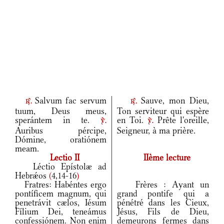
Salvum fac servum
Sauve, mon Dieu,
r.
r.
tuum, Deus meus,
Ton serviteur qui espère
sperántem in te.
en Toi.
Prête l'oreille,
v.
v.
Auribus pércipe,
Seigneur, à ma prière.
Dómine, oratiónem
meam.
Lectio II
IIème lecture
Léctio Epístolæ ad
Hebrǽos
(
4,14-16
)
Fratres: Habéntes ergo
Frères : Ayant un
pontíficem magnum, qui
grand pontife qui a
penetrávit cælos, Iésum
pénétré dans les Cieux,
Fílium Dei, teneámus
Jésus, Fils de Dieu,
confessiónem. Non enim
demeurons fermes dans