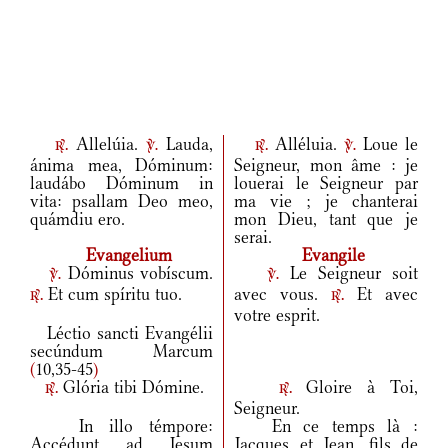
Allelúia.
Lauda,
Alléluia.
Loue le
r.
v.
r.
v.
ánima mea, Dóminum:
Seigneur, mon âme : je
laudábo Dóminum in
louerai le Seigneur par
vita: psallam Deo meo,
ma vie ; je chanterai
quámdiu ero.
mon Dieu, tant que je
serai.
Evangelium
Evangile
Dóminus vobíscum.
Le Seigneur soit
v.
v.
Et cum spíritu tuo.
avec vous.
Et avec
r.
r.
votre esprit.
Léctio sancti Evangélii
secúndum Marcum
(
10,35-45
)
Glória tibi Dómine.
Gloire à Toi,
r.
r.
Seigneur.
In illo témpore:
En ce temps là :
Accédunt ad Iesum
Jacques et Jean, fils de