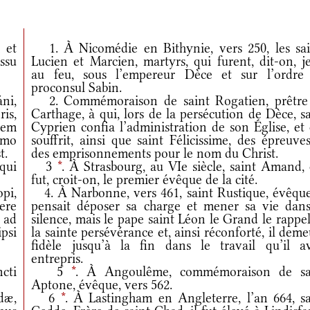
 et
1. À Nicomédie en Bithynie, vers 250, les sai
ssu
Lucien et Marcien, martyrs, qui furent, dit-on, j
au feu, sous l’empereur Dèce et sur l’ordre
proconsul Sabin.
ni,
2. Commémoraison de saint Rogatien, prêtre
is,
Carthage, à qui, lors de la persécution de Dèce, s
sem
Cyprien confia l’administration de son Église, et
imo
souffrit, ainsi que saint Félicissime, des épreuve
t.
des emprisonnements pour le nom du Christ.
qui
3
*
. À Strasbourg, au VIe siècle, saint Amand, 
fut, croit-on, le premier évêque de la cité.
pi,
4. À Narbonne, vers 461, saint Rustique, évêque.
ere
pensait déposer sa charge et mener sa vie dans
 ad
silence, mais le pape saint Léon le Grand le rappe
psi
la sainte persévérance et, ainsi réconforté, il dem
fidèle jusqu’à la fin dans le travail qu’il av
entrepris.
cti
5
*
. À Angoulême, commémoraison de sa
Aptone, évêque, vers 562.
dæ,
6
*
. À Lastingham en Angleterre, l’an 664, sa