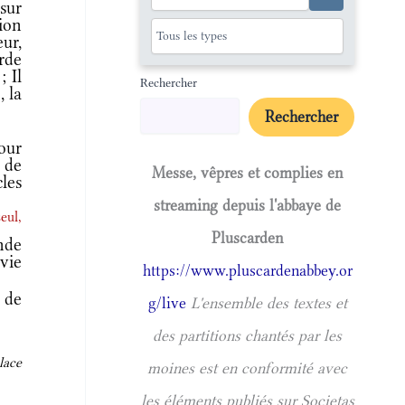
sur
ion
eur,
rde
; Il
Rechercher
, la
Rechercher
our
 de
Messe, vêpres et complies en
cles
streaming depuis l'abbaye de
eul,
Pluscarden
nde
vie
https://www.pluscardenabbey.or
 de
g/live
L'ensemble des textes et
des partitions chantés par les
lace
moines est en conformité avec
les éléments publiés sur Societas