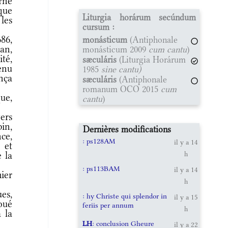
arne
que
Liturgia horárum secúndum
les
cursum :
86,
monásticum
(Antiphonale
dan,
monásticum 2009
cum cantu
)
té,
sæculáris
(Liturgia Horárum
venu
1985
sine cantu)
nça
sæculáris
(Antiphonale
romanum OCO 2015
cum
ue,
cantu
)
ers
in,
Dernières modifications
ce,
: ps128AM
il y a 14
 et
 la
h
: ps113BAM
il y a 14
ier
h
es,
: hy Christe qui splendor in
il y a 15
oué
feriis per annum
h
 la
LH
: conclusion Gheure
il y a 22