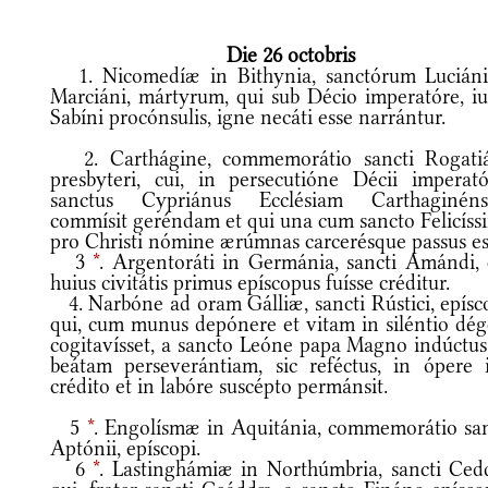
Die 26 octobris
1. Nicomedíæ in Bithynia, sanctórum Luciáni
Marciáni, mártyrum, qui sub Décio imperatóre, iu
Sabíni procónsulis, igne necáti esse narrántur.
2. Carthágine, commemorátio sancti Rogatiá
presbyteri, cui, in persecutióne Décii imperatór
sanctus Cypriánus Ecclésiam Carthaginén
commísit geréndam et qui una cum sancto Felicíss
pro Christi nómine ærúmnas carcerésque passus es
3
*
. Argentoráti in Germánia, sancti Amándi, 
huius civitátis primus epíscopus fuísse créditur.
4. Narbóne ad oram Gálliæ, sancti Rústici, epísco
qui, cum munus depónere et vitam in siléntio dég
cogitavísset, a sancto Leóne papa Magno indúctus
beátam perseverántiam, sic reféctus, in ópere i
crédito et in labóre suscépto permánsit.
5
*
. Engolísmæ in Aquitánia, commemorátio san
Aptónii, epíscopi.
6
*
. Lastinghámiæ in Northúmbria, sancti Ced