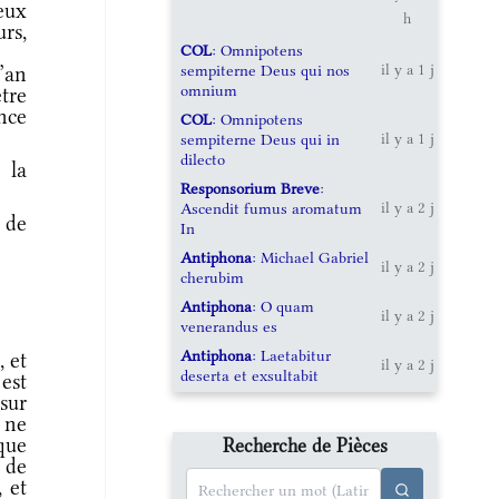
reux
h
rs,
COL
: Omnipotens
sempiterne Deus qui nos
’an
il y a 1 j
omnium
tre
ance
COL
: Omnipotens
sempiterne Deus qui in
il y a 1 j
dilecto
 la
Responsorium Breve
:
Ascendit fumus aromatum
il y a 2 j
 de
In
Antiphona
: Michael Gabriel
il y a 2 j
cherubim
Antiphona
: O quam
il y a 2 j
venerandus es
Antiphona
: Laetabitur
 et
il y a 2 j
deserta et exsultabit
 est
sur
 ne
 que
Recherche de Pièces
 de
, et