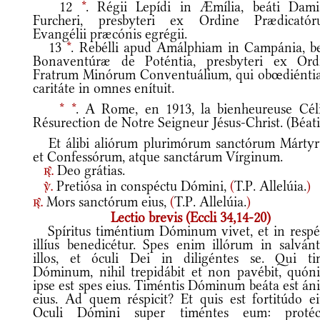
12
*
. Régii Lepídi in Æmília, beáti Dami
Furcheri, presbyteri ex Ordine Prædicatór
Evangélii præcónis egrégii.
13
*
. Rebélli apud Amálphiam in Campánia, be
Bonaventúræ de Poténtia, presbyteri ex Ord
Fratrum Minórum Conventuálium, qui obœdiéntia
caritáte in omnes enítuit.
*
*
. A Rome, en 1913, la bienheureuse Céli
Résurection de Notre Seigneur Jésus-Christ. (Béati
Et álibi aliórum plurimórum sanctórum Márty
et Confessórum, atque sanctárum Vírginum.
Deo grátias.
r.
Pretiósa in conspéctu Dómini,
(
T.P. Allelúia.
)
v.
Mors sanctórum eius,
(
T.P. Allelúia.
)
r.
Lectio brevis (Eccli 34,14-20)
Spíritus timéntium Dóminum vivet, et in respé
illíus benedicétur. Spes enim illórum in salván
illos, et óculi Dei in diligéntes se. Qui ti
Dóminum, nihil trepidábit et non pavébit, quón
ipse est spes eius. Timéntis Dóminum beáta est án
eius. Ad quem réspicit? Et quis est fortitúdo ei
Oculi Dómini super timéntes eum: protéc