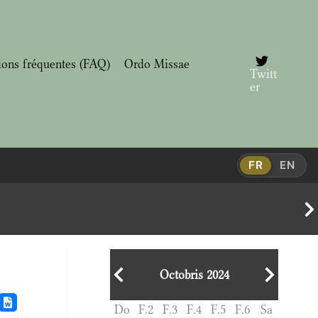
ions fréquentes (FAQ)
Ordo Missae
Twitt
er
FR
EN
Octobris 2024
Do
F.2
F.3
F.4
F.5
F.6
Sa