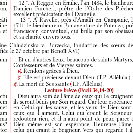
áni
12
*
. À Reggio en Émilie, l’an 1484, le bienheu
um,
Damien Furcheri, prêtre de l’Ordre des Prêcheu
excellent prédicateur de l’Évangile.
áti
13
*
. À Ravello, près d’Amalfi en Campanie, l
ine
1711, le bienheureux Bonaventure de Potenza, prê
 et
franciscain conventuel, qui brilla par son obéiss
et sa charité envers tous.
ne Chludzinska v. Borzecka, fondatrice des sœurs de
fiée le 27 octobre par Benoît XVI)
rum
Et en d'autres lieux, beaucoup de saints Martyrs,
Confesseurs et de Vierges saintes.
Rendons grâces à Dieu.
r.
Elle est précieuse devant Dieu,
(
T.P. Alléluia.
)
v.
La mort de Ses saints
(
T.P. Alléluia
)
.
r.
Lecture brève (Eccli 34,14-20)
ctu
Dieu aura soin de l'âme de ceux qui Le craignent,
tem
ils seront bénis par Son regard. Car leur espérance
met
en Celui qui les sauve, et les yeux de Dieu sont 
iam
ceux qui L'aiment. Celui qui craint le Seigneur
ima
redoutera rien, et il n'aura point de peur, parce
us?
Dieu même est son espérance. Heureuse l'âme
tor
celui qui craint le Seigneur. Vers qui regarde-t-il