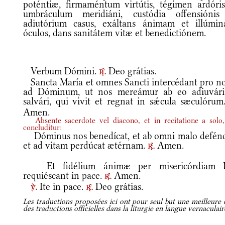
poténtiæ, firmaméntum virtútis, tégimen ardóris
umbráculum meridiáni, custódia offensiónis
adiutórium casus, exáltans ánimam et illúmin
óculos, dans sanitátem vitæ et benedictiónem.
Verbum Dómini.
Deo grátias.
r.
Sancta María et omnes Sancti intercédant pro no
ad Dóminum, ut nos mereámur ab eo adiuvári
salvári, qui vivit et regnat in sǽcula sæculóru
Amen.
Absente sacerdote vel diacono, et in recitatione a solo,
concluditur:
Dóminus nos benedícat, et ab omni malo defénd
et ad vitam perdúcat ætérnam.
Amen.
r.
Et fidélium ánimæ per misericórdiam 
requiéscant in pace.
Amen.
r.
Ite in pace.
Deo grátias.
v.
r.
Les traductions proposées ici ont pour seul but une meilleure c
des traductions officielles dans la liturgie en langue vernaculai