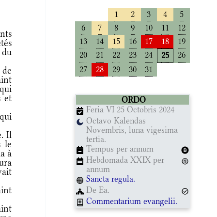
1
2
3
4
5
6
7
8
9
10
11
12
nts
13
14
15
16
17
18
19
etés
 du
20
21
22
23
24
26
25
27
28
29
30
31
 de
aint
 qui
s et
ORDO
Feria VI 25 Octobris 2024
qui
Octavo Kalendas
Novembris, luna vigesima
 Il
tertia.
 le
Tempus per annum
la à
Hebdomada XXIX per
eura
annum
ait
Sancta regula.
int
De Ea.
Commentarium evangelii.
int