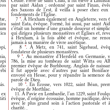
pus
Cedde. Frère de saint Chad, il fut élevé à Lindisf
eos
par saint Aidan ; ordonné par saint Finan, évê
des Saxons de l’est, il veilla à poser chez eux 
fondements de l’Église.
tæ,
7
*
. À Hexham également en Angleterre, vers 6
lúra
saint Eata, évêque. Formé, lui aussi, par saint Ai
num
c’était un homme d’une grande douceur et simplici
ica
qui dirigea plusieurs monastères et Églises et, re
à Hexham, à la fois abbé et évêque, ne reno
jamais à sa manière de vivre ascétique.
opi,
8
*
. À Metz, en 741, saint Sigebaud, évêq
fondateur de plusieurs monastères.
ia,
9
*
. Au monastère d’Hersfeld en Germanie, v
opi
786, la mise au tombeau de saint Witta ou Alb
átio
premier évêque de Burhbourg. Anglais de naissan
rbi
il fut appelé avec d’autres par saint Boniface
envoyé en Hesse, pour y répandre la semence de
parole de Dieu.
is.
10
*
. En Écosse, vers 1022, saint Béan, prem
évêque de Morthlac.
 ex
11. À Pavie en Lombardie, l’an 1229, saint Foulqu
áti
évêque, d’origine écossaise, homme pacifique, dév
avec le plus grand soin à l’action pastorale et à
charité.