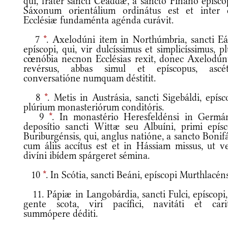
qui, frater sancti Ceáddæ, a sancto Fináno epísco
Sáxonum orientálium ordinátus est et inter 
Ecclésiæ fundaménta agénda curávit.
7
*
. Axelodúni item in Northúmbria, sancti Eá
epíscopi, qui, vir dulcíssimus et simplicíssimus, p
cœnóbia necnon Ecclésias rexit, donec Axelodú
revérsus, abbas simul et epíscopus, ascét
conversatióne numquam déstitit.
8
*
. Metis in Austrásia, sancti Sigebáldi, epísc
plúrium monasteriórum conditóris.
9
*
. In monastério Heresfeldénsi in Germán
deposítio sancti Wittæ seu Albuíni, primi epísc
Buriburgénsis, qui, anglus natióne, a sancto Bonif
cum áliis accítus est et in Hássiam missus, ut ve
divíni ibídem spárgeret sémina.
10
*
. In Scótia, sancti Beáni, epíscopi Murthlacéns
11. Pápiæ in Langobárdia, sancti Fulci, epíscopi,
gente scota, viri pacífici, navitáti et carit
summópere déditi.