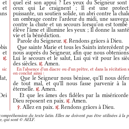
 et
quel est son appui ? Les yeux du Seigneur sont 
 et
ceux qui Le craignent ; Il est une protect
ans
puissante, un soutien solide, un abri contre la chal
un ombrage contre l'ardeur du midi, une sauvega
contre la chute et un secours lorsqu'on est tombé 
élève l'âme et illumine les yeux ; Il donne la santé
vie et la bénédiction.
Parole du Seigneur.
Rendons grâces à Dieu.
r.
bis
Que sainte Marie et tous les Saints intercèdent p
 et
nous auprès du Seigneur, afin que nous obtenions
m.
Lui le secours et le salut, Lui qui vit pour les siè
r.
des siècles.
Amen.
r.
 sic
En l'absence d'un diacre ou d'un prêtre, et dans la récitation s
on conclut ainsi :
at,
Que le Seigneur nous bénisse, qu'Il nous défe
de tout mal, et qu'Il nous fasse parvenir à la 
éternelle.
Amen.
r.
Dei
Et que les âmes des fidèles par la miséricorde
Dieu reposent en paix.
Amen.
r.
Allez en paix.
Rendons grâces à Dieu.
v.
r.
ompréhension du texte latin. Elles ne doivent pas être utilisées à la p
re, qui sont © AELF.