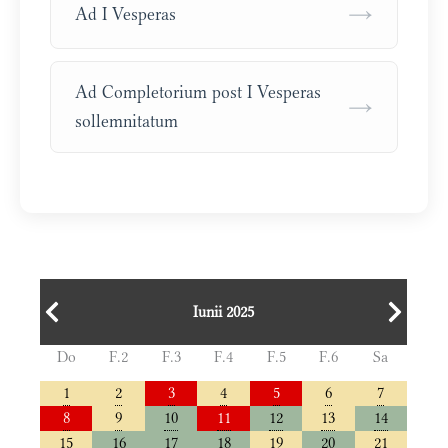
→
Ad I Vesperas
Ad Completorium post I Vesperas
→
sollemnitatum
Iunii 2025
Do
F.2
F.3
F.4
F.5
F.6
Sa
1
2
3
4
5
6
7
8
9
10
11
12
13
14
15
16
17
18
19
20
21