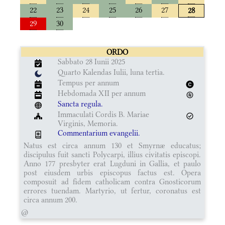
22
23
24
25
26
27
28
29
30
ORDO
Sabbato 28 Iunii 2025
Quarto Kalendas Iulii, luna tertia.
Tempus per annum
Hebdomada XII per annum
Sancta regula.
Immaculati Cordis B. Mariae
Virginis, Memoria.
Commentarium evangelii.
Natus est circa annum 130 et Smyrnæ educatus;
discipulus fuit sancti Polycarpi, illius civitatis episcopi.
Anno 177 presbyter erat Lugduni in Gallia, et paulo
post eiusdem urbis episcopus factus est. Opera
composuit ad fidem catholicam contra Gnosticorum
errores tuendam. Martyrio, ut fertur, coronatus est
circa annum 200.
@