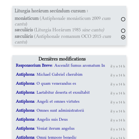
Liturgia horárum secúndum cursum :
monásticum
(Antiphonale monásticum 2009
cum
cantu
)
sæculáris
(Liturgia Horárum 1985
sine cantu)
sæculáris
(Antiphonale romanum OCO 2015
cum
cantu
)
Dernières modifications
Responsorium Breve
: Ascendit fumus aromatum In
il y a 14 h
Antiphona
: Michael Gabriel cherubim
il y a 14 h
Antiphona
: O quam venerandus es
il y a 14 h
Antiphona
: Laetabitur deserta et exsultabit
il y a 14 h
Antiphona
: Angeli et omnes virtutes
il y a 14 h
Antiphona
: Omnes sunt administratorii
il y a 14 h
Antiphona
: Angelis suis Deus
il y a 14 h
Antiphona
: Veniat iterum angelus
il y a 14 h
Antiphona
: Omni tempore benedic
il y a 14 h