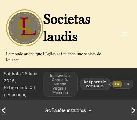
Aller
au
Societas
contenu
laudis
Le monde attend que l'Eglise redevienne une société de
louange
Sabbato 28 Iunii
Immaculati
Cordis B.
2025,
Antiphonale
Mariae
FR
EN
Romanum
Hebdomada XII
Virginis,
Memoria
per annum,
Ad Laudes matutinas