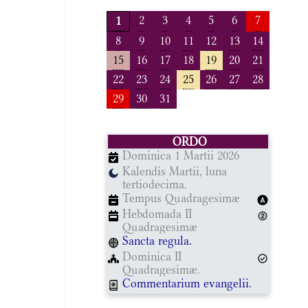
2
3
4
5
6
7
1
8
9
10
11
12
13
14
15
16
17
18
19
20
21
22
23
24
25
26
27
28
29
30
31
ORDO
Dominica 1 Martii 2026
Kalendis Martii, luna
tertiodecima.
Tempus Quadragesimæ
Hebdomada II
Quadragesimæ
Sancta regula.
Dominica II
Quadragesimæ.
Commentarium evangelii.