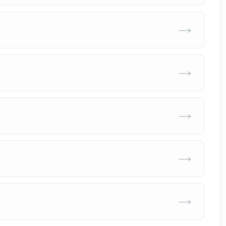
→
→
→
→
→