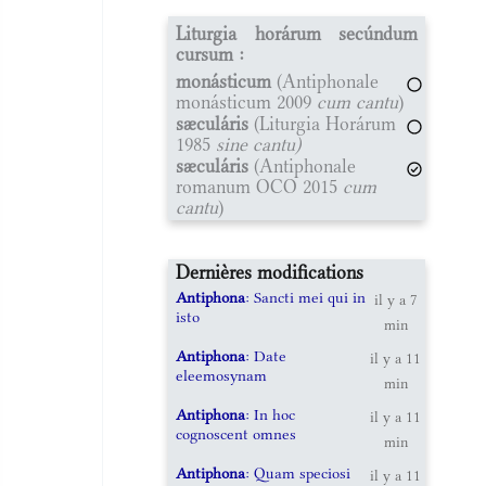
Liturgia horárum secúndum
cursum :
monásticum
(Antiphonale
monásticum 2009
cum cantu
)
sæculáris
(Liturgia Horárum
1985
sine cantu)
sæculáris
(Antiphonale
romanum OCO 2015
cum
cantu
)
Dernières modifications
Antiphona
: Sancti mei qui in
il y a 7
isto
min
Antiphona
: Date
il y a 11
eleemosynam
min
Antiphona
: In hoc
il y a 11
cognoscent omnes
min
Antiphona
: Quam speciosi
il y a 11