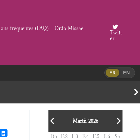
ions fréquentes (FAQ)
Ordo Missae
Twitt
er
FR
EN
Martii 2026
Do
F.2
F.3
F.4
F.5
F.6
Sa