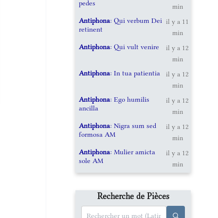
pedes
min
Antiphona
: Qui verbum Dei
il y a 11
retinent
min
Antiphona
: Qui vult venire
il y a 12
min
Antiphona
: In tua patientia
il y a 12
min
Antiphona
: Ego humilis
il y a 12
ancilla
min
Antiphona
: Nigra sum sed
il y a 12
formosa AM
min
Antiphona
: Mulier amicta
il y a 12
sole AM
min
Recherche de Pièces