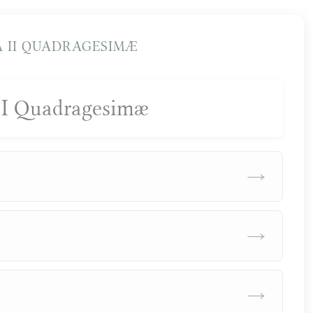
 II QUADRAGESIMÆ
II Quadragesimæ
→
→
→