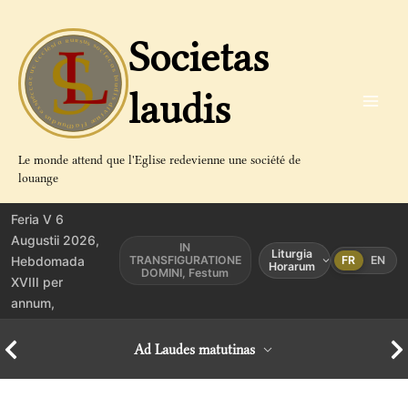
Aller
au
Societas
contenu
laudis
Le monde attend que l'Eglise redevienne une société de
louange
Feria V 6
Augustii 2026,
IN
Liturgia
Hebdomada
TRANSFIGURATIONE
FR
EN
Horarum
DOMINI, Festum
XVIII per
annum,
Ad Laudes matutinas