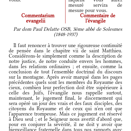
mesuré servira de
mesure pour vous.
Commentarium
Commentaire de
evangelii
l'évangile
Par dom Paul Delatte OSB, 3ème abbé de Solesmes
(1848-1937)
Il faut renoncer à trouver une rigoureuse continuité
de pensée dans le chapitre vii de saint Matthieu.
Considérons-le simplement comme la description de
notre justice, de notre conduite envers les hommes,
dans les relations ordinaires ; et ensuite, comme la
conclusion de tout l'ensemble doctrinal du discours
sur la montagne. Après avoir marqué dans les pages
précédentes quels sont les membres du Royaume des
cieux, combien leur perfection doit être supérieure à
celle des Juifs, l'évangile nous rappelle surtout,
maintenant, le jugement final, le discernement qui
sera opéré un jour des vrais et des faux disciples, des
citoyens du Royaume et de ceux qui n'en ont que
l'apparence trompeuse. Mais ce jugement est réservé
à Dieu seul ; et le Seigneur nous avertit d'abord que,
pour en conjurer la sévérité, il ne doit y avoir que
bienveillance fraternelle dans tous nos rapports avec