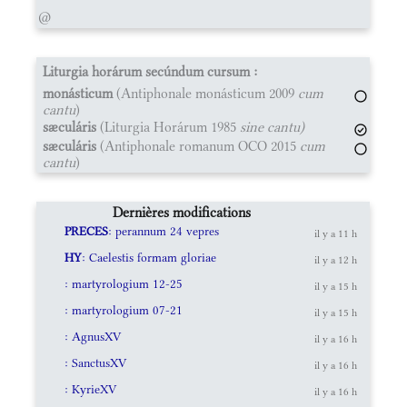
@
Liturgia horárum secúndum cursum :
monásticum
(Antiphonale monásticum 2009
cum
cantu
)
sæculáris
(Liturgia Horárum 1985
sine cantu)
sæculáris
(Antiphonale romanum OCO 2015
cum
cantu
)
Dernières modifications
PRECES
: perannum 24 vepres
il y a 11 h
HY
: Caelestis formam gloriae
il y a 12 h
: martyrologium 12-25
il y a 15 h
: martyrologium 07-21
il y a 15 h
: AgnusXV
il y a 16 h
: SanctusXV
il y a 16 h
: KyrieXV
il y a 16 h