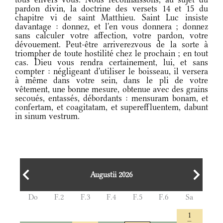
pardon divin, la doctrine des versets 14 et 15 du
chapitre vi de saint Matthieu. Saint Luc insiste
davantage : donnez, et l'en vous donnera ; donnez
sans calculer votre affection, votre pardon, votre
dévouement. Peut-être arriverezvous de la sorte à
triompher de toute hostilité chez le prochain ; en tout
cas. Dieu vous rendra certainement, lui, et sans
compter : négligeant d'utiliser le boisseau, il versera
à même dans votre sein, dans le pli de votre
vêtement, une bonne mesure, obtenue avec des grains
secoués, entassés, débordants : mensuram bonam, et
confertam, et coagitatam, et supereffluentem, dabunt
in sinum vestrum.
Augustii 2026
Do
F.2
F.3
F.4
F.5
F.6
Sa
1