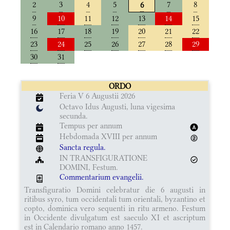
2
3
4
5
7
8
6
9
10
11
12
13
14
15
16
17
18
19
20
21
22
23
24
25
26
27
28
29
30
31
ORDO
Feria V 6 Augustii 2026
Octavo Idus Augusti, luna vigesima
secunda.
Tempus per annum
Hebdomada XVIII per annum
Sancta regula.
IN TRANSFIGURATIONE
DOMINI, Festum.
Commentarium evangelii.
Transfiguratio Domini celebratur die 6 augusti in
ritibus syro, tum occidentali tum orientali, byzantino et
copto, dominica vero sequenti in ritu armeno. Festum
in Occidente divulgatum est saeculo XI et ascriptum
est in Calendario romano anno 1457.