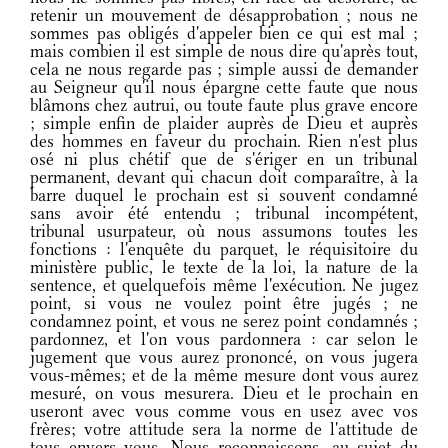
retenir un mouvement de désapprobation ; nous ne
sommes pas obligés d'appeler bien ce qui est mal ;
mais combien il est simple de nous dire qu'après tout,
cela ne nous regarde pas ; simple aussi de demander
au Seigneur qu'il nous épargne cette faute que nous
blâmons chez autrui, ou toute faute plus grave encore
; simple enfin de plaider auprès de Dieu et auprès
des hommes en faveur du prochain. Rien n'est plus
osé ni plus chétif que de s'ériger en un tribunal
permanent, devant qui chacun doit comparaître, à la
barre duquel le prochain est si souvent condamné
sans avoir été entendu ; tribunal incompétent,
tribunal usurpateur, où nous assumons toutes les
fonctions : l'enquête du parquet, le réquisitoire du
ministère public, le texte de la loi, la nature de la
sentence, et quelquefois même l'exécution. Ne jugez
point, si vous ne voulez point être jugés ; ne
condamnez point, et vous ne serez point condamnés ;
pardonnez, et l'on vous pardonnera : car selon le
jugement que vous aurez prononcé, on vous jugera
vous-mêmes; et de la même mesure dont vous aurez
mesuré, on vous mesurera. Dieu et le prochain en
useront avec vous comme vous en usez avec vos
frères; votre attitude sera la norme de l'attitude de
tous envers vous. Nous reconnaissons, au sujet du