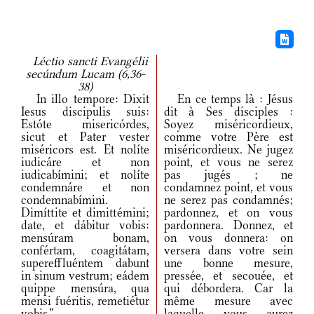
Léctio sancti Evangélii
secúndum Lucam (6,36-
38)
In illo tempore: Dixit
En ce temps là : Jésus
Iesus discipulis suis:
dit à Ses disciples :
Estóte misericórdes,
Soyez miséricordieux,
sicut et Pater vester
comme votre Père est
miséricors est. Et nolíte
miséricordieux. Ne jugez
iudicáre et non
point, et vous ne serez
iudicabímini; et nolíte
pas jugés ; ne
condemnáre et non
condamnez point, et vous
condemnabímini.
ne serez pas condamnés;
Dimíttite et dimittémini;
pardonnez, et on vous
date, et dábitur vobis:
pardonnera. Donnez, et
mensúram bonam,
on vous donnera: on
confértam, coagitátam,
versera dans votre sein
supereffluéntem dabunt
une bonne mesure,
in sinum vestrum; eádem
pressée, et secouée, et
quippe mensúra, qua
qui débordera. Car la
mensi fuéritis, remetiétur
même mesure avec
vobis.”
laquelle vous aurez