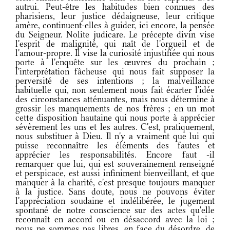
autrui. Peut-être les habitudes bien connues des
pharisiens, leur justice dédaigneuse, leur critique
amère, continuent-elles à guider, ici encore, la pensée
du Seigneur. Nolite judicare. Le précepte divin vise
l'esprit de malignité, qui naît de l'orgueil et de
l'amour-propre. Il vise la curiosité injustifiée qui nous
porte à l'enquête sur les œuvres du prochain ;
l'interprétation fâcheuse qui nous fait supposer la
perversité de ses intentions ; la malveillance
habituelle qui, non seulement nous fait écarter l'idée
des circonstances atténuantes, mais nous détermine à
grossir les manquements de nos frères ; en un mot
cette disposition hautaine qui nous porte à apprécier
sévèrement les uns et les autres. C'est, pratiquement,
nous substituer à Dieu. Il n'y a vraiment que lui qui
puisse reconnaître les éléments des fautes et
apprécier les responsabilités. Encore faut -il
remarquer que lui, qui est souverainement renseigné
et perspicace, est aussi infiniment bienveillant, et que
manquer à la charité, c'est presque toujours manquer
à la justice. Sans doute, nous ne pouvons éviter
l'appréciation soudaine et indélibérée, le jugement
spontané de notre conscience sur des actes qu'elle
reconnaît en accord ou en désaccord avec la loi ;
nous ne sommes pas libres, en face du désordre, de