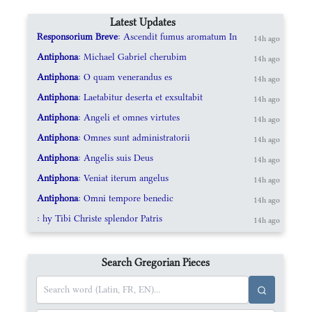
Latest Updates
Responsorium Breve
: Ascendit fumus aromatum In
14h ago
Antiphona
: Michael Gabriel cherubim
14h ago
Antiphona
: O quam venerandus es
14h ago
Antiphona
: Laetabitur deserta et exsultabit
14h ago
Antiphona
: Angeli et omnes virtutes
14h ago
Antiphona
: Omnes sunt administratorii
14h ago
Antiphona
: Angelis suis Deus
14h ago
Antiphona
: Veniat iterum angelus
14h ago
Antiphona
: Omni tempore benedic
14h ago
: hy Tibi Christe splendor Patris
14h ago
Search Gregorian Pieces