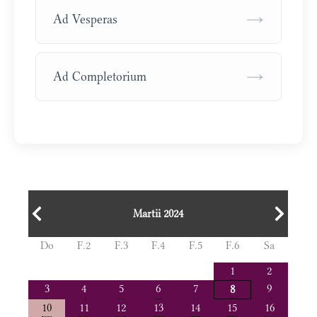
→
Ad Vesperas
→
Ad Completorium
Martii 2024
Do
F.2
F.3
F.4
F.5
F.6
Sa
1
2
3
4
5
6
7
9
8
10
11
12
13
14
15
16