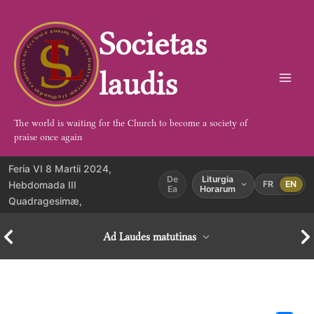
Aller
au
Societas
contenu
laudis
The world is waiting for the Church to become a society of
praise once again
Feria VI 8 Martii 2024,
De
Liturgia
Hebdomada III
FR
EN
Ea
Horarum
Quadragesimæ,
Ad Laudes matutinas