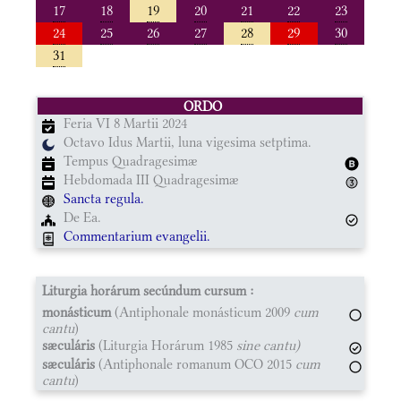
17
18
19
20
21
22
23
24
25
26
27
28
29
30
31
ORDO
Feria VI 8 Martii 2024
Octavo Idus Martii, luna vigesima setptima.
Tempus Quadragesimæ
Hebdomada III Quadragesimæ
Sancta regula.
De Ea.
Commentarium evangelii.
Liturgia horárum secúndum cursum :
monásticum
(Antiphonale monásticum 2009
cum
cantu
)
sæculáris
(Liturgia Horárum 1985
sine cantu)
sæculáris
(Antiphonale romanum OCO 2015
cum
cantu
)