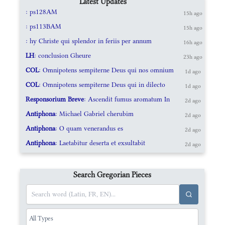
Latest Updates
: ps128AM
15h ago
: ps113BAM
15h ago
: hy Christe qui splendor in feriis per annum
16h ago
LH
: conclusion Gheure
23h ago
COL
: Omnipotens sempiterne Deus qui nos omnium
1d ago
COL
: Omnipotens sempiterne Deus qui in dilecto
1d ago
Responsorium Breve
: Ascendit fumus aromatum In
2d ago
Antiphona
: Michael Gabriel cherubim
2d ago
Antiphona
: O quam venerandus es
2d ago
Antiphona
: Laetabitur deserta et exsultabit
2d ago
Search Gregorian Pieces