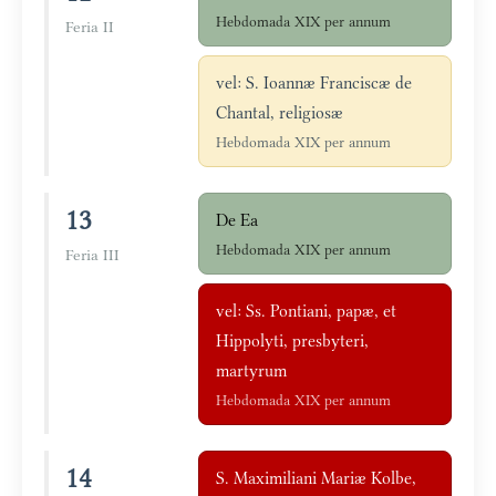
Hebdomada XIX per annum
Feria II
vel: S. Ioannæ Franciscæ de
Chantal, religiosæ
Hebdomada XIX per annum
13
De Ea
Hebdomada XIX per annum
Feria III
vel: Ss. Pontiani, papæ, et
Hippolyti, presbyteri,
martyrum
Hebdomada XIX per annum
14
S. Maximiliani Mariæ Kolbe,