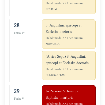
Hebdomada XXI per annum
FESTUM
28
S. Augustini, episcopi et
Ecclesiæ doctoris
Feria IV
Hebdomada XXI per annum
MEMORIA
(Africa Sept.) S. Augustíni,
epíscopi et Ecclésiæ doctóris
Hebdomada XXI per annum
SOLLEMNITAS
29
In Passione S. Ioannis
Baptistæ, martyris
Feria V
Hebdomada XXI per annum