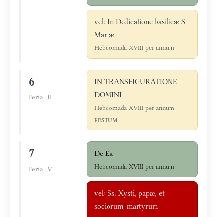
vel: In Dedicatione basilicæ S.
Mariæ
Hebdomada XVIII per annum
6
IN TRANSFIGURATIONE
DOMINI
Feria III
Hebdomada XVIII per annum
FESTUM
7
De Ea
Hebdomada XVIII per annum
Feria IV
vel: Ss. Xysti, papæ, et
sociorum, martyrum