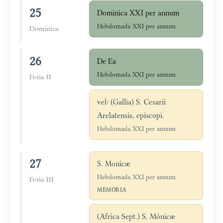
25
Dominica XXI per annum
Hebdomada XXI per annum
Dominica
26
De Ea
Hebdomada XXI per annum
Feria II
vel: (Gallia) S. Cesarii
Arelatensis, episcopi.
Hebdomada XXI per annum
27
S. Monicæ
Hebdomada XXI per annum
Feria III
MEMORIA
(Africa Sept.) S. Mónicæ