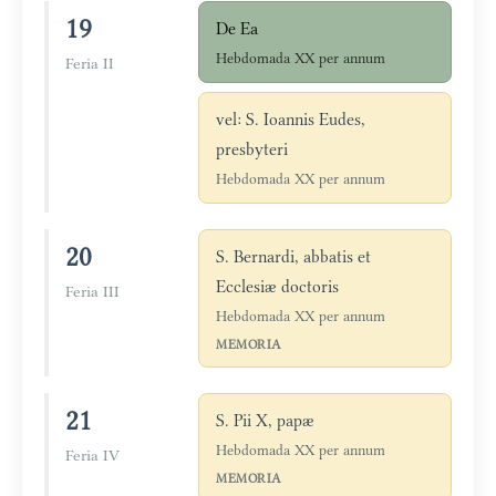
19
De Ea
Hebdomada XX per annum
Feria II
vel: S. Ioannis Eudes,
presbyteri
Hebdomada XX per annum
20
S. Bernardi, abbatis et
Ecclesiæ doctoris
Feria III
Hebdomada XX per annum
MEMORIA
21
S. Pii X, papæ
Hebdomada XX per annum
Feria IV
MEMORIA