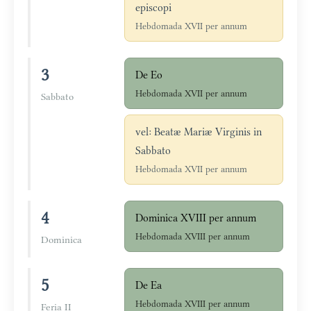
episcopi
Hebdomada XVII per annum
3
De Eo
Hebdomada XVII per annum
Sabbato
vel: Beatæ Mariæ Virginis in
Sabbato
Hebdomada XVII per annum
4
Dominica XVIII per annum
Hebdomada XVIII per annum
Dominica
5
De Ea
Hebdomada XVIII per annum
Feria II