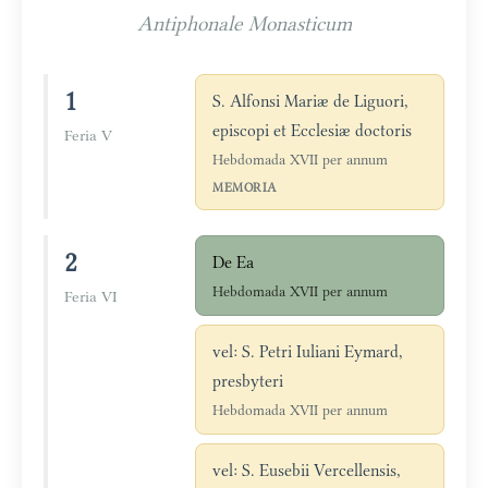
Antiphonale Monasticum
1
S. Alfonsi Mariæ de Liguori,
episcopi et Ecclesiæ doctoris
Feria V
Hebdomada XVII per annum
MEMORIA
2
De Ea
Hebdomada XVII per annum
Feria VI
vel: S. Petri Iuliani Eymard,
presbyteri
Hebdomada XVII per annum
vel: S. Eusebii Vercellensis,