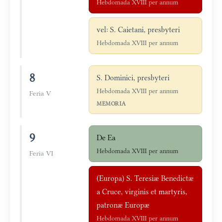
Hebdomada XVIII per annum
vel: S. Caietani, presbyteri
Hebdomada XVIII per annum
8
S. Dominici, presbyteri
Hebdomada XVIII per annum
Feria V
MEMORIA
9
De Ea
Hebdomada XVIII per annum
Feria VI
(Europa) S. Teresiæ Benedictæ
a Cruce, virginis et martyris,
patronæ Europæ
Hebdomada XVIII per annum