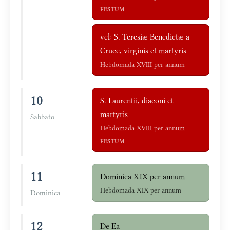
FESTUM
vel: S. Teresiæ Benedictæ a
Cruce, virginis et martyris
Hebdomada XVIII per annum
10
S. Laurentii, diaconi et
martyris
Sabbato
Hebdomada XVIII per annum
FESTUM
11
Dominica XIX per annum
Hebdomada XIX per annum
Dominica
12
De Ea