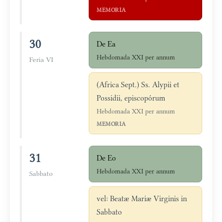
MEMORIA
30
De Ea
Hebdomada XXI per annum
Feria VI
(Africa Sept.) Ss. Alypii et
Possidii, episcopórum
Hebdomada XXI per annum
MEMORIA
31
De Eo
Hebdomada XXI per annum
Sabbato
vel: Beatæ Mariæ Virginis in
Sabbato