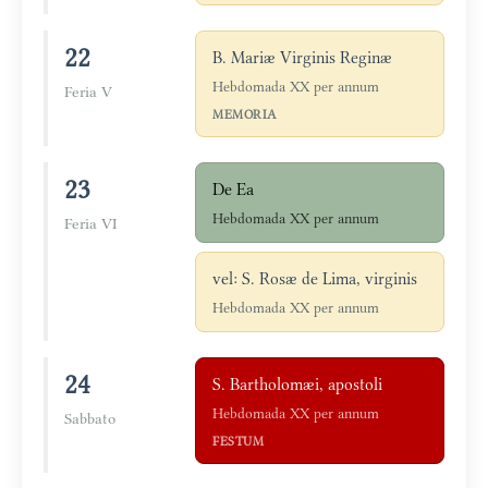
22
B. Mariæ Virginis Reginæ
Hebdomada XX per annum
Feria V
MEMORIA
23
De Ea
Hebdomada XX per annum
Feria VI
vel: S. Rosæ de Lima, virginis
Hebdomada XX per annum
24
S. Bartholomæi, apostoli
Hebdomada XX per annum
Sabbato
FESTUM