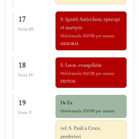
17
S. Ignatii Antiocheni, episcopi
et martyris
Feria III
Hebdomada XXVIII per annum
MEMORIA
18
S. Lucæ, evangelistæ
Hebdomada XXVIII per annum
Feria IV
FESTUM
19
De Ea
Hebdomada XXVIII per annum
Feria V
vel: S. Pauli a Cruce,
presbyteri