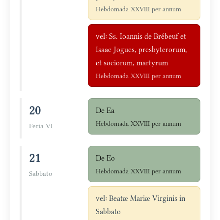
Hebdomada XXVIII per annum
vel: Ss. Ioannis de Brébeuf et
Isaac Jogues, presbyterorum,
et sociorum, martyrum
Hebdomada XXVIII per annum
20
De Ea
Hebdomada XXVIII per annum
Feria VI
21
De Eo
Hebdomada XXVIII per annum
Sabbato
vel: Beatæ Mariæ Virginis in
Sabbato