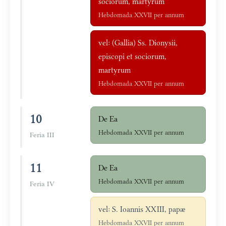
sociorum, martyrum
Hebdomada XXVII per annum
vel: (Gallia) Ss. Dionysii,
episcopi et sociorum,
martyrum
Hebdomada XXVII per annum
10
De Ea
Hebdomada XXVII per annum
Feria III
11
De Ea
Hebdomada XXVII per annum
Feria IV
vel: S. Ioannis XXIII, papæ
Hebdomada XXVII per annum