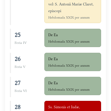
vel: S. Antonii Mariæ Claret,
episcopi
Hebdomada XXIX per annum
25
De Ea
Hebdomada XXIX per annum
Feria IV
26
De Ea
Hebdomada XXIX per annum
Feria V
27
De Ea
Hebdomada XXIX per annum
Feria VI
28
Ss. Simonis et Iudæ,