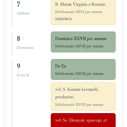
7
B. Mariæ Virginis a Rosario
Hebdomada XXVI per annum
Sabbato
MEMORIA
8
Dominica XXVII per annum
Hebdomada XXVII per annum
Dominica
9
De Ea
Hebdomada XXVII per annum
Feria II
vel: S. Ioannis Leonardi,
presbyteri
Hebdomada XXVII per annum
vel: Ss. Dionysii, episcopi, et