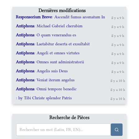
Dernières modifications
Responsorium Breve
: Ascendit fumus aromatum In
il y a 9 h
Antiphona
: Michael Gabriel cherubim
il y a 9 h
Antiphona
: O quam venerandus es
il y a 9 h
Antiphona
: Laetabitur deserta et exsultabit
il y a 9 h
Antiphona
: Angeli et omnes virtutes
il y a 9 h
Antiphona
: Omnes sunt administratorii
il y a 9 h
Antiphona
: Angelis suis Deus
il y a 9 h
Antiphona
: Veniat iterum angelus
il y a 10 h
Antiphona
: Omni tempore benedic
il y a 10 h
: hy Tibi Christe splendor Patris
il y a 10 h
Recherche de Pièces