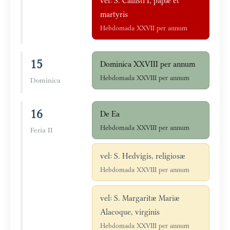
vel: S. Callisti I, papæ et
martyris
Hebdomada XXVII per annum
15
Dominica XXVIII per annum
Hebdomada XXVIII per annum
Dominica
16
De Ea
Hebdomada XXVIII per annum
Feria II
vel: S. Hedvigis, religiosæ
Hebdomada XXVIII per annum
vel: S. Margaritæ Mariæ
Alacoque, virginis
Hebdomada XXVIII per annum