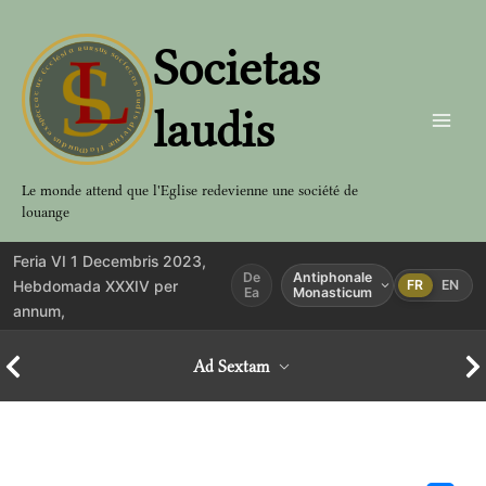
Aller
au
Societas
contenu
laudis
Le monde attend que l'Eglise redevienne une société de
louange
Feria VI 1 Decembris 2023,
De
Antiphonale
Hebdomada XXXIV per
FR
EN
Ea
Monasticum
annum,
Ad Sextam