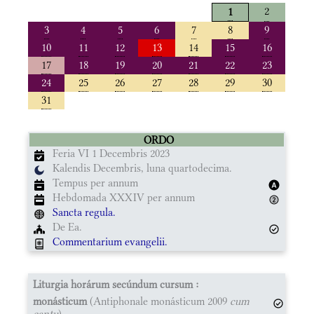
2
1
3
4
5
6
7
8
9
10
11
12
13
14
15
16
17
18
19
20
21
22
23
24
25
26
27
28
29
30
31
ORDO
Feria VI 1 Decembris 2023
Kalendis Decembris, luna quartodecima.
Tempus per annum
Hebdomada XXXIV per annum
Sancta regula.
De Ea.
Commentarium evangelii.
Liturgia horárum secúndum cursum :
monásticum
(Antiphonale monásticum 2009
cum
cantu
)