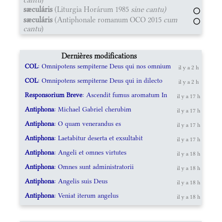
sæculáris
(Liturgia Horárum 1985
sine cantu)
sæculáris
(Antiphonale romanum OCO 2015
cum
cantu
)
Dernières modifications
COL
: Omnipotens sempiterne Deus qui nos omnium
il y a 2 h
COL
: Omnipotens sempiterne Deus qui in dilecto
il y a 2 h
Responsorium Breve
: Ascendit fumus aromatum In
il y a 17 h
Antiphona
: Michael Gabriel cherubim
il y a 17 h
Antiphona
: O quam venerandus es
il y a 17 h
Antiphona
: Laetabitur deserta et exsultabit
il y a 17 h
Antiphona
: Angeli et omnes virtutes
il y a 18 h
Antiphona
: Omnes sunt administratorii
il y a 18 h
Antiphona
: Angelis suis Deus
il y a 18 h
Antiphona
: Veniat iterum angelus
il y a 18 h