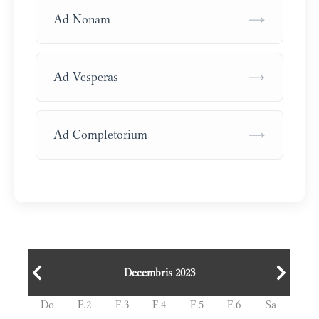
→
Ad Nonam
→
Ad Vesperas
→
Ad Completorium
Decembris 2023
Do
F.2
F.3
F.4
F.5
F.6
Sa