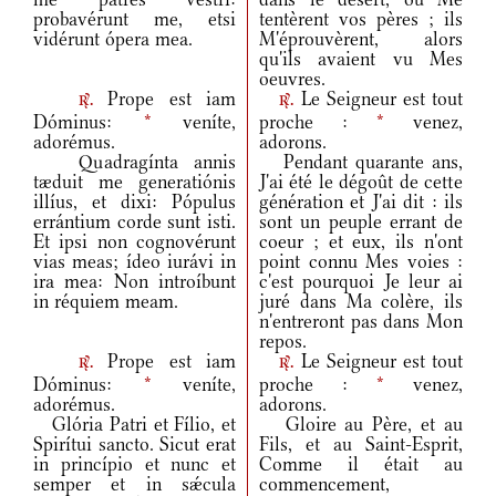
probavérunt me, etsi
tentèrent vos pères ; ils
vidérunt ópera mea.
M'éprouvèrent, alors
qu'ils avaient vu Mes
oeuvres.
Prope est iam
Le Seigneur est tout
r.
r.
Dóminus:
*
veníte,
proche :
*
venez,
adorémus.
adorons.
Quadragínta annis
Pendant quarante ans,
tæduit me generatiónis
J'ai été le dégoût de cette
illíus, et dixi: Pópulus
génération et J'ai dit : ils
errántium corde sunt isti.
sont un peuple errant de
Et ipsi non cognovérunt
coeur ; et eux, ils n'ont
vias meas; ídeo iurávi in
point connu Mes voies :
ira mea: Non introíbunt
c'est pourquoi Je leur ai
in réquiem meam.
juré dans Ma colère, ils
n'entreront pas dans Mon
repos.
Prope est iam
Le Seigneur est tout
r.
r.
Dóminus:
*
veníte,
proche :
*
venez,
adorémus.
adorons.
Glória Patri et Fílio, et
Gloire au Père, et au
Spirítui sancto. Sicut erat
Fils, et au Saint-Esprit,
in princípio et nunc et
Comme il était au
semper et in sǽcula
commencement,