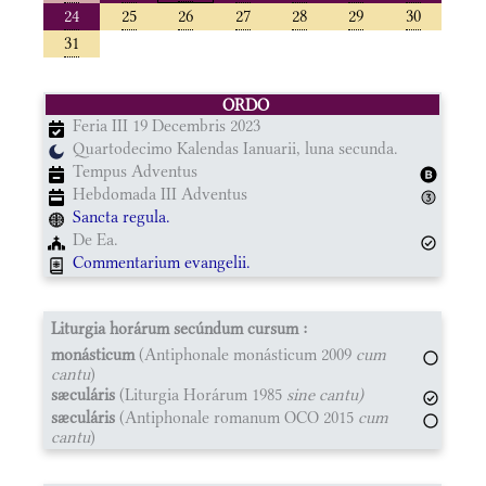
24
25
26
27
28
29
30
31
ORDO
Feria III 19 Decembris 2023
Quartodecimo Kalendas Ianuarii, luna secunda.
Tempus Adventus
Hebdomada III Adventus
Sancta regula.
De Ea.
Commentarium evangelii.
Liturgia horárum secúndum cursum :
monásticum
(Antiphonale monásticum 2009
cum
cantu
)
sæculáris
(Liturgia Horárum 1985
sine cantu)
sæculáris
(Antiphonale romanum OCO 2015
cum
cantu
)