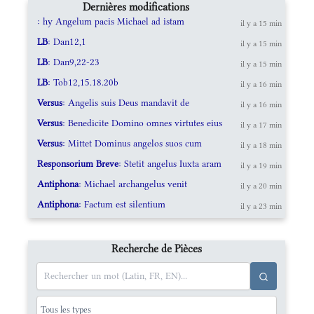
Dernières modifications
: hy Angelum pacis Michael ad istam
il y a 15 min
LB
: Dan12,1
il y a 15 min
LB
: Dan9,22-23
il y a 15 min
LB
: Tob12,15.18.20b
il y a 16 min
Versus
: Angelis suis Deus mandavit de
il y a 16 min
Versus
: Benedicite Domino omnes virtutes eius
il y a 17 min
Versus
: Mittet Dominus angelos suos cum
il y a 18 min
Responsorium Breve
: Stetit angelus Iuxta aram
il y a 19 min
Antiphona
: Michael archangelus venit
il y a 20 min
Antiphona
: Factum est silentium
il y a 23 min
Recherche de Pièces