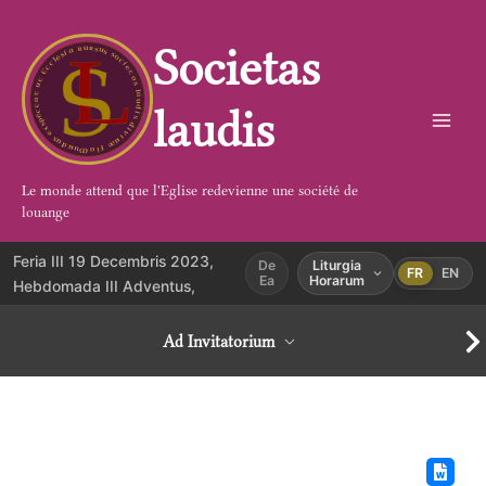
Aller
au
Societas
contenu
laudis
Le monde attend que l'Eglise redevienne une société de
louange
Feria III 19 Decembris 2023,
De
Liturgia
FR
EN
Ea
Horarum
Hebdomada III Adventus,
Ad Invitatorium