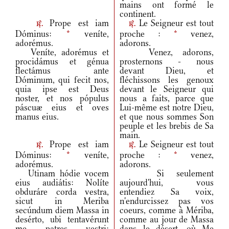
mains ont formé le
continent.
Prope est iam
Le Seigneur est tout
r.
r.
Dóminus:
*
veníte,
proche :
*
venez,
adorémus.
adorons.
Veníte, adorémus et
Venez, adorons,
procidámus et génua
prosternons - nous
flectámus ante
devant Dieu, et
Dóminum, qui fecit nos,
fléchissons les genoux
quia ipse est Deus
devant le Seigneur qui
noster, et nos pópulus
nous a faits, parce que
páscuæ eius et oves
Lui-même est notre Dieu,
manus eius.
et que nous sommes Son
peuple et les brebis de Sa
main.
Prope est iam
Le Seigneur est tout
r.
r.
Dóminus:
*
veníte,
proche :
*
venez,
adorémus.
adorons.
Utinam hódie vocem
Si seulement
eius audiátis: Nolíte
aujourd'hui, vous
obduráre corda vestra,
entendiez Sa voix,
sicut in Meriba
n'endurcissez pas vos
secúndum diem Massa in
coeurs, comme à Mériba,
desérto, ubi tentavérunt
comme au jour de Massa
me patres vestri:
dans le désert, où Me