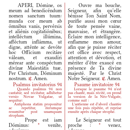
APERI, Dómine, os
Ouvre ma bouche,
meum ad benedicéndum
Seigneur, afin qu’elle
nomen sanctum tuum:
bénisse Ton Saint Nom,
munda cor meum ab
purifie aussi mon cœur
ómnibus vanis, pervérsis
de toute pensée vaine,
et aliénis cogitatiónibus;
mauvaise, et étrangère.
intelléctum illúmina,
Éclaire mon intelligence,
afféctum inflámma, ut
enflamme mon amour,
digne, atténte ac devóte
afin que je puisse réciter
hoc Offícium recitáre
cet office avec respect,
váleam, et exaudíri
attention et dévotion, et
mérear ante conspéctum
mériter d’être exaucé en
divínæ Maiestátis tuæ.
présence de Ta divine
Per Christum, Dóminum
majesté. Par le Christ
nostrum.
Amen.
Notre Seigneur.
Amen.
r.
r.
Psalmus invitatorius 94
Psaume invitatoire 94
Quando psalmus 94 non
Lorsque le psaume 94 n'est
cantatur, sed recitatur, adhibetur
pas chanté, mais récité, on prend
versio Novae Vulgatae, ut
la version de la Néo-Vulgate,
sequitur:
comme suit :
Antiphona statim proponitur
L'antienne est d'abord chantée
ac repetitur, iterumque
une fois puis répétée, et reprise
resumitur post unamquam
ensuite après chaque strophe.
stropham.
Prope est iam
Le Seigneur est tout
Dóminus:
*
veníte,
proche :
*
venez,