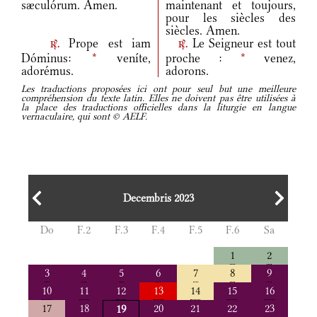
sæculórum. Amen.
maintenant et toujours,
pour les siècles des
siècles. Amen.
Prope est iam
Le Seigneur est tout
r.
r.
Dóminus:
*
veníte,
proche :
*
venez,
adorémus.
adorons.
Les traductions proposées ici ont pour seul but une meilleure
compréhension du texte latin. Elles ne doivent pas être utilisées à
la place des traductions officielles dans la liturgie en langue
vernaculaire, qui sont © AELF.
Decembris 2023
Do
F.2
F.3
F.4
F.5
F.6
Sa
1
2
3
4
5
6
7
8
9
10
11
12
13
14
15
16
17
18
20
21
22
23
19