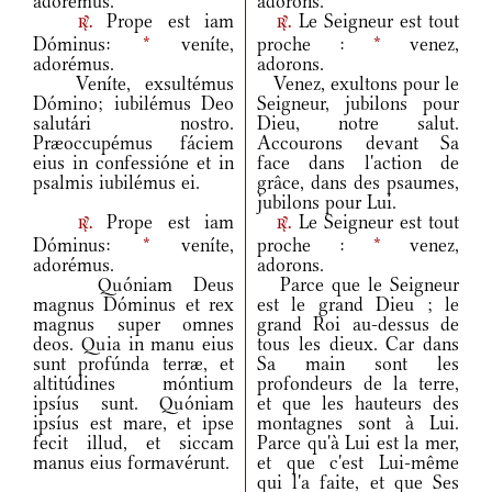
adorémus.
adorons.
Prope est iam
Le Seigneur est tout
r.
r.
Dóminus:
*
veníte,
proche :
*
venez,
adorémus.
adorons.
Veníte, exsultémus
Venez, exultons pour le
Dómino; iubilémus Deo
Seigneur, jubilons pour
salutári nostro.
Dieu, notre salut.
Præoccupémus fáciem
Accourons devant Sa
eius in confessióne et in
face dans l'action de
psalmis iubilémus ei.
grâce, dans des psaumes,
jubilons pour Lui.
Prope est iam
Le Seigneur est tout
r.
r.
Dóminus:
*
veníte,
proche :
*
venez,
adorémus.
adorons.
Quóniam Deus
Parce que le Seigneur
magnus Dóminus et rex
est le grand Dieu ; le
magnus super omnes
grand Roi au-dessus de
deos. Quia in manu eius
tous les dieux. Car dans
sunt profúnda terræ, et
Sa main sont les
altitúdines móntium
profondeurs de la terre,
ipsíus sunt. Quóniam
et que les hauteurs des
ipsíus est mare, et ipse
montagnes sont à Lui.
fecit illud, et siccam
Parce qu'à Lui est la mer,
manus eius formavérunt.
et que c'est Lui-même
qui l'a faite, et que Ses