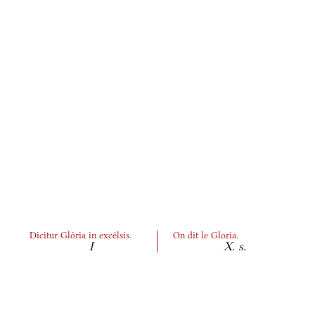
Dicitur Glória in excélsis.
On dit le Gloria.
I
X. s.