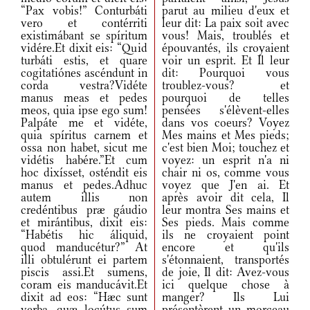
“Pax vobis!” Conturbáti
parut au milieu d'eux et
vero et contérriti
leur dit: La paix soit avec
existimábant se spíritum
vous! Mais, troublés et
vidére.Et dixit eis: “Quid
épouvantés, ils croyaient
turbáti estis, et quare
voir un esprit. Et Il leur
cogitatiónes ascéndunt in
dit: Pourquoi vous
corda vestra?Vidéte
troublez-vous? et
manus meas et pedes
pourquoi de telles
meos, quia ipse ego sum!
pensées s'élèvent-elles
Palpáte me et vidéte,
dans vos coeurs? Voyez
quia spíritus carnem et
Mes mains et Mes pieds;
ossa non habet, sicut me
c'est bien Moi; touchez et
vidétis habére.”Et cum
voyez: un esprit n'a ni
hoc dixísset, osténdit eis
chair ni os, comme vous
manus et pedes.Adhuc
voyez que J'en ai. Et
autem illis non
après avoir dit cela, Il
credéntibus præ gáudio
leur montra Ses mains et
et mirántibus, dixit eis:
Ses pieds. Mais comme
“Habétis hic áliquid,
ils ne croyaient point
quod manducétur?” At
encore et qu'ils
illi obtulérunt ei partem
s'étonnaient, transportés
piscis assi.Et sumens,
de joie, Il dit: Avez-vous
coram eis manducávit.Et
ici quelque chose à
dixit ad eos: “Hæc sunt
manger? Ils Lui
verba, quæ locútus sum
présentèrent un morceau