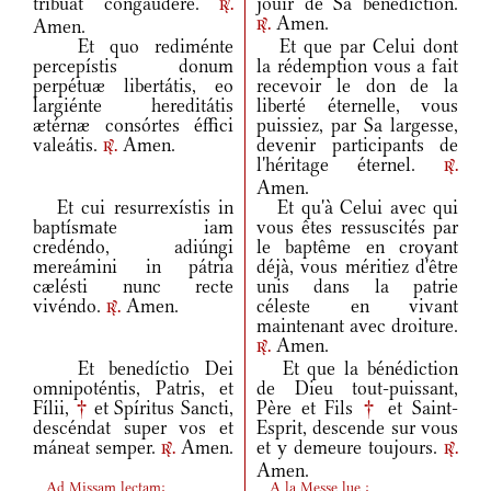
tríbuat congaudére.
jouir de Sa bénédiction.
r.
Amen.
Amen.
r.
Et quo rediménte
Et que par Celui dont
percepístis donum
la rédemption vous a fait
perpétuæ libertátis, eo
recevoir le don de la
largiénte hereditátis
liberté éternelle, vous
ætérnæ consórtes éffici
puissiez, par Sa largesse,
valeátis.
Amen.
devenir participants de
r.
l'héritage éternel.
r.
Amen.
Et cui resurrexístis in
Et qu'à Celui avec qui
baptísmate iam
vous êtes ressuscités par
credéndo, adiúngi
le baptême en croyant
mereámini in pátria
déjà, vous méritiez d'être
cælésti nunc recte
unis dans la patrie
vivéndo.
Amen.
céleste en vivant
r.
maintenant avec droiture.
Amen.
r.
Et benedíctio Dei
Et que la bénédiction
omnipoténtis, Patris, et
de Dieu tout-puissant,
Fílii,
†
et Spíritus Sancti,
Père et Fils
†
et Saint-
descéndat super vos et
Esprit, descende sur vous
máneat semper.
Amen.
et y demeure toujours.
r.
r.
Amen.
Ad Missam lectam:
A la Messe lue :