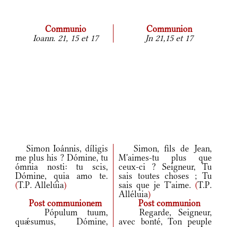
Communio
Communion
Ioann. 21, 15 et 17
Jn 21,15 et 17
Simon Ioánnis, díligis
Simon, fils de Jean,
me plus his ? Dómine, tu
M'aimes-tu plus que
ómnia nosti: tu scis,
ceux-ci ? Seigneur, Tu
Dómine, quia amo te.
sais toutes choses ; Tu
(
T.P. Allelúia
)
sais que je T'aime.
(
T.P.
Alléluia
)
Post communionem
Post communion
Pópulum tuum,
Regarde, Seigneur,
quǽsumus, Dómine,
avec bonté, Ton peuple