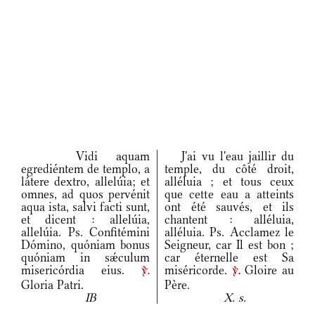
Vidi aquam
J'ai vu l'eau jaillir du
egrediéntem de templo, a
temple, du côté droit,
látere dextro, allelúia; et
alléluia ; et tous ceux
omnes, ad quos pervénit
que cette eau a atteints
aqua ista, salvi facti sunt,
ont été sauvés, et ils
et dicent : allelúia,
chantent : alléluia,
allelúia. Ps. Confitémini
alléluia. Ps. Acclamez le
Dómino, quóniam bonus
Seigneur, car Il est bon ;
quóniam in sǽculum
car éternelle est Sa
misericórdia eius.
miséricorde.
Gloire au
v.
v.
Gloria Patri.
Père.
IB
X. s.