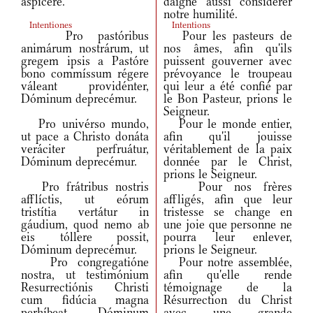
aspícere.
daigne aussi considérer
notre humilité.
Intentiones
Intentions
Pro pastóribus
Pour les pasteurs de
animárum nostrárum, ut
nos âmes, afin qu'ils
gregem ipsis a Pastóre
puissent gouverner avec
bono commíssum régere
prévoyance le troupeau
váleant providénter,
qui leur a été confié par
Dóminum deprecémur.
le Bon Pasteur, prions le
Seigneur.
Pro univérso mundo,
Pour le monde entier,
ut pace a Christo donáta
afin qu'il jouisse
veráciter perfruátur,
véritablement de la paix
Dóminum deprecémur.
donnée par le Christ,
prions le Seigneur.
Pro frátribus nostris
Pour nos frères
afflíctis, ut eórum
affligés, afin que leur
tristítia vertátur in
tristesse se change en
gáudium, quod nemo ab
une joie que personne ne
eis tóllere possit,
pourra leur enlever,
Dóminum deprecémur.
prions le Seigneur.
Pro congregatióne
Pour notre assemblée,
nostra, ut testimónium
afin qu'elle rende
Resurrectiónis Christi
témoignage de la
cum fidúcia magna
Résurrection du Christ
perhíbeat, Dóminum
avec une grande