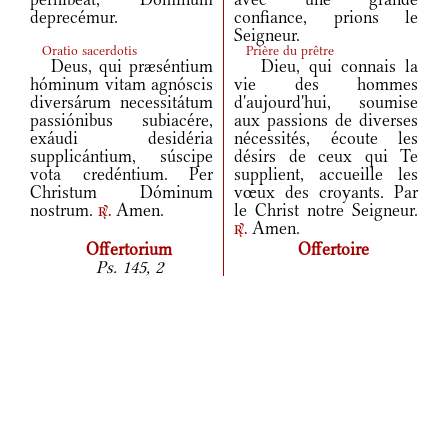
deprecémur.
confiance, prions le
Seigneur.
Oratio sacerdotis
Prière du prêtre
Deus, qui præséntium
Dieu, qui connais la
hóminum vitam agnóscis
vie des hommes
diversárum necessitátum
d'aujourd'hui, soumise
passiónibus subiacére,
aux passions de diverses
exáudi desidéria
nécessités, écoute les
supplicántium, súscipe
désirs de ceux qui Te
vota credéntium. Per
supplient, accueille les
Christum Dóminum
vœux des croyants. Par
nostrum.
Amen.
le Christ notre Seigneur.
r.
Amen.
r.
Offertorium
Offertoire
Ps. 145, 2