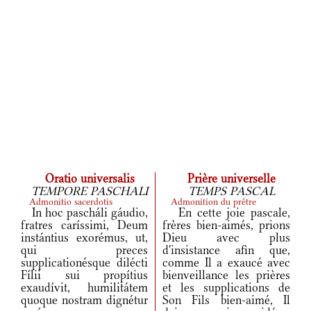
Oratio universalis
Prière universelle
TEMPORE PASCHALI
TEMPS PASCAL
Admonitio sacerdotis
Admonition du prêtre
In hoc pascháli gáudio,
En cette joie pascale,
fratres caríssimi, Deum
frères bien-aimés, prions
instántius exorémus, ut,
Dieu avec plus
qui preces
d'insistance afin que,
supplicationésque dilécti
comme Il a exaucé avec
Fílii sui propítius
bienveillance les prières
exaudívit, humilitátem
et les supplications de
quoque nostram dignétur
Son Fils bien-aimé, Il