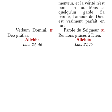
menteur, et la vérité n'est
point en lui. Mais si
quelqu'un garde Sa
parole, l'amour de Dieu
est vraiment parfait en
lui .
Verbum Dómini.
Parole du Seigneur.
r.
r.
Deo grátias.
Rendons grâces à Dieu.
Allelúia
Alléluia
Luc. 24, 46
Luc. 24,46