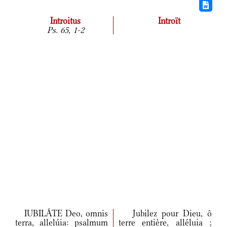
Introitus
Introït
Ps. 65, 1-2
IUBILÁTE Deo, omnis
Jubilez pour Dieu, ô
terra, allelúia: psalmum
terre entière, alléluia ;