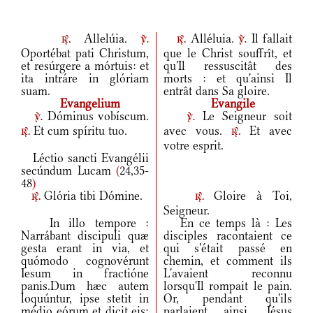
Allelúia.
Alléluia.
Il fallait
r.
v.
r.
v.
Oportébat pati Christum,
que le Christ souffrît, et
et resúrgere a mórtuis: et
qu'Il ressuscitât des
ita intráre in glóriam
morts : et qu'ainsi Il
suam.
entrât dans Sa gloire.
Evangelium
Evangile
Dóminus vobíscum.
Le Seigneur soit
v.
v.
Et cum spíritu tuo.
avec vous.
Et avec
r.
r.
votre esprit.
Léctio sancti Evangélii
secúndum Lucam
(
24,35-
48
)
Glória tibi Dómine.
Gloire à Toi,
r.
r.
Seigneur.
In illo tempore :
En ce temps là : Les
Narrábant discipuli quæ
disciples racontaient ce
gesta erant in via, et
qui s'était passé en
quómodo cognovérunt
chemin, et comment ils
Iesum in fractióne
L'avaient reconnu
panis.Dum hæc autem
lorsqu'Il rompait le pain.
loquúntur, ipse stetit in
Or, pendant qu'ils
médio eórum et dicit eis:
parlaient ainsi, Jésus