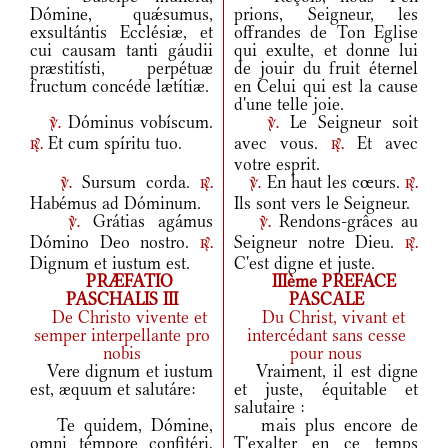
Dómine, quǽsumus,
prions, Seigneur, les
exsultántis Ecclésiæ, et
offrandes de Ton Eglise
cui causam tanti gáudii
qui exulte, et donne lui
præstitísti, perpétuæ
de jouir du fruit éternel
fructum concéde lætítiæ.
en Celui qui est la cause
d'une telle joie.
Dóminus vobíscum.
Le Seigneur soit
v.
v.
Et cum spíritu tuo.
avec vous.
Et avec
r.
r.
votre esprit.
Sursum corda.
En haut les cœurs.
v.
r.
v.
r.
Habémus ad Dóminum.
Ils sont vers le Seigneur.
Grátias agámus
Rendons-grâces au
v.
v.
Dómino Deo nostro.
Seigneur notre Dieu.
r.
r.
Dignum et iustum est.
C'est digne et juste.
PRÆFATIO
IIIème PREFACE
PASCHALIS III
PASCALE
De Christo vivente et
Du Christ, vivant et
semper interpellante pro
intercédant sans cesse
nobis
pour nous
Vere dignum et iustum
Vraiment, il est digne
est, æquum et salutáre:
et juste, équitable et
salutaire :
Te quidem, Dómine,
mais plus encore de
omni témpore confitéri,
T'exalter en ce temps