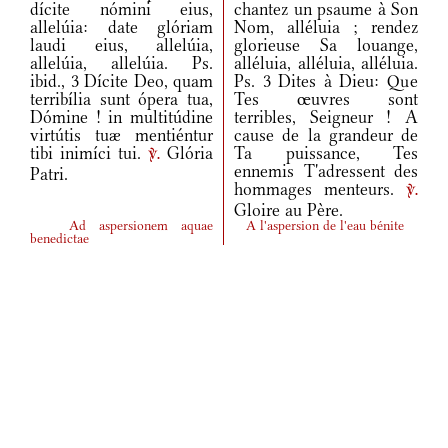
dícite nómini eius,
chantez un psaume à Son
allelúia: date glóriam
Nom, alléluia ; rendez
laudi eius, allelúia,
glorieuse Sa louange,
allelúia, allelúia. Ps.
alléluia, alléluia, alléluia.
ibid., 3 Dícite Deo, quam
Ps. 3 Dites à Dieu: Que
terribília sunt ópera tua,
Tes œuvres sont
Dómine ! in multitúdine
terribles, Seigneur ! A
virtútis tuæ mentiéntur
cause de la grandeur de
tibi inimíci tui.
Glória
Ta puissance, Tes
v.
ennemis T'adressent des
Patri.
hommages menteurs.
v.
Gloire au Père.
Ad aspersionem aquae
A l'aspersion de l'eau bénite
benedictae