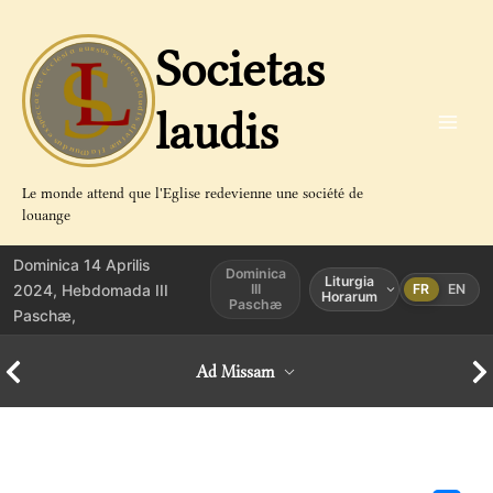
Aller
au
Societas
contenu
laudis
Le monde attend que l'Eglise redevienne une société de
louange
Dominica 14 Aprilis
Dominica
Liturgia
2024, Hebdomada III
III
FR
EN
Horarum
Paschæ
Paschæ,
Ad Missam