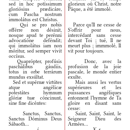
sed in hoc potíssimum
glorieux où Christ, notre
gloriósius prædicáre,
Pâque, a été immolé.
cum Pascha nostrum
immolátus est Christus.
Qui se pro nobis
Parce qu'Il ne cesse de
offérre non désinit,
S'offrir pour nous,
nosque apud te perénni
intercédant sans cesse
advocatióne deféndit;
devant Toi ; tué, Il ne
qui immolátus iam non
meurt plus ; immmolé, Il
móritur, sed semper vivit
vit pour toujours.
occísus.
Quaprópter, profúsis
Donc, avec la
paschálibus gáudiis,
profusion de la joie
totus in orbe terrárum
pascale, le monde entier
mundus exsúltat.
exulte.
Sed et supérnæ virtútes
Mais aussi les vertus
atque angélicæ
supérieures et les
potestátes hymnum
puissances angéliques
glóriæ tuæ cóncinunt,
entonnent l'hymne de Ta
sine fine dicéntes:
gloire en disant sans
cesse:
Sanctus, Sanctus,
Saint, Saint, Saint, le
Sanctus Dóminus Deus
Seigneur Dieu des
Sábaoth...
Armées...
i
X. s.