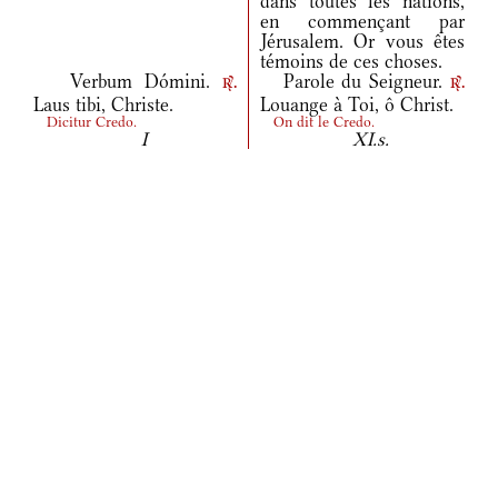
dans toutes les nations,
en commençant par
Jérusalem. Or vous êtes
témoins de ces choses.
Verbum Dómini.
Parole du Seigneur.
r.
r.
Laus tibi, Christe.
Louange à Toi, ô Christ.
Dicitur Credo.
On dit le Credo.
I
XI.s.