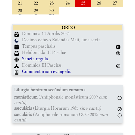
21
22
23
24
25
26
27
28
29
30
ORDO
Dominica 14 Aprilis 2024
Decimo octavo Kalendas Maii, luna sexta.
Tempus paschalis
Hebdomada III Paschæ
Sancta regula.
Dominica III Paschæ.
Commentarium evangelii.
Liturgia horárum secúndum cursum :
monásticum
(Antiphonale monásticum 2009
cum
cantu
)
sæculáris
(Liturgia Horárum 1985
sine cantu)
sæculáris
(Antiphonale romanum OCO 2015
cum
cantu
)