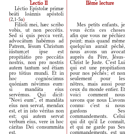
Lectio II
IIème lecture
Léctio Epístolæ primæ
beáti loánnis apóstoli
(
2,1-5a
)
Filíoli mei, hæc scribo
Mes petits enfants, je
vobis, ut non peccétis.
vous écris ces choses
Sed si quis pecca verit,
afin que vous ne péchiez
advocátum habémus ad
point; mais quand même
Patrem, Iésum Christum
quelqu'un aurait péché,
iústum;et ipse est
nous avons un avocat
propitiátio pro peccátis
auprès du Père, Jésus-
nostris, non pro nostris
Christ le Juste. C'est Lui
autem tantum sed étiam
qui est une propitiation
pro tótius mundi. Et in
pour nos péchés ; et non
hoc cognóscimus
seulement pour les
quóniam nóvimus eum:
nôtres, mais aussi pour
si mandáta eíus
ceux du monde entier. Et
servémus. Qui dicit:
voici comment nous
“Novi eum”, et mandáta
savons que nous L'avons
eíus non servat, mendax
connu: c'est si nous
est, et in isto véritas non
gardons Ses
est; qui autem servat
commandements. Celui
verbum eíus, vere in hoc
qui dit qu'il Le connaît,
cáritas Dei consummáta
et qui ne garde pas Ses
est.
commandements, est un