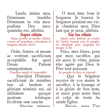
Lauda, ánima mea,
O mon âme, loue le
Dóminum: laudábo
Seigneur. Je louerai le
Dóminum in vita mea:
Seigneur pendant ma vie;
psallam Deo meo,
je chanterai mon Dieu
quámdiu ero, allelúia.
tant que je serai, alléluia.
Super oblata
Sur les oblats
Stans postea in medio altaris,
Après cela, debout au centre
versus ad populum, extendens et
de l'autel, tourné vers le peuple,
iungens manus, dicit:
en étendant puis joignant les
mains, il dit :
Oráte, fratres, ut meum
Priez, mes frères, pour
ac vestrum sacrifícium
que mon sacrifice, qui
acceptábile fiat apud
est aussi le vôtre, puisse
Deum Patrem
être agréé par Dieu le
omnipoténtem.
Père tout-puissant.
Populus surgit et respondet:
Le peuple se lève et répond :
Suscípiat Dóminus
Que le Seigneur
sacrifícium de mánibus
reçoive de vos mains le
tuis ad laudem et
sacrifice, à la louange et
glóriam nóminis sui, ad
à la gloire de Son nom,
utilitátem quoque
et aussi pour notre bien
nostram totiúsque
et celui de toute Sa
Ecclésiæ suæ sanctæ.
sainte Église.
Súscipe múnera,
Reçois, nous T'en