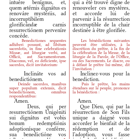
intuére benígnus, et,
qui a été trouvé digne de
quem ætérnis dignátus es
renouveler ces mystères,
renováre mystériis, ad
et accorde lui de
incorruptíbilem
parvenir à la résurrection
glorificándæ carnis
incorruptible de la chair
resurrectiónem perveníre
destinée à être glorifiée.
concéde.
Benedictiones sequentes
Les bénédictions suivantes
adhiberi possunt, ad libitum
peuvent être utilisées, à la
sacerdotis, in fine celebrationis
discrétion du prêtre, à la fin de
Missæ, aut liturgiæ verbi, aut
la célébration de la Messe, de la
Officii, aut Sacramentorum.
liturgie de la Parole, de l'Office,
Diaconus, vel, eo deficiente, ipse
ou des Sacrements. Le diacre, ou
sacerdos, dicit invitatorium:
à défaut le prêtre lui-même, dit
l'invitation :
Inclináte vos ad
Inclinez-vous pour la
benedictiónem.
benediction.
Deinde sacerdos, manibus
Puis le prêtre, les mains
super populum extensis, dicit
étendues sur le peuple, prononce
benedictionem, omnibus
la bénédiction :
respondentibus:
Amen.
Amen.
Deus, qui per
Que Dieu, qui par la
resurrectiónem Unigéniti
résurrection de Son Fils
sui dignátus est vobis
unique a daigné vous
bonum redemptiónis
accorder le bienfait de la
adoptionísque conférre,
rédemption et de
sua benedictióne vos
l'adoption, vous fasse