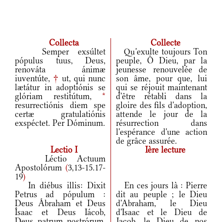
Collecta
Collecte
Semper exsúltet
Qu'exulte toujours Ton
pópulus tuus, Deus,
peuple, Ô Dieu, par la
renováta ánimæ
jeunesse renouvelée de
iuventúte,
†
ut, qui nunc
son âme, pour que, lui
lætátur in adoptiónis se
qui se réjouit maintenant
glóriam restitútum,
*
d'être rétabli dans la
resurrectiónis diem spe
gloire des fils d'adoption,
certæ gratulatiónis
attende le jour de la
exspéctet. Per Dóminum.
résurrection dans
l'espérance d'une action
de grâce assurée.
Lectio I
Ière lecture
Léctio Actuum
Apostolórum
(
3,13-15.17-
19
)
In diébus illis: Dixit
En ces jours là : Pierre
Petrus ad pópulum :
dit au peuple ; le Dieu
Deus Ábraham et Deus
d'Abraham, le Dieu
Ísaac et Deus Iácob,
d'Isaac et le Dieu de
Deus patrum nostrórum,
Jacob, le Dieu de nos