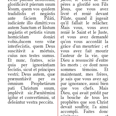
glorificávit púerum suum
pères a glorifié son Fils
Iésum, quem vos quidem
Jésus, que vous avez
tradidístis et negástis
livré et renié devant
ante fáciem Piláti,
Pilate, quand il jugeait
iudicánte illo dimítti;vos
qu'il fallait le relâcher.
autem Sanctum et Iústum
Mais vous, vous avez
negástis et petístis virum
renié le Saint et le Juste,
homicídam donári
et vous avez demandé
vobis,ducem vero vitæ
qu'on vous accordât la
interfecístis, quem Deus
grâce d'un meurtrier ; et
suscitávit a mórtuis,
vous avez fait mourir
cuíus nos testes sumus.
l'auteur de la vie, que
Et nunc, fratres, scio
Dieu a ressuscité d'entre
quia per ignorántiam
les morts ; ce dont nous
fecístis, sicut et príncipes
sommes témoins. Et
vestri; Deus autem, quæ
maintenant, mes frères,
prænuntiávit per os
je sais que vous avez agi
ómnium Prophetárum
par ignorance, aussi bien
pati Christum suum,
que vos chefs. Mais
implévit sic.Pænitémini
Dieu, qui avait prédit par
ígitur et convertímini, ut
la bouche de tous les
deleántur vestra peccáta.
prophètes que son Christ
devait souffrir, l'a ainsi
accompli. Faites donc