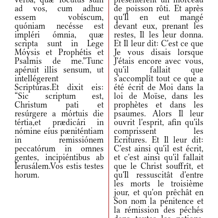
ad vos, cum adhuc
de poisson rôti. Et après
essem vobíscum,
qu'Il en eut mangé
quóniam necésse est
devant eux, prenant les
impléri ómnia, quæ
restes, Il les leur donna.
scripta sunt in Lege
Et Il leur dit: C'est ce que
Móysis et Prophétis et
Je vous disais lorsque
Psalmis de me.”Tunc
J'étais encore avec vous,
apéruit illis sensum, ut
qu'il fallait que
intellégerent
s'accomplît tout ce que a
Scriptúras.Et dixit eis:
été écrit de Moi dans la
“Sic scriptum est,
loi de Moïse, dans les
Christum pati et
prophètes et dans les
resúrgere a mórtuis die
psaumes. Alors Il leur
tértia,et prædicári in
ouvrit l'esprit, afin qu'ils
nómine eíus pæniténtiam
comprissent les
in remissiónem
Ecritures. Et Il leur dit:
peccatórum in omnes
C'est ainsi qu'il est écrit,
gentes, incipiéntibus ab
et c'est ainsi qu'il fallait
Ierusálem.Vos estis testes
que le Christ souffrît, et
horum.
qu'Il ressuscitât d'entre
les morts le troisième
jour, et qu'on prêchât en
Son nom la pénitence et
la rémission des péchés