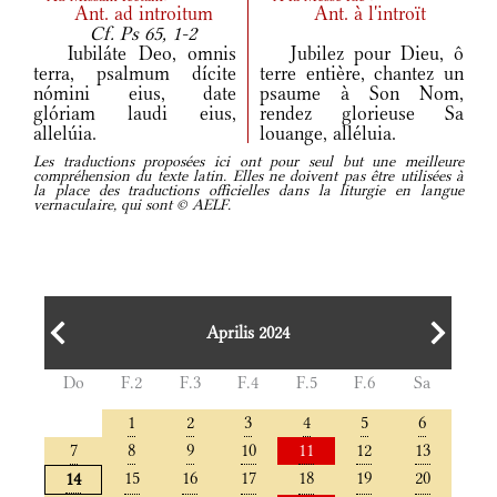
Ant.
ad introitum
Ant.
à l'introït
Cf. Ps 65, 1-2
Iubiláte Deo, omnis
Jubilez pour Dieu, ô
terra, psalmum dícite
terre entière, chantez un
nómini eius, date
psaume à Son Nom,
glóriam laudi eius,
rendez glorieuse Sa
allelúia.
louange, alléluia.
Les traductions proposées ici ont pour seul but une meilleure
compréhension du texte latin. Elles ne doivent pas être utilisées à
la place des traductions officielles dans la liturgie en langue
vernaculaire, qui sont © AELF.
Aprilis 2024
Do
F.2
F.3
F.4
F.5
F.6
Sa
1
2
3
4
5
6
7
8
9
10
11
12
13
15
16
17
18
19
20
14