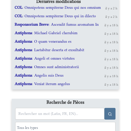
Dernières modifications
COL
: Omnipotens sempiterne Deus qui nos omnium
il y a 2 h
COL
: Omnipotens sempiterne Deus qui in dilecto
il y a 2 h
Responsorium Breve
: Ascendit fumus aromatum In
il y a 18 h
Antiphona
: Michael Gabriel cherubim
il y a 18 h
Antiphona
: O quam venerandus es
il y a 18 h
Antiphona
: Laetabitur deserta et exsultabit
il y a 18 h
Antiphona
: Angeli et omnes virtutes
il y a 18 h
Antiphona
: Omnes sunt administratorii
il y a 18 h
Antiphona
: Angelis suis Deus
il y a 18 h
Antiphona
: Veniat iterum angelus
il y a 18 h
Recherche de Pièces