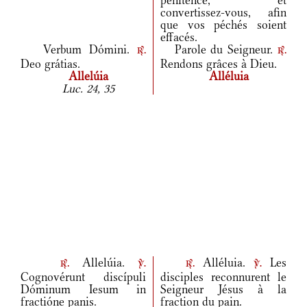
pénitence, et
convertissez-vous, afin
que vos péchés soient
effacés.
Verbum Dómini.
Parole du Seigneur.
r.
r.
Deo grátias.
Rendons grâces à Dieu.
Allelúia
Alléluia
Luc. 24, 35
Allelúia.
Alléluia.
Les
r.
v.
r.
v.
Cognovérunt discípuli
disciples reconnurent le
Dóminum Iesum in
Seigneur Jésus à la
fractióne panis.
fraction du pain.