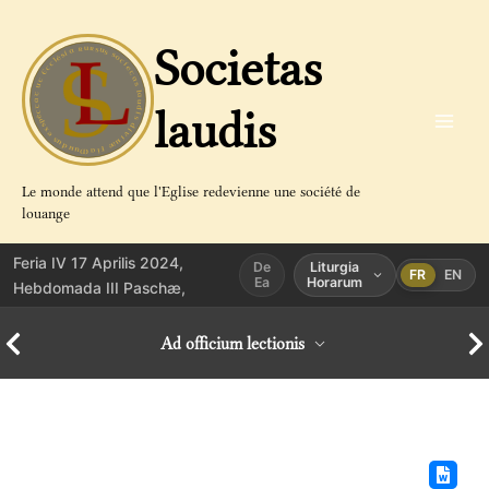
Aller
au
Societas
contenu
laudis
Le monde attend que l'Eglise redevienne une société de
louange
Feria IV 17 Aprilis 2024,
De
Liturgia
FR
EN
Ea
Horarum
Hebdomada III Paschæ,
Ad officium lectionis