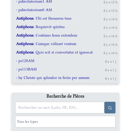
: psInvitatorium1 AM
il y a 12 h
: psInvitatorium0 AM
il y a 12 h
Antiphona
: Ubi est thesaurus tuus
il y a 16 h
Antiphona
: Requievit spiritus
il y a 16 h
Antiphona
: Continuo Iesus extendens
il y a 16 h
Antiphona
: Cumque vidisset ventum
il y a 16 h
Antiphona
: Quis scit si convertatur et ignoscat
il y a 16 h
: ps128AM
il y a 1 j
: ps113BAM
il y a 1 j
: hy Christe qui splendor in feriis per annum
il y a 1 j
Recherche de Pièces