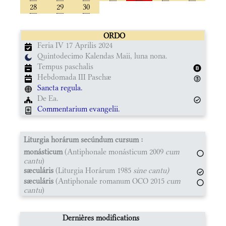
28
29
30
ORDO
Feria IV 17 Aprilis 2024
Quintodecimo Kalendas Maii, luna nona.
Tempus paschalis
Hebdomada III Paschæ
Sancta regula.
De Ea.
Commentarium evangelii.
Liturgia horárum secúndum cursum :
monásticum
(Antiphonale monásticum 2009
cum
cantu
)
sæculáris
(Liturgia Horárum 1985
sine cantu)
sæculáris
(Antiphonale romanum OCO 2015
cum
cantu
)
Dernières modifications