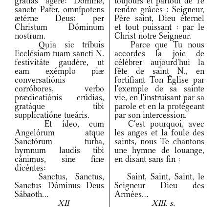
grátias ágere: Dómine,
toujours et partout de Te
sancte Pater, omnípotens
rendre grâces : Seigneur,
ætérne Deus: per
Père saint, Dieu éternel
Christum Dóminum
et tout puissant : par le
nostrum.
Christ notre Seigneur.
Quia sic tríbuis
Parce que Tu nous
Ecclésiam tuam sancti N.
accordes la joie de
festivitáte gaudére, ut
célébrer aujourd'hui la
eam exémplo piæ
fête de saint N., en
conversatiónis
fortifiant Ton Église par
corróbores, verbo
l'exemple de sa sainte
prædicatiónis erúdias,
vie, en l'instruisant par sa
gratáque tibi
parole et en la protégeant
supplicatióne tueáris.
par son intercession.
Et ídeo, cum
C'est pourquoi, avec
Angelórum atque
les anges et la foule des
Sanctórum turba,
saints, nous Te chantons
hymnum laudis tibi
une hymne de louange,
cánimus, sine fine
en disant sans fin :
dicéntes:
Sanctus, Sanctus,
Saint, Saint, Saint, le
Sanctus Dóminus Deus
Seigneur Dieu des
Sábaoth...
Armées...
XII
XIII. s.