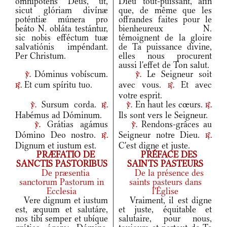
omnípotens Deus, ut,
Dieu tout-puissant, afin
sicut glóriam divínæ
que, de même que les
poténtiæ múnera pro
offrandes faites pour le
beáto N. obláta testántur,
bienheureux N.
sic nobis efféctum tuæ
témoignent de la gloire
salvatiónis impéndant.
de Ta puissance divine,
Per Christum.
elles nous procurent
aussi l'effet de Ton salut.
Dóminus vobíscum.
Le Seigneur soit
v.
v.
Et cum spíritu tuo.
avec vous.
Et avec
r.
r.
votre esprit.
Sursum corda.
En haut les cœurs.
v.
r.
v.
r.
Habémus ad Dóminum.
Ils sont vers le Seigneur.
Grátias agámus
Rendons-grâces au
v.
v.
Dómino Deo nostro.
Seigneur notre Dieu.
r.
r.
Dignum et iustum est.
C'est digne et juste.
PRÆFATIO DE
PRÉFACE DES
SANCTIS PASTORIBUS
SAINTS PASTEURS
De præsentia
De la présence des
sanctorum Pastorum in
saints pasteurs dans
Ecclesia
l'Église
Vere dignum et iustum
Vraiment, il est digne
est, æquum et salutáre,
et juste, équitable et
nos tibi semper et ubíque
salutaire, pour nous,