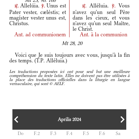
Mt 23, 9b. 10b
Allelúia.
Unus est
Alléluia.
Vous
r.
v.
r.
v.
Pater vester, cæléstis; et
n'avez qu'un seul Père
magíster vester unus est,
dans les cieux, et vous
Christus.
n'avez qu'un seul Maître,
le Christ.
Ant.
ad communionem
Ant.
à la communion
Mt 28, 20
Voici que Je suis toujours avec vous, jusqu'à la fin
des temps. (T.P. Alléluia.)
Les traductions proposées ici ont pour seul but une meilleure
compréhension du texte latin. Elles ne doivent pas être utilisées à
la place des traductions officielles dans la liturgie en langue
vernaculaire, qui sont © AELF.
Aprilis 2024
Do
F.2
F.3
F.4
F.5
F.6
Sa