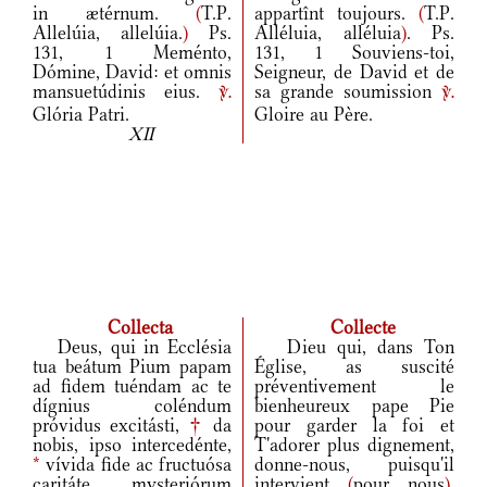
in ætérnum.
(
T.P.
appartînt toujours.
(
T.P.
Allelúia, allelúia.
)
Ps.
Alléluia, alléluia
)
. Ps.
131, 1 Meménto,
131, 1 Souviens-toi,
Dómine, David: et omnis
Seigneur, de David et de
mansuetúdinis eius.
sa grande soumission
v.
v.
Glória Patri.
Gloire au Père.
XII
Collecta
Collecte
Deus, qui in Ecclésia
Dieu qui, dans Ton
tua beátum Pium papam
Église, as suscité
ad fidem tuéndam ac te
préventivement le
dígnius coléndum
bienheureux pape Pie
próvidus excitásti,
†
da
pour garder la foi et
nobis, ipso intercedénte,
T'adorer plus dignement,
*
vívida fide ac fructuósa
donne-nous, puisqu'il
caritáte mysteriórum
intervient
(
pour nous
)
,