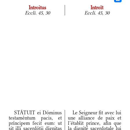
Introitus
Introït
Eccli. 45, 30
Eccli. 45, 30
STÁTUIT ei Dóminus
Le Seigneur fit avec lui
testaméntum pacis, et
une alliance de paix et
príncipem fecit eum: ut
l’établit prince, afin que
sit illi sacerdótii dígnitas
la dignité sacerdotale lui