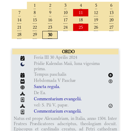
1
2
3
4
5
6
7
8
9
10
11
12
13
14
15
16
17
18
19
20
21
22
23
24
25
26
27
28
29
30
ORDO
Feria III 30 Aprilis 2024
Pridie Kalendas Maii, luna vigesima
prima.
Tempus paschalis
Hebdomada V Paschæ
Sancta regula.
De Ea.
Commentarium evangelii.
vel: S. Pii V, papæ.
Commentarium evangelii.
Natus est prope Alexandriam, in Italia, anno 1504. Inter
Fratres Prædicatores adscriptus, theologiam docuit.
Episcopus et cardinalis creatus, ad Petri cathedram