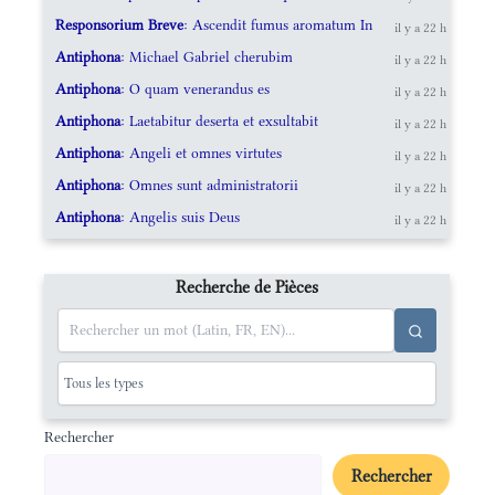
Responsorium Breve
: Ascendit fumus aromatum In
il y a 22 h
Antiphona
: Michael Gabriel cherubim
il y a 22 h
Antiphona
: O quam venerandus es
il y a 22 h
Antiphona
: Laetabitur deserta et exsultabit
il y a 22 h
Antiphona
: Angeli et omnes virtutes
il y a 22 h
Antiphona
: Omnes sunt administratorii
il y a 22 h
Antiphona
: Angelis suis Deus
il y a 22 h
Recherche de Pièces
Rechercher
Rechercher