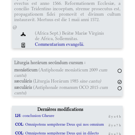
evectus est anno 1566. Reformationem Ecclesiæ, a
concilio Tridentino incoeptam, strenue prosecutus est,
propagationem fidei promovit et divinum cultum
instauravit. Mortuus est die 1 maii anni 1572.
@
(Africa Sept.) Beátæ Maríæ Vírginis
de Africa, Sollemnitas.
Commentarium evangelii.
Liturgia horárum secúndum cursum :
monásticum
(Antiphonale monásticum 2009
cum
cantu
)
sæculáris
(Liturgia Horárum 1985
sine cantu)
sæculáris
(Antiphonale romanum OCO 2015
cum
cantu
)
Dernières modifications
LH
: conclusion Gheure
il y a 4 h
COL
: Omnipotens sempiterne Deus qui nos omnium
il y a 7 h
COL
: Omnipotens sempiterne Deus qui in dilecto
il y a 7 h