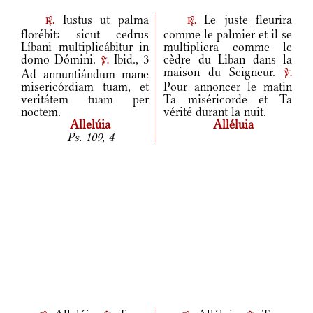
Iustus ut palma
Le juste fleurira
r.
r.
florébit: sicut cedrus
comme le palmier et il se
Líbani multiplicábitur in
multipliera comme le
domo Dómini.
Ibid., 3
cèdre du Liban dans la
v.
maison du Seigneur.
Ad annuntiándum mane
v.
misericórdiam tuam, et
Pour annoncer le matin
veritátem tuam per
Ta miséricorde et Ta
noctem.
vérité durant la nuit.
Allelúia
Alléluia
Ps. 109, 4