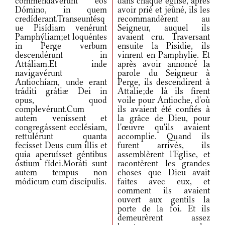
commendavérunt eos
dans chaque église, après
Dómino, in quem
avoir prié et jeûné, ils les
credíderant.Transeuntésq
recommandèrent au
ue Pisídiam venérunt
Seigneur, auquel ils
Pamphýliam;et loquéntes
avaient cru. Traversant
in Perge verbum
ensuite la Pisidie, ils
descendérunt in
vinrent en Pamphylie. Et
Attáliam.Et inde
après avoir annoncé la
navigavérunt
parole du Seigneur à
Antiochíam, unde erant
Perge, ils descendirent à
tráditi grátiæ Dei in
Attalie;de là ils firent
opus, quod
voile pour Antioche, d'où
complevérunt.Cum
ils avaient été confiés à
autem veníssent et
la grâce de Dieu, pour
congregássent ecclésiam,
l'œuvre qu'ils avaient
rettulérunt quanta
accomplie. Quand ils
fecísset Deus cum illis et
furent arrivés, ils
quia aperuísset géntibus
assemblèrent l'Eglise, et
óstium fídei.Moráti sunt
racontèrent les grandes
autem tempus non
choses que Dieu avait
módicum cum discípulis.
faites avec eux, et
comment ils avaient
ouvert aux gentils la
porte de la foi. Et ils
demeurèrent assez