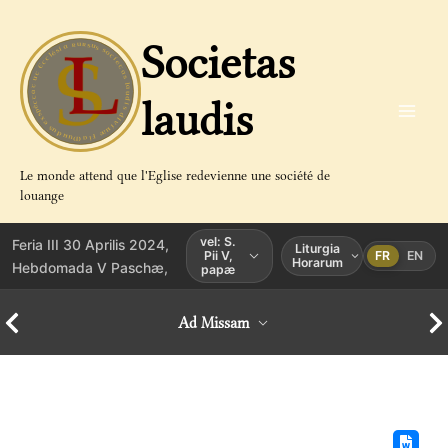
Aller
au
Societas
contenu
laudis
Le monde attend que l'Eglise redevienne une société de
louange
vel: S.
Feria III 30 Aprilis 2024,
Liturgia
Pii V,
FR
EN
Horarum
Hebdomada V Paschæ,
papæ
Ad Missam