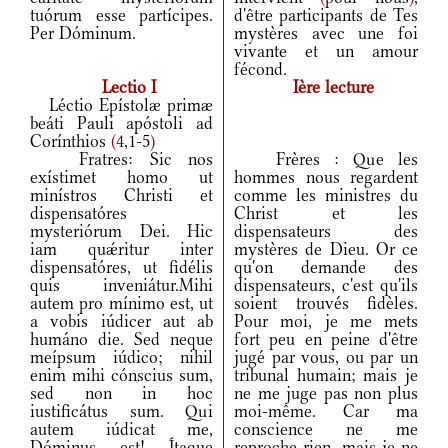
tuórum esse partícipes.
d'être participants de Tes
Per Dóminum.
mystères avec une foi
vivante et un amour
fécond.
Lectio I
Ière lecture
Léctio Epístolæ primæ
beáti Pauli apóstoli ad
Corínthios
(
4,1-5
)
Fratres: Sic nos
Frères : Que les
exístimet homo ut
hommes nous regardent
minístros Christi et
comme les ministres du
dispensatóres
Christ et les
mysteriórum Dei. Hic
dispensateurs des
iam quǽritur inter
mystères de Dieu. Or ce
dispensatóres, ut fidélis
qu'on demande des
quis inveniátur.Mihi
dispensateurs, c'est qu'ils
autem pro mínimo est, ut
soient trouvés fidèles.
a vobis iúdicer aut ab
Pour moi, je me mets
humáno die. Sed neque
fort peu en peine d'être
meípsum iúdico; nihil
jugé par vous, ou par un
enim mihi cónscius sum,
tribunal humain; mais je
sed non in hoc
ne me juge pas non plus
iustificátus sum. Qui
moi-même. Car ma
autem iúdicat me,
conscience ne me
Dóminus est! Ítaque
reproche rien, mais je ne