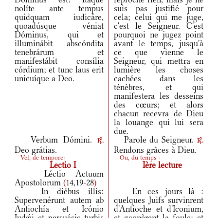
nolíte ante tempus
suis pas justifié pour
quidquam iudicáre,
cela; celui qui me juge,
quoadúsque véniat
c'est le Seigneur. C'est
Dóminus, qui et
pourquoi ne jugez point
illuminábit abscóndita
avant le temps, jusqu'à
tenebrárum et
ce que vienne le
manifestábit consília
Seigneur, qui mettra en
córdium; et tunc laus erit
lumière les choses
unicuíque a Deo.
cachées dans les
ténèbres, et qui
manifestera les desseins
des cœurs; et alors
chacun recevra de Dieu
la louange qui lui sera
due.
Verbum Dómini.
Parole du Seigneur.
r.
r.
Deo grátias.
Rendons grâces à Dieu.
Vel, de tempore:
Ou, du temps :
Lectio I
Ière lecture
Léctio Actuum
Apostolorum
(
14,19-28
)
In diébus illis:
En ces jours là :
Supervenérunt autem ab
quelques Juifs survinrent
Antiochía et Icónio
d'Antioche et d'Iconium,
Iudǽi et persuásis turbis
et gagnèrent la foule; et