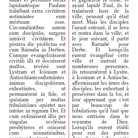
lapidantésque Paulum
ayant lapidé Paul, ils le
trahébant extra civitátem
traînèrent hors de la
æstimántes eum
ville, pensant qu'il était
mórtuum esse.
mort. Mais les disciples
Circumdántibus autem
l'ayant entouré, il se leva
eum discípulis, surgens
et rentra dans la ville; et
intrávit civitátem. Et
le jour suivant, il partit
póstera die proféctus est
avec Barnabé pour
cum Bárnaba in Derben.
Derbe. Et lorsqu'ils
Cumque evangelizássent
eurent évangélisé cette
civitáti illi et docuíssent
ville et instruit de
multos, revérsi sunt
nombreuses personnes,
Lystram et Icónium et
ils retournèrent à Lystre,
Antiochíamconfirmántes
à Iconium et à Antioche,
ánimas discipulórum,
affermissant les âmes des
exhortántes, ut
disciples, les exhortant à
permanérent in fide, et
persévérer dans la foi, et
quóniam per multas
leur apprenant que c'est
tribulatiónes opórtet nos
par beaucoup de
intráre in regnum Dei. Et
tribulations qu'il faut que
cum ordinássent illis per
nous entrions dans le
síngulas ecclésias
royaume de Dieu.
presbýteros et orássent
Lorsqu'ils eurent établi
cum ieiunatiónibus,
pour eux des prêtres