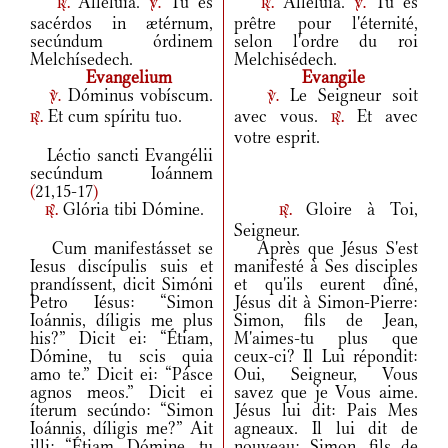
Allelúia.
Tu es
Alléluia.
Tu es
r.
v.
r.
v.
sacérdos in ætérnum,
prêtre pour l'éternité,
secúndum órdinem
selon l'ordre du roi
Melchísedech.
Melchisédech.
Evangelium
Evangile
Dóminus vobíscum.
Le Seigneur soit
v.
v.
Et cum spíritu tuo.
avec vous.
Et avec
r.
r.
votre esprit.
Léctio sancti Evangélii
secúndum Ioánnem
(
21,15-17
)
Glória tibi Dómine.
Gloire à Toi,
r.
r.
Seigneur.
Cum manifestásset se
Après que Jésus S'est
Iesus discípulis suis et
manifesté à Ses disciples
prandíssent, dicit Simóni
et qu'ils eurent dîné,
Petro Iésus: “Simon
Jésus dit à Simon-Pierre:
Ioánnis, díligis me plus
Simon, fils de Jean,
his?” Dicit ei: “Étiam,
M'aimes-tu plus que
Dómine, tu scis quia
ceux-ci? Il Lui répondit:
amo te.” Dicit ei: “Pásce
Oui, Seigneur, Vous
agnos meos.” Dicit ei
savez que je Vous aime.
íterum secúndo: “Simon
Jésus lui dit: Pais Mes
Ioánnis, díligis me?” Ait
agneaux. Il lui dit de
illi: “Étiam, Dómine, tu
nouveau: Simon, fils de