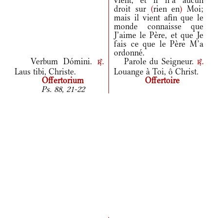
vient, et il n’a aucun
droit sur
(
rien en
)
Moi;
mais il vient afin que le
monde connaisse que
J’aime le Père, et que Je
fais ce que le Père M’a
ordonné.
Verbum Dómini.
Parole du Seigneur.
r.
r.
Laus tibi, Christe.
Louange à Toi, ô Christ.
Offertorium
Offertoire
Ps. 88, 21-22