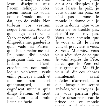
Iesus discipulis suis:
dit à Ses disciples : Je
Pacem relínquo vobis,
vous laisse la paix, je
pacem meam do vobis;
vous donne ma paix; ce
non quómodo mundus
n’est pas comme le
dat, ego do vobis. Non
monde la donne que je
turbétur cor vestrum
vous la donne. Que votre
neque formídet. Audístis
cœur ne se trouble pas,
quia ego dixi vobis:
et qu’il ne s’effraye pas.
Vado et vénio ad vos. Si
Vous avez entendu que
diligerétis me, gauderétis
Je vous ai dit: Je m’en
quia vado ad Patrem,
vais, et je reviens à vous.
quia Pater maíor me est.
Si vous M’aimiez, vous
Et nunc dixi vobis,
vous réjouiriez de ce que
priúsquam fiat, ut, cum
Je vais auprès du Père,
factum fúerit,
parce que le Père est
credátis.Iam non multa
plus grand que Moi.Et Je
loquar vobíscum, venit
vous ai dit ces choses
enim princeps mundi et
maintenant, avant
in me non habet
qu’elles n’arrivent, afin
quidquam;sed, ut
que, lorsqu’elles seront
cognóscat mundus quia
arrivées, vous croyiez. Je
díligo Patrem, et sicut
ne vous parlerai plus
mandátum dedit mihi
guère désormais; car le
Pater, sic fácio.
prince de ce monde