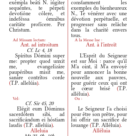
exémpla beáti N. iúgiter
constamment les
sequéntes, te pérpeti
exemples du bienheureux
devotióne cólere, et
N., Te vénérer avec une
indeféssa ómnibus
dévotion perpétuelle, et
caritáte profícere. Per
progresser sans relâche
Christum.
dans la charité envers
tous.
Ad Missam lectam:
A la Messe lue :
Ant.
ad introitum
Ant.
à l'introït
Cf. Lc 4, 18
Spíritus Dómini super
L'Esprit du Seigneur
me: propter quod unxit
est sur Moi : parce qu'il
me, evangelizáre
M'a oint, il M'a envoyé
paupéribus misit me,
pour annoncer la bonne
sanáre contrítos corde
nouvelle aux pauvres,
(
T.P. allelúia
)
.
pour guérir ceux qui ont
le cœur brisé
(
T.P.
alléluia
)
.
Vel:
Ou :
Cf. Sir 45, 20
Elégit eum Dóminus
Le Seigneur l'a choisi
sacerdótem sibi, ad
pour être son prêtre, pour
sacrificándum ei hóstiam
lui offrir un sacrifice de
laudis
(
T.P. allelúia
)
.
louange
(
T.P. Alléluia
)
.
Alleluia
Alléluia