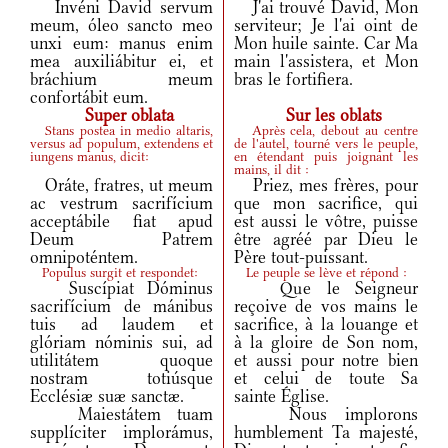
Invéni David servum
J'ai trouvé David, Mon
meum, óleo sancto meo
serviteur; Je l'ai oint de
unxi eum: manus enim
Mon huile sainte. Car Ma
mea auxiliábitur ei, et
main l'assistera, et Mon
bráchium meum
bras le fortifiera.
confortábit eum.
Super oblata
Sur les oblats
Stans postea in medio altaris,
Après cela, debout au centre
versus ad populum, extendens et
de l'autel, tourné vers le peuple,
iungens manus, dicit:
en étendant puis joignant les
mains, il dit :
Oráte, fratres, ut meum
Priez, mes frères, pour
ac vestrum sacrifícium
que mon sacrifice, qui
acceptábile fiat apud
est aussi le vôtre, puisse
Deum Patrem
être agréé par Dieu le
omnipoténtem.
Père tout-puissant.
Populus surgit et respondet:
Le peuple se lève et répond :
Suscípiat Dóminus
Que le Seigneur
sacrifícium de mánibus
reçoive de vos mains le
tuis ad laudem et
sacrifice, à la louange et
glóriam nóminis sui, ad
à la gloire de Son nom,
utilitátem quoque
et aussi pour notre bien
nostram totiúsque
et celui de toute Sa
Ecclésiæ suæ sanctæ.
sainte Église.
Maiestátem tuam
Nous implorons
supplíciter implorámus,
humblement Ta majesté,