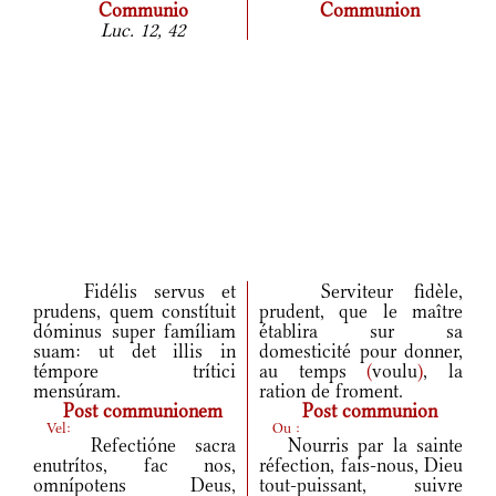
Communio
Communion
Luc. 12, 42
Fidélis servus et
Serviteur fidèle,
prudens, quem constítuit
prudent, que le maître
dóminus super famíliam
établira sur sa
suam: ut det illis in
domesticité pour donner,
témpore trítici
au temps
(
voulu
)
, la
mensúram.
ration de froment.
Post communionem
Post communion
Vel:
Ou :
Refectióne sacra
Nourris par la sainte
enutrítos, fac nos,
réfection, fais-nous, Dieu
omnípotens Deus,
tout-puissant, suivre