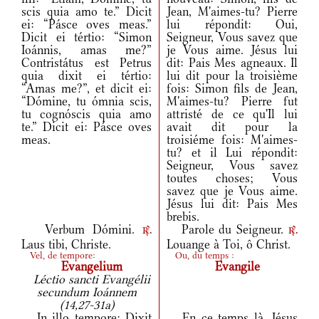
scis quia amo te.” Dicit
Jean, M'aimes-tu? Pierre
ei: “Pásce oves meas.”
lui répondit: Oui,
Dicit ei tértio: “Simon
Seigneur, Vous savez que
Ioánnis, amas me?”
je Vous aime. Jésus lui
Contristátus est Petrus
dit: Pais Mes agneaux. Il
quia dixit ei tértio:
lui dit pour la troisième
“Amas me?”, et dicit ei:
fois: Simon fils de Jean,
“Dómine, tu ómnia scis,
M'aimes-tu? Pierre fut
tu cognóscis quia amo
attristé de ce qu'Il lui
te.” Dicit ei: Pásce oves
avait dit pour la
meas.
troisiéme fois: M'aimes-
tu? et il Lui répondit:
Seigneur, Vous savez
toutes choses; Vous
savez que je Vous aime.
Jésus lui dit: Pais Mes
brebis.
Verbum Dómini.
Parole du Seigneur.
r.
r.
Laus tibi, Christe.
Louange à Toi, ô Christ.
Vel, de tempore:
Ou, du temps :
Evangelium
Evangile
Léctio sancti Evangélii
secundum Ioánnem
(14,27-31a)
In illo tempore: Dixit
En ce temps là, Jésus