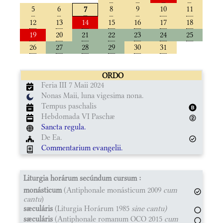
5
6
8
9
10
11
7
12
13
14
15
16
17
18
19
20
21
22
23
24
25
26
27
28
29
30
31
ORDO
Feria III 7 Maii 2024
Nonas Maii, luna vigesima nona.
Tempus paschalis
Hebdomada VI Paschæ
Sancta regula.
De Ea.
Commentarium evangelii.
Liturgia horárum secúndum cursum :
monásticum
(Antiphonale monásticum 2009
cum
cantu
)
sæculáris
(Liturgia Horárum 1985
sine cantu)
sæculáris
(Antiphonale romanum OCO 2015
cum