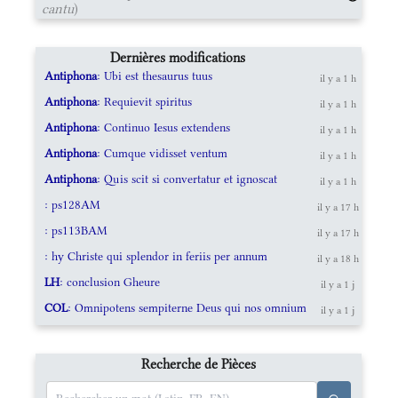
cantu
)
Dernières modifications
Antiphona
: Ubi est thesaurus tuus
il y a 1 h
Antiphona
: Requievit spiritus
il y a 1 h
Antiphona
: Continuo Iesus extendens
il y a 1 h
Antiphona
: Cumque vidisset ventum
il y a 1 h
Antiphona
: Quis scit si convertatur et ignoscat
il y a 1 h
: ps128AM
il y a 17 h
: ps113BAM
il y a 17 h
: hy Christe qui splendor in feriis per annum
il y a 18 h
LH
: conclusion Gheure
il y a 1 j
COL
: Omnipotens sempiterne Deus qui nos omnium
il y a 1 j
Recherche de Pièces