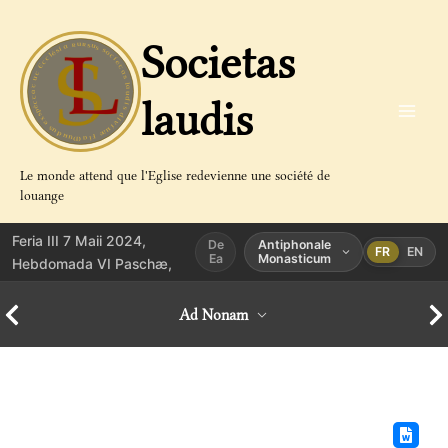
Aller
au
Societas
contenu
laudis
Le monde attend que l'Eglise redevienne une société de
louange
Feria III 7 Maii 2024,
De
Antiphonale
FR
EN
Ea
Monasticum
Hebdomada VI Paschæ,
Ad Nonam