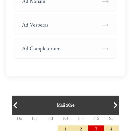
→
Ad Nonam
→
Ad Vesperas
→
Ad Completorium
Maii 2024
Do
F.2
F.3
F.4
F.5
F.6
Sa
1
2
3
4