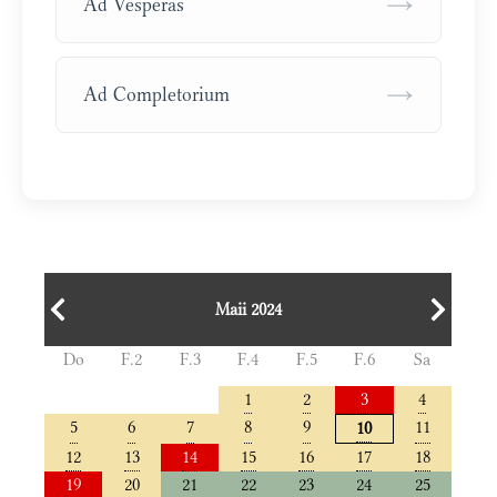
→
Ad Vesperas
→
Ad Completorium
Maii 2024
Do
F.2
F.3
F.4
F.5
F.6
Sa
1
2
3
4
5
6
7
8
9
11
10
12
13
14
15
16
17
18
19
20
21
22
23
24
25