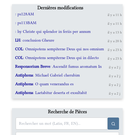
Dernières modifications
: ps128AM
il y a 11 h
: ps113BAM
il y a 11 h
: hy Christe qui splendor in feriis per annum
il y a 13 h
LH
: conclusion Gheure
il y a 20 h
COL
: Omnipotens sempiterne Deus qui nos omnium
il y a 23 h
COL
: Omnipotens sempiterne Deus qui in dilecto
il y a 23 h
Responsorium Breve
: Ascendit fumus aromatum In
il y a 2 j
Antiphona
: Michael Gabriel cherubim
il y a 2 j
Antiphona
: O quam venerandus es
il y a 2 j
Antiphona
: Laetabitur deserta et exsultabit
il y a 2 j
Recherche de Pièces