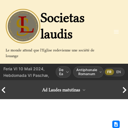
Aller
au
Societas
contenu
laudis
Le monde attend que l'Eglise redevienne une société de
louange
Feria VI 10 Maii 2024,
De
Antiphonale
FR
EN
Ea
Romanum
Hebdomada VI Paschæ,
Ad Laudes matutinas