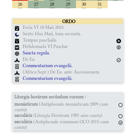
26
27
28
29
30
31
ORDO
Feria VI 10 Maii 2024
Sexto Idus Maii, luna secunda.
Tempus paschalis
Hebdomada VI Paschæ
Sancta regula.
De Ea.
Commentarium evangelii.
(Africa Sept.) De Ea. ante Ascensionem.
Commentarium evangelii.
Liturgia horárum secúndum cursum :
monásticum
(Antiphonale monásticum 2009
cum
cantu
)
sæculáris
(Liturgia Horárum 1985
sine cantu)
sæculáris
(Antiphonale romanum OCO 2015
cum
cantu
)