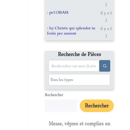
j
: ps113BAM
il y a 2
j
: hy Christe qui splendor in
il y a 2
feriis per annum
j
Recherche de Pièces
Rechercher
Rechercher
Messe, vêpres et complies en