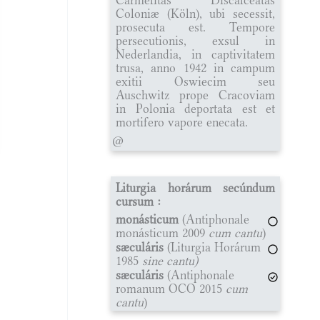
Coloniæ (Köln), ubi secessit,
prosecuta est. Tempore
persecutionis, exsul in
Nederlandia, in captivitatem
trusa, anno 1942 in campum
exitii Oswiecim seu
Auschwitz prope Cracoviam
in Polonia deportata est et
mortifero vapore enecata.
@
Liturgia horárum secúndum
cursum :
monásticum
(Antiphonale
monásticum 2009
cum cantu
)
sæculáris
(Liturgia Horárum
1985
sine cantu)
sæculáris
(Antiphonale
romanum OCO 2015
cum
cantu
)