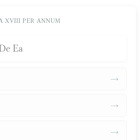
 XVIII PER ANNUM
De Ea
→
→
→