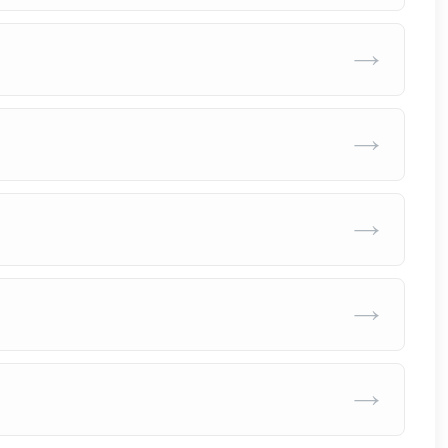
→
→
→
→
→