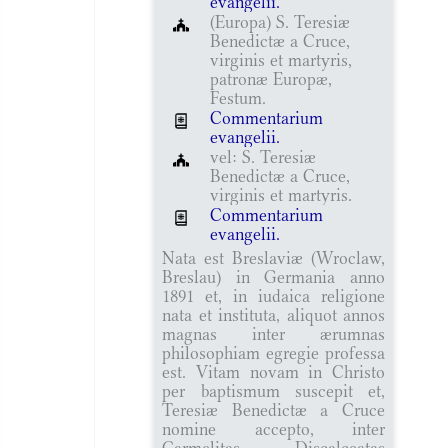
evangelii.
(Europa) S. Teresiæ
Benedictæ a Cruce,
virginis et martyris,
patronæ Europæ,
Festum.
Commentarium
evangelii.
vel: S. Teresiæ
Benedictæ a Cruce,
virginis et martyris.
Commentarium
evangelii.
Nata est Breslaviæ (Wroclaw,
Breslau) in Germania anno
1891 et, in iudaica religione
nata et instituta, aliquot annos
magnas inter ærumnas
philosophiam egregie professa
est. Vitam novam in Christo
per baptismum suscepit et,
Teresiæ Benedictæ a Cruce
nomine accepto, inter
Carmelitas Discalceatas