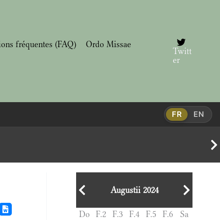
ions fréquentes (FAQ)
Ordo Missae
Twitt
er
FR
EN
Augustii 2024
Do
F.2
F.3
F.4
F.5
F.6
Sa