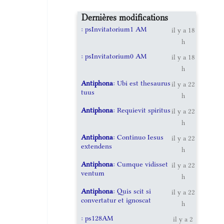
Dernières modifications
: psInvitatorium1 AM
il y a 18
h
: psInvitatorium0 AM
il y a 18
h
Antiphona
: Ubi est thesaurus
il y a 22
tuus
h
Antiphona
: Requievit spiritus
il y a 22
h
Antiphona
: Continuo Iesus
il y a 22
extendens
h
Antiphona
: Cumque vidisset
il y a 22
ventum
h
Antiphona
: Quis scit si
il y a 22
convertatur et ignoscat
h
: ps128AM
il y a 2