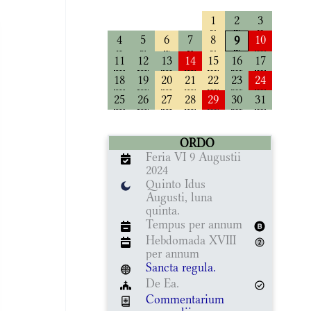
1
2
3
4
5
6
7
8
10
9
11
12
13
14
15
16
17
18
19
20
21
22
23
24
25
26
27
28
29
30
31
ORDO
Feria VI 9 Augustii
2024
Quinto Idus
Augusti, luna
quinta.
Tempus per annum
Hebdomada XVIII
per annum
Sancta regula.
De Ea.
Commentarium