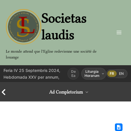
Aller
au
Societas
contenu
laudis
Le monde attend que l'Eglise redevienne une société de
louange
Feria IV 25 Septembris 2024,
De
Liturgia
FR
EN
Ea
Horarum
Hebdomada XXV per annum,
Ad Completorium