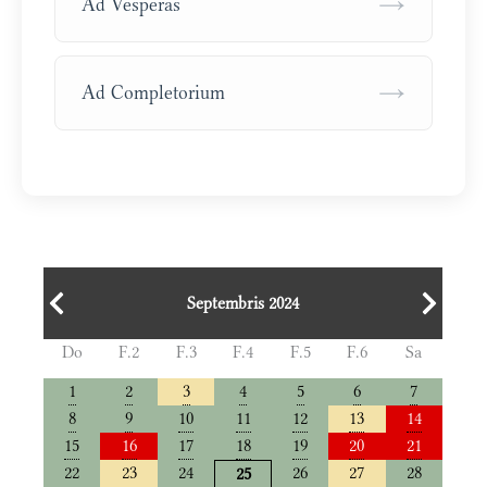
→
Ad Vesperas
→
Ad Completorium
Septembris 2024
Do
F.2
F.3
F.4
F.5
F.6
Sa
1
2
3
4
5
6
7
8
9
10
11
12
13
14
15
16
17
18
19
20
21
22
23
24
26
27
28
25