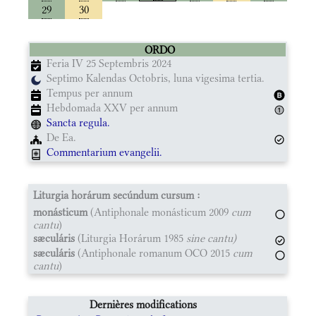
29
30
ORDO
Feria IV 25 Septembris 2024
Septimo Kalendas Octobris, luna vigesima tertia.
Tempus per annum
Hebdomada XXV per annum
Sancta regula.
De Ea.
Commentarium evangelii.
Liturgia horárum secúndum cursum :
monásticum
(Antiphonale monásticum 2009
cum
cantu
)
sæculáris
(Liturgia Horárum 1985
sine cantu)
sæculáris
(Antiphonale romanum OCO 2015
cum
cantu
)
Dernières modifications