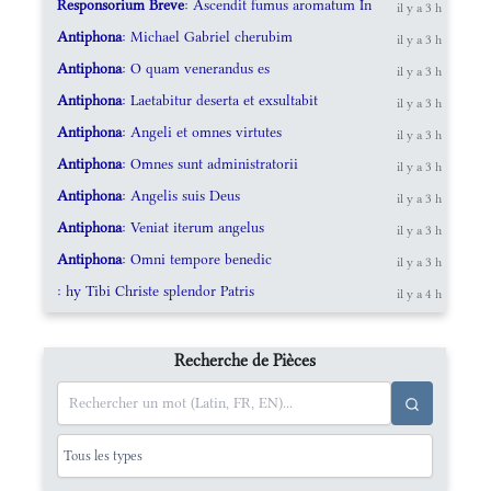
Responsorium Breve
: Ascendit fumus aromatum In
il y a 3 h
Antiphona
: Michael Gabriel cherubim
il y a 3 h
Antiphona
: O quam venerandus es
il y a 3 h
Antiphona
: Laetabitur deserta et exsultabit
il y a 3 h
Antiphona
: Angeli et omnes virtutes
il y a 3 h
Antiphona
: Omnes sunt administratorii
il y a 3 h
Antiphona
: Angelis suis Deus
il y a 3 h
Antiphona
: Veniat iterum angelus
il y a 3 h
Antiphona
: Omni tempore benedic
il y a 3 h
: hy Tibi Christe splendor Patris
il y a 4 h
Recherche de Pièces