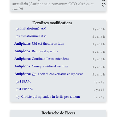
sæculáris
(Antiphonale romanum OCO 2015
cum
cantu
)
Dernières modifications
: psInvitatorium1 AM
il y a 15 h
: psInvitatorium0 AM
il y a 15 h
Antiphona
: Ubi est thesaurus tuus
il y a 19 h
Antiphona
: Requievit spiritus
il y a 19 h
Antiphona
: Continuo Iesus extendens
il y a 19 h
Antiphona
: Cumque vidisset ventum
il y a 19 h
Antiphona
: Quis scit si convertatur et ignoscat
il y a 19 h
: ps128AM
il y a 1 j
: ps113BAM
il y a 1 j
: hy Christe qui splendor in feriis per annum
il y a 2 j
Recherche de Pièces