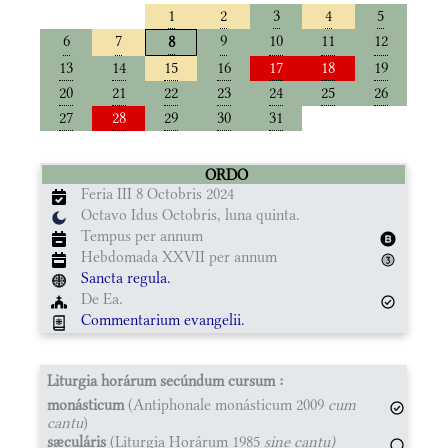
1
2
3
4
5
6
7
9
10
11
12
8
13
14
15
16
17
18
19
20
21
22
23
24
25
26
27
28
29
30
31
ORDO
Feria III 8 Octobris 2024
Octavo Idus Octobris, luna quinta.
Tempus per annum
Hebdomada XXVII per annum
Sancta regula.
De Ea.
Commentarium evangelii.
Liturgia horárum secúndum cursum :
monásticum
(Antiphonale monásticum 2009
cum
cantu
)
sæculáris
(Liturgia Horárum 1985
sine cantu)