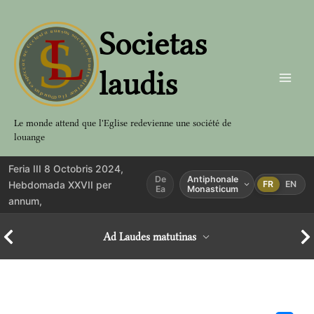
Aller
au
Societas
contenu
laudis
Le monde attend que l'Eglise redevienne une société de
louange
Feria III 8 Octobris 2024,
De
Antiphonale
Hebdomada XXVII per
FR
EN
Ea
Monasticum
annum,
Ad Laudes matutinas