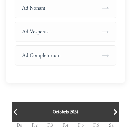
→
Ad Nonam
→
Ad Vesperas
→
Ad Completorium
Octobris 2024
Do
F.2
F.3
F.4
F.5
F.6
Sa