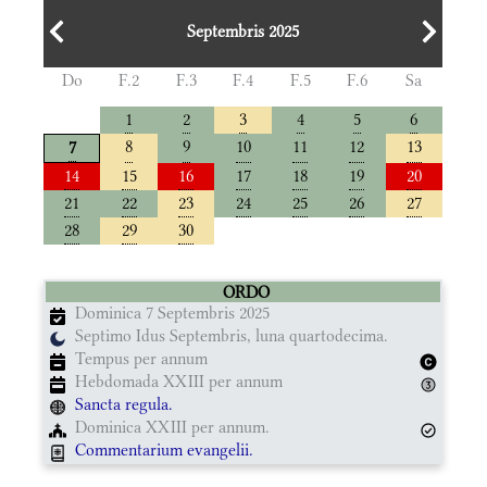
Septembris 2025
Do
F.2
F.3
F.4
F.5
F.6
Sa
1
2
3
4
5
6
8
9
10
11
12
13
7
14
15
16
17
18
19
20
21
22
23
24
25
26
27
28
29
30
ORDO
Dominica 7 Septembris 2025
Septimo Idus Septembris, luna quartodecima.
Tempus per annum
Hebdomada XXIII per annum
Sancta regula.
Dominica XXIII per annum.
Commentarium evangelii.