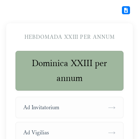
HEBDOMADA XXIII PER ANNUM
Dominica XXIII per
annum
→
Ad Invitatorium
→
Ad Vigilias