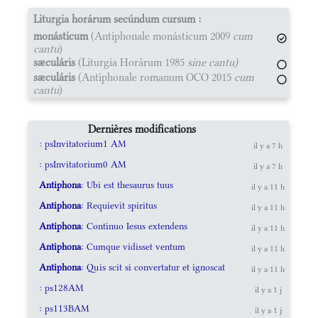
Liturgia horárum secúndum cursum :
monásticum
(Antiphonale monásticum 2009
cum
cantu
)
sæculáris
(Liturgia Horárum 1985
sine cantu)
sæculáris
(Antiphonale romanum OCO 2015
cum
cantu
)
Dernières modifications
: psInvitatorium1 AM
il y a 7 h
: psInvitatorium0 AM
il y a 7 h
Antiphona
: Ubi est thesaurus tuus
il y a 11 h
Antiphona
: Requievit spiritus
il y a 11 h
Antiphona
: Continuo Iesus extendens
il y a 11 h
Antiphona
: Cumque vidisset ventum
il y a 11 h
Antiphona
: Quis scit si convertatur et ignoscat
il y a 11 h
: ps128AM
il y a 1 j
: ps113BAM
il y a 1 j