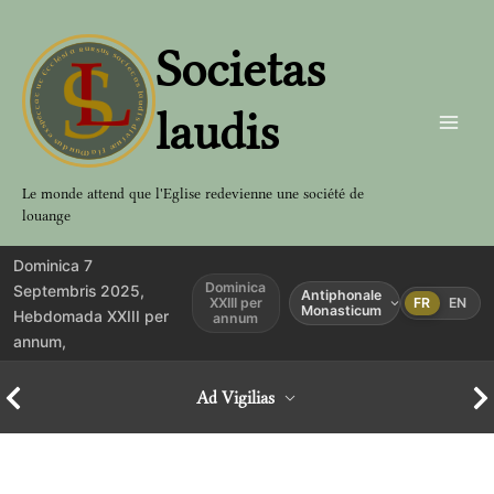
Aller
au
Societas
contenu
laudis
Le monde attend que l'Eglise redevienne une société de
louange
Dominica 7
Dominica
Septembris 2025,
Antiphonale
XXIII per
FR
EN
Monasticum
Hebdomada XXIII per
annum
annum,
Ad Vigilias