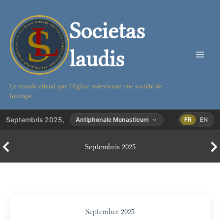
Aller
au
Societas
contenu
laudis
Le monde attend que l'Eglise redevienne une société de
louange
Septembris 2025,
Antiphonale Monasticum
FR
EN
Septembris 2025
September 2025