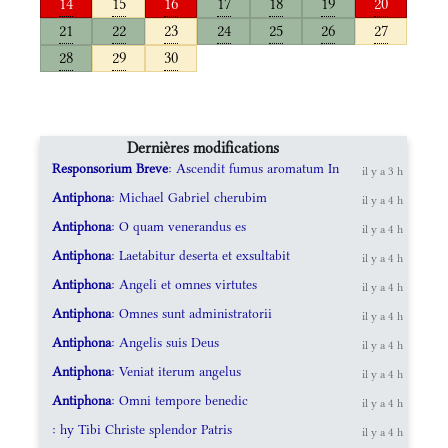
14
15
16
17
18
19
20
21
22
23
24
25
26
27
28
29
30
Dernières modifications
Responsorium Breve
: Ascendit fumus aromatum In
il y a 3 h
Antiphona
: Michael Gabriel cherubim
il y a 4 h
Antiphona
: O quam venerandus es
il y a 4 h
Antiphona
: Laetabitur deserta et exsultabit
il y a 4 h
Antiphona
: Angeli et omnes virtutes
il y a 4 h
Antiphona
: Omnes sunt administratorii
il y a 4 h
Antiphona
: Angelis suis Deus
il y a 4 h
Antiphona
: Veniat iterum angelus
il y a 4 h
Antiphona
: Omni tempore benedic
il y a 4 h
: hy Tibi Christe splendor Patris
il y a 4 h