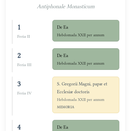
Antiphonale Monasticum
1
De Ea
Hebdomada XXII per annum
Feria II
2
De Ea
Hebdomada XXII per annum
Feria III
3
S. Gregorii Magni, papæ et
Ecclesiæ doctoris
Feria IV
Hebdomada XXII per annum
MEMORIA
4
De Ea