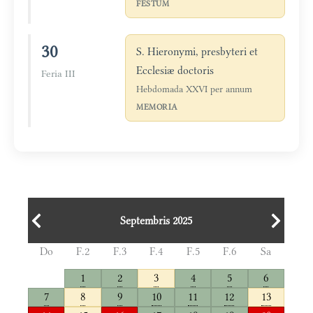
FESTUM
30
S. Hieronymi, presbyteri et
Ecclesiæ doctoris
Feria III
Hebdomada XXVI per annum
MEMORIA
Septembris 2025
Do
F.2
F.3
F.4
F.5
F.6
Sa
1
2
3
4
5
6
7
8
9
10
11
12
13