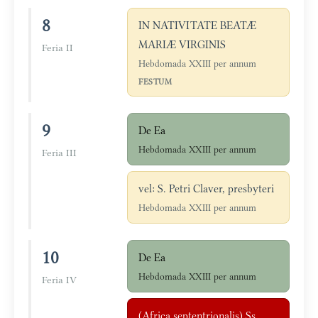
8
IN NATIVITATE BEATÆ
MARIÆ VIRGINIS
Feria II
Hebdomada XXIII per annum
FESTUM
9
De Ea
Hebdomada XXIII per annum
Feria III
vel: S. Petri Claver, presbyteri
Hebdomada XXIII per annum
10
De Ea
Hebdomada XXIII per annum
Feria IV
(Africa septentrionalis) Ss.