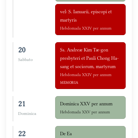
vel: S. Ianuarii, episcopi et
martyris
Hebdomada XXIV per annum
20
Ss. Andreæ Kim Tæ-gon
presbyteri et Pauli Chong Ha-
Sabbato
sang et sociorum, martyrum
Hebdomada XXIV per annum
MEMORIA
21
Dominica XXV per annum
Hebdomada XXV per annum
Dominica
22
De Ea