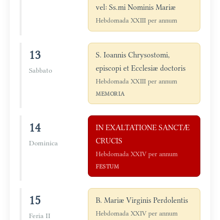
vel: Ss.mi Nominis Mariæ
Hebdomada XXIII per annum
13
S. Ioannis Chrysostomi,
episcopi et Ecclesiæ doctoris
Sabbato
Hebdomada XXIII per annum
MEMORIA
14
IN EXALTATIONE SANCTÆ
CRUCIS
Dominica
Hebdomada XXIV per annum
FESTUM
15
B. Mariæ Virginis Perdolentis
Hebdomada XXIV per annum
Feria II