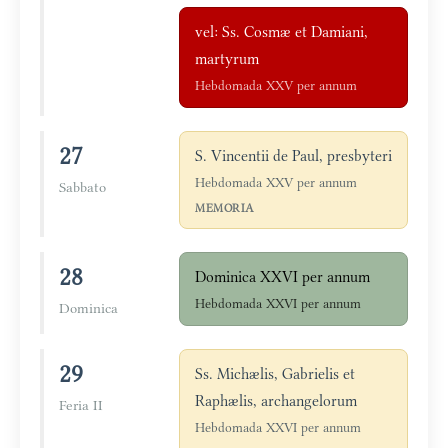
vel: Ss. Cosmæ et Damiani,
martyrum
Hebdomada XXV per annum
27
S. Vincentii de Paul, presbyteri
Hebdomada XXV per annum
Sabbato
MEMORIA
28
Dominica XXVI per annum
Hebdomada XXVI per annum
Dominica
29
Ss. Michælis, Gabrielis et
Raphælis, archangelorum
Feria II
Hebdomada XXVI per annum