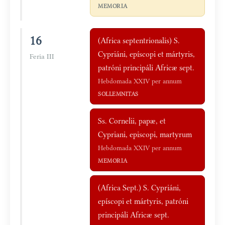
MEMORIA
16
(Africa septentrionalis) S.
Cypriáni, epíscopi et mártyris,
Feria III
patróni principáli Africæ sept.
Hebdomada XXIV per annum
SOLLEMNITAS
Ss. Cornelii, papæ, et
Cypriani, episcopi, martyrum
Hebdomada XXIV per annum
MEMORIA
(Africa Sept.) S. Cypriáni,
epíscopi et mártyris, patróni
principáli Africæ sept.