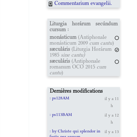
Commentarium evangelii.
Liturgia horárum secúndum
cursum :
monásticum
(Antiphonale
monásticum 2009
cum cantu
)
sæculáris
(Liturgia Horárum
1985
sine cantu)
sæculáris
(Antiphonale
romanum OCO 2015
cum
cantu
)
Dernières modifications
: ps128AM
il y a 11
h
: ps113BAM
il y a 12
h
: hy Christe qui splendor in
il y a 13
feriis per annum