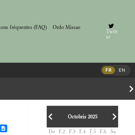
ions fréquentes (FAQ)
Ordo Missae
Twitt
er
FR
EN
Octobris 2025
Do
F.2
F.3
F.4
F.5
F.6
Sa