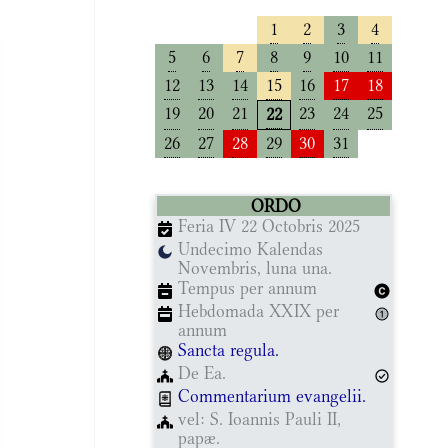
1
2
3
4
5
6
7
8
9
10
11
12
13
14
15
16
17
18
19
20
21
23
24
25
22
26
27
28
29
30
31
ORDO
Feria IV 22 Octobris 2025
Undecimo Kalendas
Novembris, luna una.
Tempus per annum
Hebdomada XXIX per
annum
Sancta regula.
De Ea.
Commentarium evangelii.
vel: S. Ioannis Pauli II,
papæ.