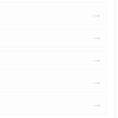
→
→
→
→
→