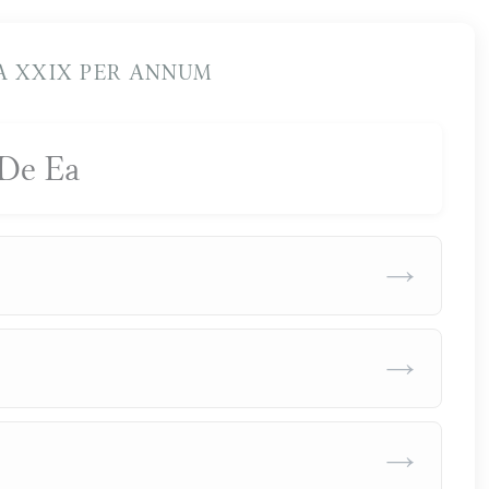
 XXIX PER ANNUM
De Ea
→
→
→