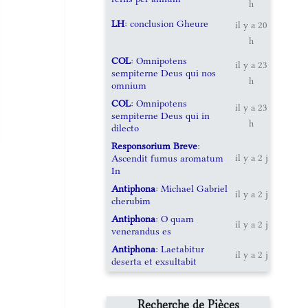
h
LH
: conclusion Gheure
il y a 20
h
COL
: Omnipotens
il y a 23
sempiterne Deus qui nos
h
omnium
COL
: Omnipotens
il y a 23
sempiterne Deus qui in
h
dilecto
Responsorium Breve
:
Ascendit fumus aromatum
il y a 2 j
In
Antiphona
: Michael Gabriel
il y a 2 j
cherubim
Antiphona
: O quam
il y a 2 j
venerandus es
Antiphona
: Laetabitur
il y a 2 j
deserta et exsultabit
Recherche de Pièces