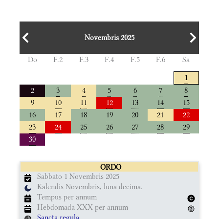
Novembris 2025
Do
F.2
F.3
F.4
F.5
F.6
Sa
1
2
3
4
5
6
7
8
9
10
11
12
13
14
15
16
17
18
19
20
21
22
23
24
25
26
27
28
29
30
ORDO
Sabbato 1 Novembris 2025
Kalendis Novembris, luna decima.
Tempus per annum
Hebdomada XXX per annum
Sancta regula.