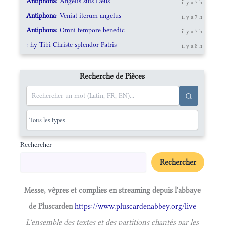
Antiphona
: Angelis suis Deus
il y a 7 h
Antiphona
: Veniat iterum angelus
il y a 7 h
Antiphona
: Omni tempore benedic
il y a 7 h
: hy Tibi Christe splendor Patris
il y a 8 h
Recherche de Pièces
Rechercher
Rechercher
Messe, vêpres et complies en streaming depuis l'abbaye
de Pluscarden
https://www.pluscardenabbey.org/live
L'ensemble des textes et des partitions chantés par les