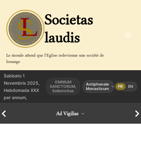
Aller
au
Societas
contenu
laudis
Le monde attend que l'Eglise redevienne une société de
louange
Sabbato 1
OMNIUM
Novembris 2025,
Antiphonale
SANCTORUM,
FR
EN
Monasticum
Hebdomada XXX
Sollemnitas
per annum,
Ad Vigilias