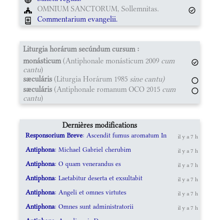
OMNIUM SANCTORUM, Sollemnitas.
Commentarium evangelii.
Liturgia horárum secúndum cursum :
monásticum
(Antiphonale monásticum 2009
cum
cantu
)
sæculáris
(Liturgia Horárum 1985
sine cantu)
sæculáris
(Antiphonale romanum OCO 2015
cum
cantu
)
Dernières modifications
Responsorium Breve
: Ascendit fumus aromatum In
il y a 7 h
Antiphona
: Michael Gabriel cherubim
il y a 7 h
Antiphona
: O quam venerandus es
il y a 7 h
Antiphona
: Laetabitur deserta et exsultabit
il y a 7 h
Antiphona
: Angeli et omnes virtutes
il y a 7 h
Antiphona
: Omnes sunt administratorii
il y a 7 h