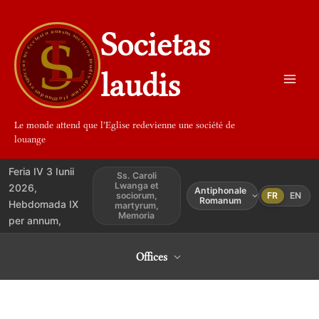
Aller
au
Societas
contenu
laudis
Le monde attend que l'Eglise redevienne une société de
louange
Feria IV 3 Iunii
Ss. Caroli
Lwanga et
2026,
Antiphonale
sociorum,
FR
EN
Romanum
Hebdomada IX
martyrum,
Memoria
per annum,
Offices