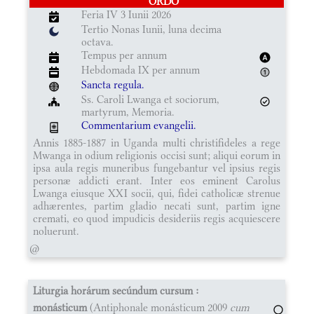
ORDO
Feria IV 3 Iunii 2026
Tertio Nonas Iunii, luna decima
octava.
Tempus per annum
Hebdomada IX per annum
Sancta regula.
Ss. Caroli Lwanga et sociorum,
martyrum, Memoria.
Commentarium evangelii.
Annis 1885-1887 in Uganda multi christifideles a rege
Mwanga in odium religionis occisi sunt; aliqui eorum in
ipsa aula regis muneribus fungebantur vel ipsius regis
personæ addicti erant. Inter eos eminent Carolus
Lwanga eiusque XXI socii, qui, fidei catholicæ strenue
adhærentes, partim gladio necati sunt, partim igne
cremati, eo quod impudicis desideriis regis acquiescere
noluerunt.
@
Liturgia horárum secúndum cursum :
monásticum
(Antiphonale monásticum 2009
cum