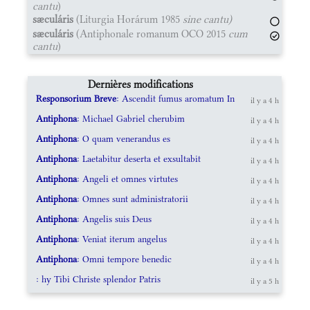
cantu
)
sæculáris
(Liturgia Horárum 1985
sine cantu)
sæculáris
(Antiphonale romanum OCO 2015
cum
cantu
)
Dernières modifications
Responsorium Breve
: Ascendit fumus aromatum In
il y a 4 h
Antiphona
: Michael Gabriel cherubim
il y a 4 h
Antiphona
: O quam venerandus es
il y a 4 h
Antiphona
: Laetabitur deserta et exsultabit
il y a 4 h
Antiphona
: Angeli et omnes virtutes
il y a 4 h
Antiphona
: Omnes sunt administratorii
il y a 4 h
Antiphona
: Angelis suis Deus
il y a 4 h
Antiphona
: Veniat iterum angelus
il y a 4 h
Antiphona
: Omni tempore benedic
il y a 4 h
: hy Tibi Christe splendor Patris
il y a 5 h