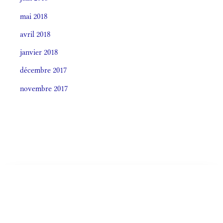
mai 2018
avril 2018
janvier 2018
décembre 2017
novembre 2017
Societas laudis 2026
LITURGIA HORÁRUM SECÚNDUM CURSUM
Monásticum (Antiphonale 2009)
OFFÍCIA LITURGICA DIÉI